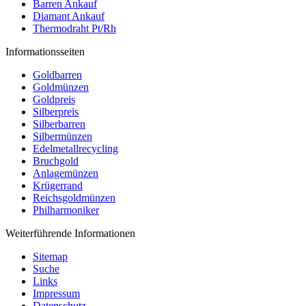
Barren Ankauf
Diamant Ankauf
Thermodraht Pt/Rh
Informationsseiten
Goldbarren
Goldmünzen
Goldpreis
Silberpreis
Silberbarren
Silbermünzen
Edelmetallrecycling
Bruchgold
Anlagemünzen
Krügerrand
Reichsgoldmünzen
Philharmoniker
Weiterführende Informationen
Sitemap
Suche
Links
Impressum
Datenschutz