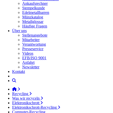
Ankaufsrechner
Stempelkunde
Edelmetallbarren
Münzkatalog
Metallglossar
Häufige Fragen
Über uns
Stellenangebote
Mitarbeiter
Verantwortung
Presseservice
Videos
EFB/ISO 9001
Anfahrt
Newsletter
Kontakt
Recycling
Was wir recyceln
Elektronikschrott
Elektronikschrott-Recycling
Computer-Recycling