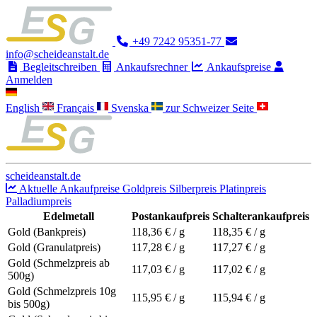
+49 7242 95351-77
info@scheideanstalt.de
Begleitschreiben
Ankaufsrechner
Ankaufspreise
Anmelden
English
Français
Svenska
zur Schweizer Seite
scheideanstalt.de
Aktuelle Ankaufpreise
Goldpreis
Silberpreis
Platinpreis
Palladiumpreis
Edelmetall
Postankaufpreis
Schalterankaufpreis
Gold (Bankpreis)
118,36
€ / g
118,35
€ / g
Gold (Granulatpreis)
117,28
€ / g
117,27
€ / g
Gold (Schmelzpreis ab
117,03
€ / g
117,02
€ / g
500g)
Gold (Schmelzpreis 10g
115,95
€ / g
115,94
€ / g
bis 500g)