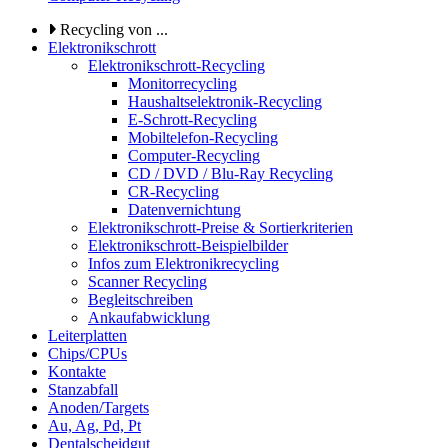
Recycling von ...
Elektronikschrott
Elektronikschrott-Recycling
Monitorrecycling
Haushaltselektronik-Recycling
E-Schrott-Recycling
Mobiltelefon-Recycling
Computer-Recycling
CD / DVD / Blu-Ray Recycling
CR-Recycling
Datenvernichtung
Elektronikschrott-Preise & Sortierkriterien
Elektronikschrott-Beispielbilder
Infos zum Elektronikrecycling
Scanner Recycling
Begleitschreiben
Ankaufabwicklung
Leiterplatten
Chips/CPUs
Kontakte
Stanzabfall
Anoden/Targets
Au, Ag, Pd, Pt
Dentalscheidgut