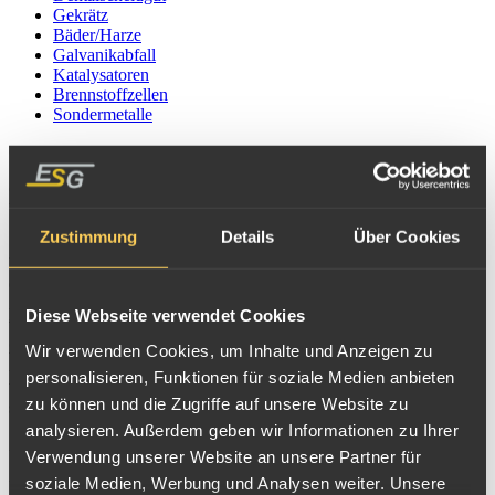
Gekrätz
Bäder/Harze
Galvanikabfall
Katalysatoren
Brennstoffzellen
Sondermetalle
Computer-Recycling
Computer, Laptops, Großrechner und Server enthalten viele
Wertstoffe, Metalle und Edelmetalle, die recycelt werden können.
Zustimmung
Details
Über Cookies
Auf das Recycling der, in Computern / Computeranlagen
enthaltenen
Leiterplatten Klasse I
,
Leiterplatten Klasse II
,
Leiterplatten Klasse III
,
Rückwände
,
Gold-Prozessoren
,
RAM
,
Diese Webseite verwendet Cookies
Chips
,
Stecker
,
Laufwerke
,
Festplatten
,
Netzteile
,
Lüfter
,
Wir verwenden Cookies, um Inhalte und Anzeigen zu
Verbindungskabel
, etc. hat sich die Firma ESG seit Jahren
personalisieren, Funktionen für soziale Medien anbieten
zu können und die Zugriffe auf unsere Website zu
spezialisiert.
analysieren. Außerdem geben wir Informationen zu Ihrer
Von Zerlegebetrieben, Herstellern, Bestückern und Reparaturcentern
Verwendung unserer Website an unsere Partner für
soziale Medien, Werbung und Analysen weiter. Unsere
bekommen wir edelmetallhaltige Computerbauteile für unser