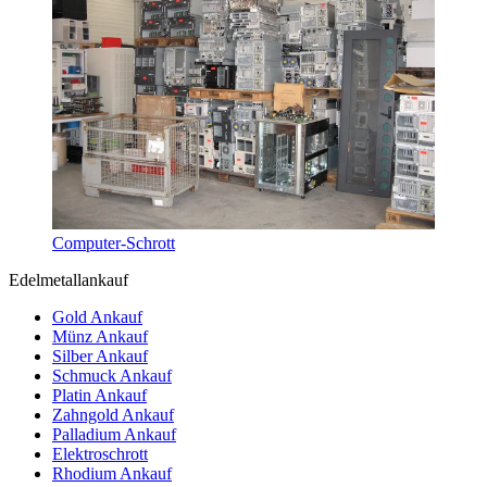
Computer-Schrott
Edelmetallankauf
Gold Ankauf
Münz Ankauf
Silber Ankauf
Schmuck Ankauf
Platin Ankauf
Zahngold Ankauf
Palladium Ankauf
Elektroschrott
Rhodium Ankauf