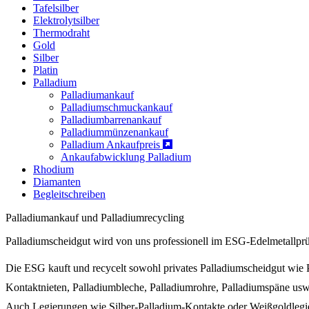
Tafelsilber
Elektrolytsilber
Thermodraht
Gold
Silber
Platin
Palladium
Palladiumankauf
Palladiumschmuckankauf
Palladiumbarrenankauf
Palladiummünzenankauf
Palladium Ankaufpreis
Ankaufabwicklung Palladium
Rhodium
Diamanten
Begleitschreiben
Palladiumankauf und Palladiumrecycling
Palladiumscheidgut wird von uns professionell im ESG-Edelmetallprüf
Die ESG kauft und recycelt sowohl privates Palladiumscheidgut wie 
Kontaktnieten, Palladiumbleche, Palladiumrohre, Palladiumspäne usw
Auch Legierungen wie Silber-Palladium-Kontakte oder Weißgoldlegie