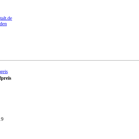
alt.de
den
reis
preis
19