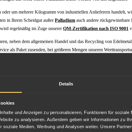
der um mehrere Kilogramm von industriellen Anlieferern handelt, wir
llten in Ihrem Scheidgut außer
Palladium
auch andere rückgewinnbare Ed
en wird regelmäßig im Zuge unserer
QM-Zertifikation nach ISO 9001
v
en, neben dem allgemeinen Handel und das Recycling von Edelmetallen,
rvice als Paket zusenden, bei größeren Mengen unseren Werttransports
schriftsbetrag gleich in bar oder per Scheck erhalten.
Details
Cookies
nhalte und Anzeigen zu personalisieren, Funktionen für soziale
Website zu analysieren. Außerdem geben wir Informationen zu I
r soziale Medien, Werbung und Analysen weiter. Unsere Partner