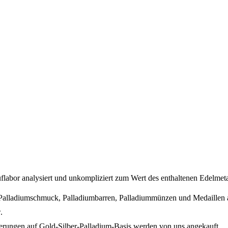
labor analysiert und unkompliziert zum Wert des enthaltenen Edelmeta
Palladiumschmuck, Palladiumbarren, Palladiummünzen und Medaillen als
.
rungen auf Gold-Silber-Palladium-Basis werden von uns angekauft.