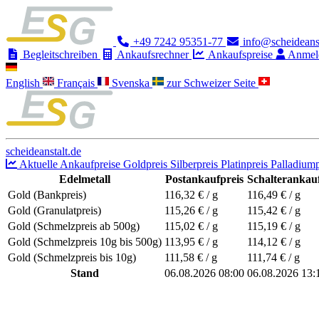
+49 7242 95351-77
info@scheideanst
Begleitschreiben
Ankaufsrechner
Ankaufspreise
Anmel
English
Français
Svenska
zur Schweizer Seite
scheideanstalt.de
Aktuelle Ankaufpreise
Goldpreis
Silberpreis
Platinpreis
Palladiump
Edelmetall
Postankaufpreis
Schalterankauf
Gold (Bankpreis)
116,32
€ / g
116,49
€ / g
Gold (Granulatpreis)
115,26
€ / g
115,42
€ / g
Gold (Schmelzpreis ab 500g)
115,02
€ / g
115,19
€ / g
Gold (Schmelzpreis 10g bis 500g)
113,95
€ / g
114,12
€ / g
Gold (Schmelzpreis bis 10g)
111,58
€ / g
111,74
€ / g
Stand
06.08.2026 08:00
06.08.2026 13: