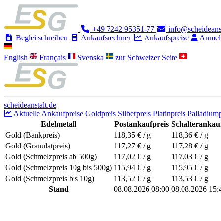
+49 7242 95351-77
info@scheideanst
Begleitschreiben
Ankaufsrechner
Ankaufspreise
Anmel
English
Français
Svenska
zur Schweizer Seite
scheideanstalt.de
Aktuelle Ankaufpreise
Goldpreis
Silberpreis
Platinpreis
Palladiump
Edelmetall
Postankaufpreis
Schalterankauf
Gold (Bankpreis)
118,35
€ / g
118,36
€ / g
Gold (Granulatpreis)
117,27
€ / g
117,28
€ / g
Gold (Schmelzpreis ab 500g)
117,02
€ / g
117,03
€ / g
Gold (Schmelzpreis 10g bis 500g)
115,94
€ / g
115,95
€ / g
Gold (Schmelzpreis bis 10g)
113,52
€ / g
113,53
€ / g
Stand
08.08.2026 08:00
08.08.2026 15: