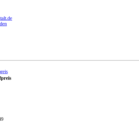
alt.de
den
reis
preis
49