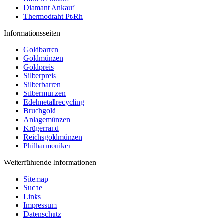
Diamant Ankauf
Thermodraht Pt/Rh
Informationsseiten
Goldbarren
Goldmünzen
Goldpreis
Silberpreis
Silberbarren
Silbermünzen
Edelmetallrecycling
Bruchgold
Anlagemünzen
Krügerrand
Reichsgoldmünzen
Philharmoniker
Weiterführende Informationen
Sitemap
Suche
Links
Impressum
Datenschutz