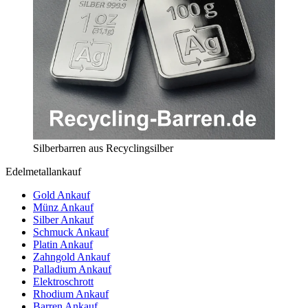
Silberbarren aus Recyclingsilber
Edelmetallankauf
Gold Ankauf
Münz Ankauf
Silber Ankauf
Schmuck Ankauf
Platin Ankauf
Zahngold Ankauf
Palladium Ankauf
Elektroschrott
Rhodium Ankauf
Barren Ankauf