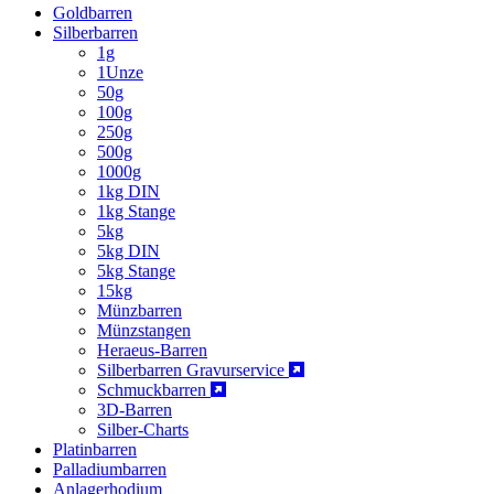
Goldbarren
Silberbarren
1g
1Unze
50g
100g
250g
500g
1000g
1kg DIN
1kg Stange
5kg
5kg DIN
5kg Stange
15kg
Münzbarren
Münzstangen
Heraeus-Barren
Silberbarren Gravurservice
Schmuckbarren
3D-Barren
Silber-Charts
Platinbarren
Palladiumbarren
Anlagerhodium