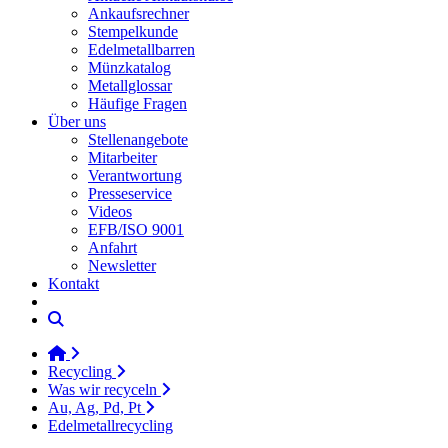
Ankaufsrechner
Stempelkunde
Edelmetallbarren
Münzkatalog
Metallglossar
Häufige Fragen
Über uns
Stellenangebote
Mitarbeiter
Verantwortung
Presseservice
Videos
EFB/ISO 9001
Anfahrt
Newsletter
Kontakt
Recycling
Was wir recyceln
Au, Ag, Pd, Pt
Edelmetallrecycling