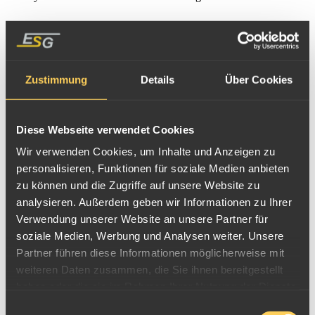
edelmetallhaltige Farbreste, Goldpasten, Silberpasten,
Wärmeleitpasten
edelmetallhaltige Pulver, Späne und Polierrückstände
Zustimmung
Details
Über Cookies
edelmetallhaltige Salze (Silbercyanid, Goldsalz usw.)
Goldflitter, Silberflitter aus Bedampfungsanlagen
Diese Webseite verwendet Cookies
edelmetallhaltige Industriekatalysatoren (Pd, Pt, Rh, Ag)
Wir verwenden Cookies, um Inhalte und Anzeigen zu
Brennstoffzellen (Pt, Ru, Pd, Au)
personalisieren, Funktionen für soziale Medien anbieten
Elektronik und Kontakte aus Herzschrittmachern und
zu können und die Zugriffe auf unsere Website zu
Defibrillatoren (keine kompletten Geräte)
analysieren. Außerdem geben wir Informationen zu Ihrer
Verwendung unserer Website an unsere Partner für
Thermoelemente, Platinlaborgeräte
soziale Medien, Werbung und Analysen weiter. Unsere
Silberlote (L-AG20, L-AG40, L-AG50 usw.)
Partner führen diese Informationen möglicherweise mit
Schlacken
weiteren Daten zusammen, die Sie ihnen bereitgestellt
haben oder die sie im Rahmen Ihrer Nutzung der Dienste
Gekrätz
gesammelt haben.
Einwilligungsauswahl
Putzlappen