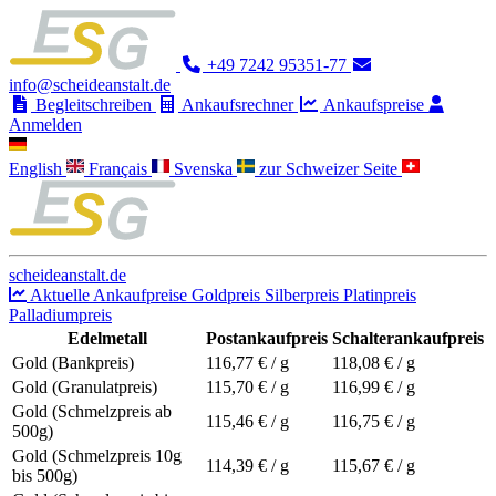
+49 7242 95351-77
info@scheideanstalt.de
Begleitschreiben
Ankaufsrechner
Ankaufspreise
Anmelden
English
Français
Svenska
zur Schweizer Seite
scheideanstalt.de
Aktuelle Ankaufpreise
Goldpreis
Silberpreis
Platinpreis
Palladiumpreis
Edelmetall
Postankaufpreis
Schalterankaufpreis
Gold (Bankpreis)
116,77
€ / g
118,08
€ / g
Gold (Granulatpreis)
115,70
€ / g
116,99
€ / g
Gold (Schmelzpreis ab
115,46
€ / g
116,75
€ / g
500g)
Gold (Schmelzpreis 10g
114,39
€ / g
115,67
€ / g
bis 500g)