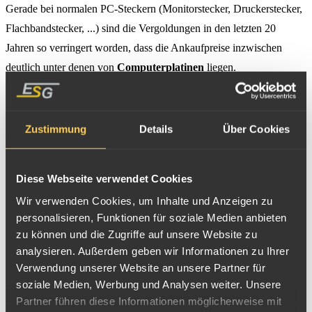
Gerade bei normalen PC-Steckern (Monitorstecker, Druckerstecker,
Flachbandstecker, ...) sind die Vergoldungen in den letzten 20
Jahren so verringert worden, dass die Ankaufpreise inzwischen
deutlich unter denen von
Computerplatinen
liegen.
In der Industrie und für Spezialanwendungen werden jedoch
teilweise immer noch hochwertig vergoldete Steckkontakte
Zustimmung
Details
Über Cookies
eingesetzt, sodass man für Stecker keine pauschalen Ankaufpreise
benennen kann.
Diese Webseite verwendet Cookies
Bei größeren Losen identischer Stecker lassen Sie uns am Besten
Wir verwenden Cookies, um Inhalte und Anzeigen zu
zur Edelmetallanalyse ein Muster zukommen. Bei gemischten
personalisieren, Funktionen für soziale Medien anbieten
Stecker-Losen müssen wir uns das Mischungsverhältnis ansehen,
zu können und die Zugriffe auf unsere Website zu
um Ihnen einen Preis kalkulieren zu können.
analysieren. Außerdem geben wir Informationen zu Ihrer
Verwendung unserer Website an unsere Partner für
soziale Medien, Werbung und Analysen weiter. Unsere
Partner führen diese Informationen möglicherweise mit