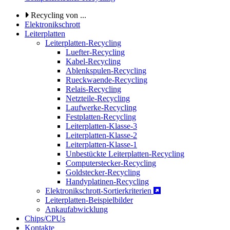
Recycling von ...
Elektronikschrott
Leiterplatten
Leiterplatten-Recycling
Luefter-Recycling
Kabel-Recycling
Ablenkspulen-Recycling
Rueckwaende-Recycling
Relais-Recycling
Netzteile-Recycling
Laufwerke-Recycling
Festplatten-Recycling
Leiterplatten-Klasse-3
Leiterplatten-Klasse-2
Leiterplatten-Klasse-1
Unbestückte Leiterplatten-Recycling
Computerstecker-Recycling
Goldstecker-Recycling
Handyplatinen-Recycling
Elektronikschrott-Sortierkriterien
Leiterplatten-Beispielbilder
Ankaufabwicklung
Chips/CPUs
Kontakte