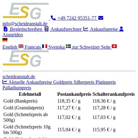
+49 7242 95351-77
info@scheideanstalt.de
Begleitschreiben
Ankaufsrechner
Ankaufspreise
Anmelden
English
Français
Svenska
zur Schweizer Seite
scheideanstalt.de
Aktuelle Ankaufpreise
Goldpreis
Silberpreis
Platinpreis
Palladiumpreis
Edelmetall
Postankaufpreis
Schalterankaufpreis
Gold (Bankpreis)
118,35
€ / g
118,36
€ / g
Gold (Granulatpreis)
117,27
€ / g
117,28
€ / g
Gold (Schmelzpreis ab
117,02
€ / g
117,03
€ / g
500g)
Gold (Schmelzpreis 10g
115,94
€ / g
115,95
€ / g
bis 500g)