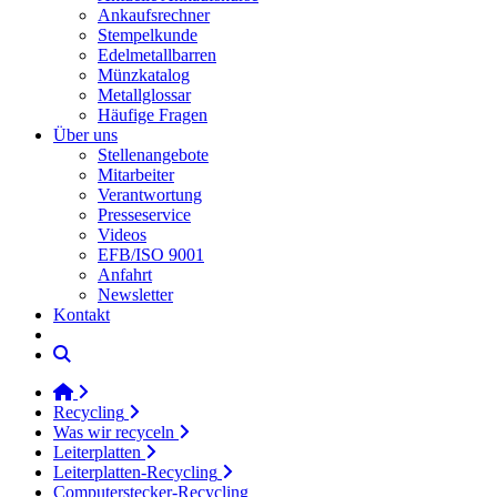
Ankaufsrechner
Stempelkunde
Edelmetallbarren
Münzkatalog
Metallglossar
Häufige Fragen
Über uns
Stellenangebote
Mitarbeiter
Verantwortung
Presseservice
Videos
EFB/ISO 9001
Anfahrt
Newsletter
Kontakt
Recycling
Was wir recyceln
Leiterplatten
Leiterplatten-Recycling
Computerstecker-Recycling