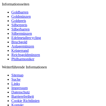
Informationsseiten
Goldbarren
Goldmünzen
Goldpreis
Silberpreis
Silberbarren
Silbermünzen
Edelmetallrecycling
Bruchgold
Anlagemünzen
Krügerrand
Reichsgoldmünzen
Philharmoniker
Weiterführende Informationen
Sitemap
Suche
Links
Impressum
Datenschutz
Barrierefreiheit
Cookie Richtlinien
Kontakt