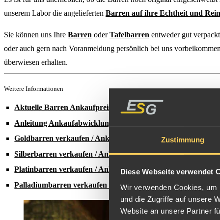
unserem Labor die angelieferten
Barren auf ihre Echtheit und Rei
Sie können uns Ihre
Barren
oder
Tafelbarren
entweder gut verpackt
oder auch gern nach Voranmeldung persönlich bei uns vorbeikommen u
überwiesen erhalten.
Weitere Informationen
Aktuelle Barren Ankaufpreise
Anleitung Ankaufabwicklung
Goldbarren verkaufen / Ankaufpreise
Zustimmung
Silberbarren verkaufen / Ankaufpreise
Platinbarren verkaufen / Ankaufpreise
Diese Webseite verwendet 
Palladiumbarren verkaufen / Ankaufpreise
Wir verwenden Cookies, um I
und die Zugriffe auf unsere 
Website an unsere Partner fü