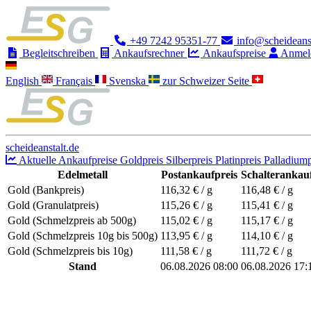
+49 7242 95351-77
info@scheideanst
Begleitschreiben
Ankaufsrechner
Ankaufspreise
Anmel
English
Français
Svenska
zur Schweizer Seite
scheideanstalt.de
Aktuelle Ankaufpreise
Goldpreis
Silberpreis
Platinpreis
Palladiump
Edelmetall
Postankaufpreis
Schalterankauf
Gold (Bankpreis)
116,32
€ / g
116,48
€ / g
Gold (Granulatpreis)
115,26
€ / g
115,41
€ / g
Gold (Schmelzpreis ab 500g)
115,02
€ / g
115,17
€ / g
Gold (Schmelzpreis 10g bis 500g)
113,95
€ / g
114,10
€ / g
Gold (Schmelzpreis bis 10g)
111,58
€ / g
111,72
€ / g
Stand
06.08.2026 08:00
06.08.2026 17: