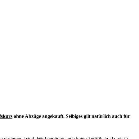
skurs
ohne Abzüge angekauft. Selbiges gilt natürlich auch für
n gestempelt sind. Wir benötigen auch keine Zertifikate, da wir in