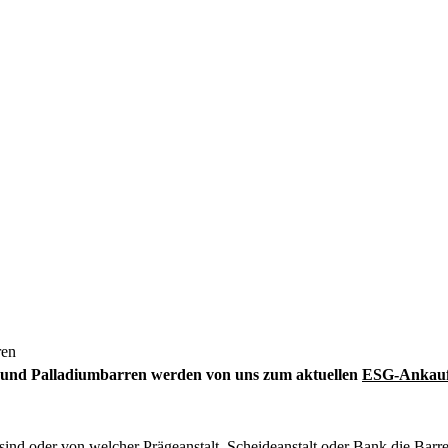
ren
n und Palladiumbarren werden von uns zum aktuellen
ESG-Ankauf
 sind oder von welcher Prägeanstalt, Scheideanstalt oder Bank die Barre