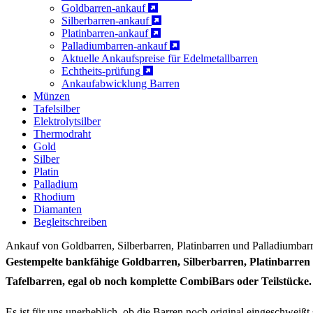
Goldbarren-ankauf
Silberbarren-ankauf
Platinbarren-ankauf
Palladiumbarren-ankauf
Aktuelle Ankaufspreise für Edelmetallbarren
Echtheits-prüfung
Ankaufabwicklung Barren
Münzen
Tafelsilber
Elektrolytsilber
Thermodraht
Gold
Silber
Platin
Palladium
Rhodium
Diamanten
Begleitschreiben
Ankauf von Goldbarren, Silberbarren, Platinbarren und Palladiumbar
Gestempelte bankfähige Goldbarren, Silberbarren, Platinbarre
Tafelbarren, egal ob noch komplette CombiBars oder Teilstücke.
Es ist für uns unerheblich, ob die Barren noch original eingeschweißt