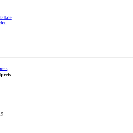
alt.de
den
reis
preis
19