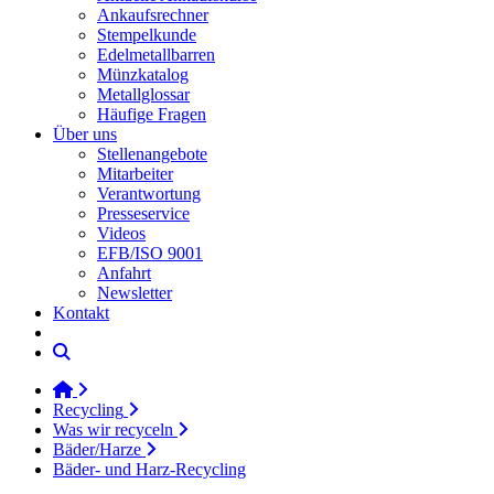
Ankaufsrechner
Stempelkunde
Edelmetallbarren
Münzkatalog
Metallglossar
Häufige Fragen
Über uns
Stellenangebote
Mitarbeiter
Verantwortung
Presseservice
Videos
EFB/ISO 9001
Anfahrt
Newsletter
Kontakt
Recycling
Was wir recyceln
Bäder/Harze
Bäder- und Harz-Recycling