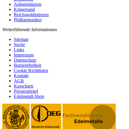
Anlagemünzen
Krügerrand
Reichsgoldmünzen
Philharmoniker
Weiterführende Informationen
Sitemap
Suche
Links
Impressum
Datenschutz
Barrierefreiheit
Cookie Richtlinien
Kontakt
AGB
Kurscharts
Pressespiegel
Edelmetall-Shop