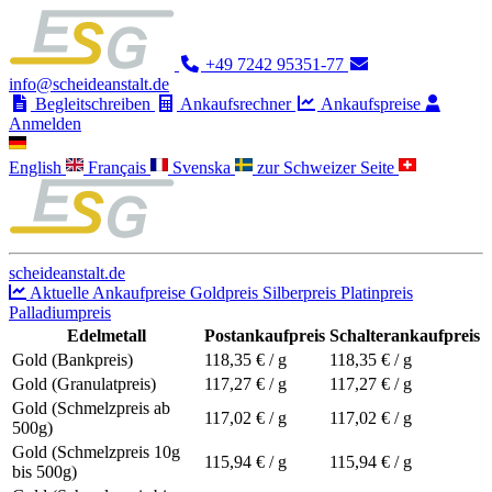
+49 7242 95351-77
info@scheideanstalt.de
Begleitschreiben
Ankaufsrechner
Ankaufspreise
Anmelden
English
Français
Svenska
zur Schweizer Seite
scheideanstalt.de
Aktuelle Ankaufpreise
Goldpreis
Silberpreis
Platinpreis
Palladiumpreis
Edelmetall
Postankaufpreis
Schalterankaufpreis
Gold (Bankpreis)
118,35
€ / g
118,35
€ / g
Gold (Granulatpreis)
117,27
€ / g
117,27
€ / g
Gold (Schmelzpreis ab
117,02
€ / g
117,02
€ / g
500g)
Gold (Schmelzpreis 10g
115,94
€ / g
115,94
€ / g
bis 500g)