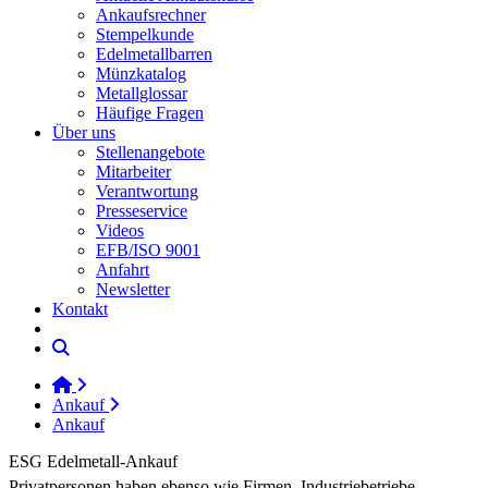
Ankaufsrechner
Stempelkunde
Edelmetallbarren
Münzkatalog
Metallglossar
Häufige Fragen
Über uns
Stellenangebote
Mitarbeiter
Verantwortung
Presseservice
Videos
EFB/ISO 9001
Anfahrt
Newsletter
Kontakt
Ankauf
Ankauf
ESG Edelmetall-Ankauf
Privatpersonen haben ebenso wie Firmen, Industriebetriebe,