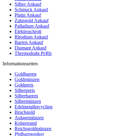
Silber Ankauf
Schmuck Ankauf
Platin Ankauf
Zahngold Ankauf
Palladium Ankauf
Elektroschrott
Rhodium Ankauf
Barren Ankauf
Diamant Ankauf
Thermodraht Pt/Rh
Informationsseiten
Goldbarren
Goldmünzen
Goldpreis
Silberpreis
Silberbarren
Silbermünzen
Edelmetallrecycling
Bruchgold
Anlagemünzen
Krügerrand
Reichsgoldmünzen
Philharmoniker