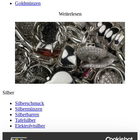
Goldmünzen
Weiterlesen
Silber
Silberschmuck
Silbermünzen
Silberbarren
Tafelsilber
Elektrolytsilber
Weiterlesen