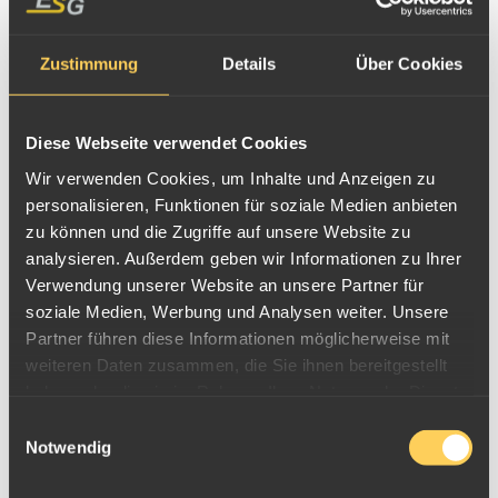
Zustimmung
Details
Über Cookies
Diese Webseite verwendet Cookies
Wir verwenden Cookies, um Inhalte und Anzeigen zu
personalisieren, Funktionen für soziale Medien anbieten
zu können und die Zugriffe auf unsere Website zu
analysieren. Außerdem geben wir Informationen zu Ihrer
Zahngold
Verwendung unserer Website an unsere Partner für
Zahngold
soziale Medien, Werbung und Analysen weiter. Unsere
Dentallegierungen
Partner führen diese Informationen möglicherweise mit
Dentalblättchen
weiteren Daten zusammen, die Sie ihnen bereitgestellt
Feilung
haben oder die sie im Rahmen Ihrer Nutzung der Dienste
Weiterlesen
gesammelt haben.
Einwilligungsauswahl
Notwendig