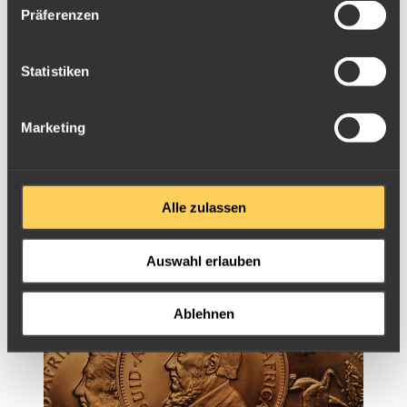
Präferenzen
Statistiken
Marketing
Platin
Platinschmuck
Platindraht
Alle zulassen
Laborplatin
Edelmetall-Kontakte
Auswahl erlauben
Weiterlesen
Ablehnen