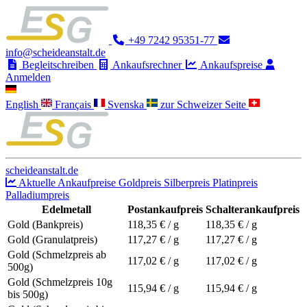
+49 7242 95351-77
info@scheideanstalt.de
Begleitschreiben
Ankaufsrechner
Ankaufspreise
Anmelden
English
Français
Svenska
zur Schweizer Seite
scheideanstalt.de
Aktuelle Ankaufpreise
Goldpreis
Silberpreis
Platinpreis
Palladiumpreis
Edelmetall
Postankaufpreis
Schalterankaufpreis
Gold (Bankpreis)
118,35
€ / g
118,35
€ / g
Gold (Granulatpreis)
117,27
€ / g
117,27
€ / g
Gold (Schmelzpreis ab
117,02
€ / g
117,02
€ / g
500g)
Gold (Schmelzpreis 10g
115,94
€ / g
115,94
€ / g
bis 500g)