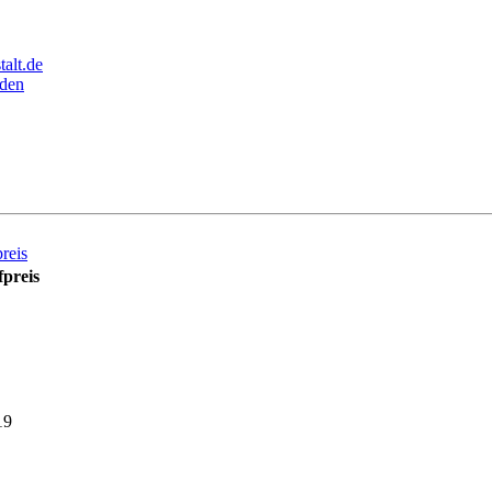
alt.de
den
reis
preis
19