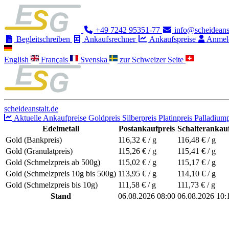
+49 7242 95351-77
info@scheideanst
Begleitschreiben
Ankaufsrechner
Ankaufspreise
Anmel
English
Français
Svenska
zur Schweizer Seite
scheideanstalt.de
Aktuelle Ankaufpreise
Goldpreis
Silberpreis
Platinpreis
Palladiump
Edelmetall
Postankaufpreis
Schalterankauf
Gold (Bankpreis)
116,32
€ / g
116,48
€ / g
Gold (Granulatpreis)
115,26
€ / g
115,41
€ / g
Gold (Schmelzpreis ab 500g)
115,02
€ / g
115,17
€ / g
Gold (Schmelzpreis 10g bis 500g)
113,95
€ / g
114,10
€ / g
Gold (Schmelzpreis bis 10g)
111,58
€ / g
111,73
€ / g
Stand
06.08.2026 08:00
06.08.2026 10: