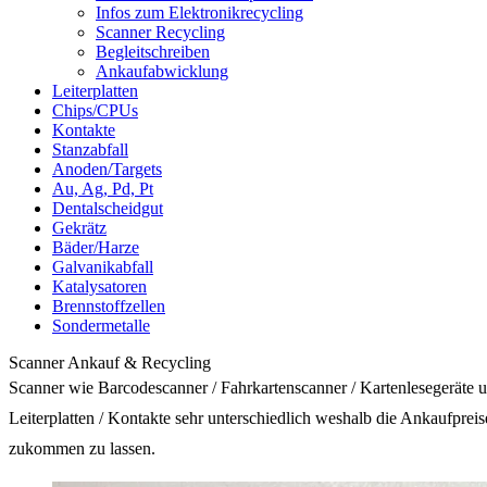
Infos zum Elektronikrecycling
Scanner Recycling
Begleitschreiben
Ankaufabwicklung
Leiterplatten
Chips/CPUs
Kontakte
Stanzabfall
Anoden/Targets
Au, Ag, Pd, Pt
Dentalscheidgut
Gekrätz
Bäder/Harze
Galvanikabfall
Katalysatoren
Brennstoffzellen
Sondermetalle
Scanner Ankauf & Recycling
Scanner wie Barcodescanner / Fahrkartenscanner / Kartenlesegeräte u
Leiterplatten / Kontakte sehr unterschiedlich weshalb die Ankaufprei
zukommen zu lassen.