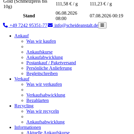
Gold (Schmelzpreis bis
111,58
€ / g
111,23
€ / g
10g)
06.08.2026
Stand
07.08.2026 00:19
08:00
+49 7242 95351-77
info@scheideanstalt.de
Ankauf
Was wir kaufen
Ankaufskurse
Ankaufabwicklung
Postankauf / Paketversand
Persönliche Anlieferung
Begleitschreiben
Verkauf
Was wir verkaufen
Verkaufsabwicklung
Bezahlarten
Recycling
Was wir recyceln
Ankaufsabwicklung
Informationen
Aktuelle Ankaufskurse