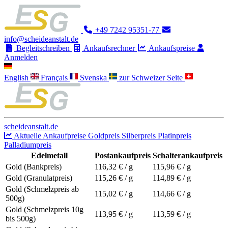
+49 7242 95351-77
info@scheideanstalt.de
Begleitschreiben
Ankaufsrechner
Ankaufspreise
Anmelden
English
Français
Svenska
zur Schweizer Seite
scheideanstalt.de
Aktuelle Ankaufpreise
Goldpreis
Silberpreis
Platinpreis
Palladiumpreis
Edelmetall
Postankaufpreis
Schalterankaufpreis
Gold (Bankpreis)
116,32
€ / g
115,96
€ / g
Gold (Granulatpreis)
115,26
€ / g
114,89
€ / g
Gold (Schmelzpreis ab
115,02
€ / g
114,66
€ / g
500g)
Gold (Schmelzpreis 10g
113,95
€ / g
113,59
€ / g
bis 500g)