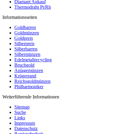
Diamant Ankauf
Thermodraht Pt/Rh
Informationsseiten
Goldbarren
Goldmünzen
Goldpreis
Silberpreis
Silberbarren
Silbermünzen
Edelmetallrecycling
Bruchgold
Anlagemünzen
Krügerrand
Reichsgoldmünzen
Philharmoniker
Weiterführende Informationen
Sitemap
Suche
Links
Impressum
Datenschutz
Barrierefreiheit