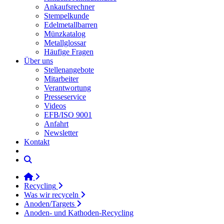
Ankaufsrechner
Stempelkunde
Edelmetallbarren
Münzkatalog
Metallglossar
Häufige Fragen
Über uns
Stellenangebote
Mitarbeiter
Verantwortung
Presseservice
Videos
EFB/ISO 9001
Anfahrt
Newsletter
Kontakt
Recycling
Was wir recyceln
Anoden/Targets
Anoden- und Kathoden-Recycling