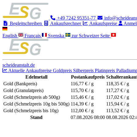
+49 7242 95351-77
info@scheideanst
Begleitschreiben
Ankaufsrechner
Ankaufspreise
Anmel
English
Français
Svenska
zur Schweizer Seite
scheideanstalt.de
Aktuelle Ankaufpreise
Goldpreis
Silberpreis
Platinpreis
Palladiump
Edelmetall
Postankaufpreis
Schalterankauf
Gold (Bankpreis)
116,77
€ / g
118,35
€ / g
Gold (Granulatpreis)
115,70
€ / g
117,27
€ / g
Gold (Schmelzpreis ab 500g)
115,46
€ / g
117,02
€ / g
Gold (Schmelzpreis 10g bis 500g)
114,39
€ / g
115,94
€ / g
Gold (Schmelzpreis bis 10g)
112,00
€ / g
113,52
€ / g
Stand
07.08.2026 08:00
08.08.2026 02: