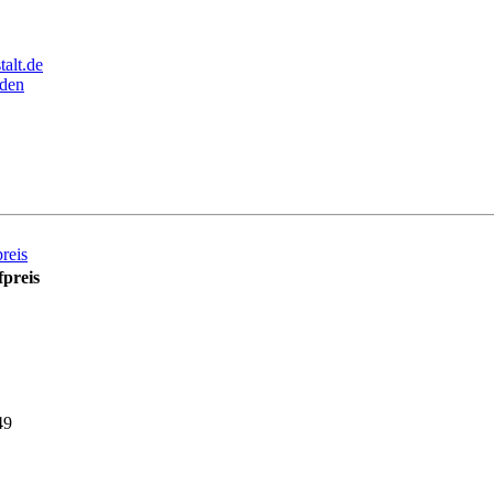
alt.de
den
reis
preis
49