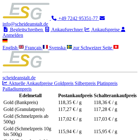
+49 7242 95351-77
info@scheideanstalt.de
Begleitschreiben
Ankaufsrechner
Ankaufspreise
Anmelden
English
Français
Svenska
zur Schweizer Seite
scheideanstalt.de
Aktuelle Ankaufpreise
Goldpreis
Silberpreis
Platinpreis
Palladiumpreis
Edelmetall
Postankaufpreis
Schalterankaufpreis
Gold (Bankpreis)
118,35
€ / g
118,36
€ / g
Gold (Granulatpreis)
117,27
€ / g
117,28
€ / g
Gold (Schmelzpreis ab
117,02
€ / g
117,03
€ / g
500g)
Gold (Schmelzpreis 10g
115,94
€ / g
115,95
€ / g
bis 500g)