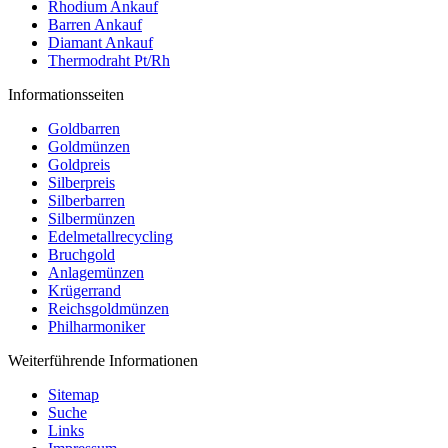
Rhodium Ankauf
Barren Ankauf
Diamant Ankauf
Thermodraht Pt/Rh
Informationsseiten
Goldbarren
Goldmünzen
Goldpreis
Silberpreis
Silberbarren
Silbermünzen
Edelmetallrecycling
Bruchgold
Anlagemünzen
Krügerrand
Reichsgoldmünzen
Philharmoniker
Weiterführende Informationen
Sitemap
Suche
Links