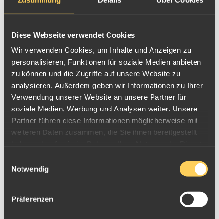
Ich habe die
Allgemeinen Geschäftsbedingungen
und die
Datenschutzerklärung
zur Kenntnis genommen und akzeptiere
diese. Ihre personenbezogenen Daten im oben stehenden
Diese Webseite verwendet Cookies
Formular werden ausschließlich für den damit verbundenen
Zweck elektronisch verarbeitet. *
Wir verwenden Cookies, um Inhalte und Anzeigen zu
personalisieren, Funktionen für soziale Medien anbieten
Captcha
*
zu können und die Zugriffe auf unsere Website zu
analysieren. Außerdem geben wir Informationen zu Ihrer
Verwendung unserer Website an unsere Partner für
soziale Medien, Werbung und Analysen weiter. Unsere
Die mit einem Stern (*) gekennzeichneten Felder sind Pflichtfelder.
Partner führen diese Informationen möglicherweise mit
weiteren Daten zusammen, die Sie ihnen bereitgestellt
haben oder die sie im Rahmen Ihrer Nutzung der Dienste
Wir sind gerne für Sie da
gesammelt haben.
Einwilligungsauswahl
Wenn Sie uns persönlich in unserem Scheidgutannahmecenter
Notwendig
besuchen möchten,
vereinbaren Sie bitte stets zuvor einen
Termin.
Präferenzen
Öffnungszeiten: