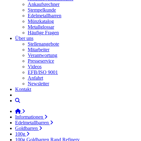
Ankaufsrechner
Stempelkunde
Edelmetallbarren
Münzkatalog
Metallglossar
Häufige Fragen
Über uns
Stellenangebote
Mitarbeiter
Verantwortung
Presseservice
Videos
EFB/ISO 9001
Anfahrt
Newsletter
Kontakt
Informationen
Edelmetallbarren
Goldbarren
100g
100g Goldbarren Rand Refinery