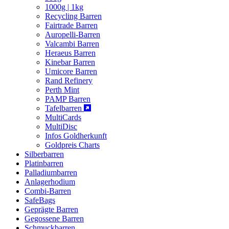
1000g | 1kg
Recycling Barren
Fairtrade Barren
Auropelli-Barren
Valcambi Barren
Heraeus Barren
Kinebar Barren
Umicore Barren
Rand Refinery
Perth Mint
PAMP Barren
Tafelbarren
MultiCards
MultiDisc
Infos Goldherkunft
Goldpreis Charts
Silberbarren
Platinbarren
Palladiumbarren
Anlagerhodium
Combi-Barren
SafeBags
Geprägte Barren
Gegossene Barren
Schmuckbarren