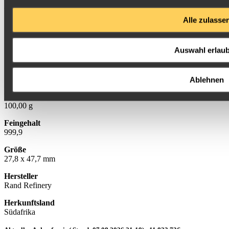
sofort lieferbar
Alle zulasse
12.249,03 €
inkl. 0 % MwSt., zzgl.
Versandkosten
Auswahl erlau
Kaufen
Gewicht
100,00 g
Ablehnen
Feingewicht
100,00 g
Feingehalt
999,9
Größe
27,8 x 47,7 mm
Hersteller
Rand Refinery
Herkunftsland
Südafrika