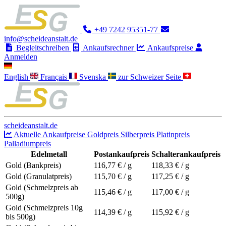
+49 7242 95351-77
info@scheideanstalt.de
Begleitschreiben
Ankaufsrechner
Ankaufspreise
Anmelden
English
Français
Svenska
zur Schweizer Seite
scheideanstalt.de
Aktuelle Ankaufpreise
Goldpreis
Silberpreis
Platinpreis
Palladiumpreis
Edelmetall
Postankaufpreis
Schalterankaufpreis
Gold (Bankpreis)
116,77
€ / g
118,33
€ / g
Gold (Granulatpreis)
115,70
€ / g
117,25
€ / g
Gold (Schmelzpreis ab
115,46
€ / g
117,00
€ / g
500g)
Gold (Schmelzpreis 10g
114,39
€ / g
115,92
€ / g
bis 500g)