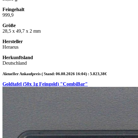
Feingehalt
999,9
Größe
28,5 x 49,7 x 2 mm
Hersteller
Heraeus
Herkunftsland
Deutschland
Aktueller Ankaufpreis ( Stand:
06.08.2026 16:04
) :
5.823,38
€
Goldtafel (50x 1g Feingold) "CombiBar"