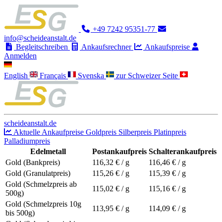
+49 7242 95351-77
info@scheideanstalt.de
Begleitschreiben
Ankaufsrechner
Ankaufspreise
Anmelden
English
Français
Svenska
zur Schweizer Seite
scheideanstalt.de
Aktuelle Ankaufpreise
Goldpreis
Silberpreis
Platinpreis
Palladiumpreis
Edelmetall
Postankaufpreis
Schalterankaufpreis
Gold (Bankpreis)
116,32
€ / g
116,46
€ / g
Gold (Granulatpreis)
115,26
€ / g
115,39
€ / g
Gold (Schmelzpreis ab
115,02
€ / g
115,16
€ / g
500g)
Gold (Schmelzpreis 10g
113,95
€ / g
114,09
€ / g
bis 500g)