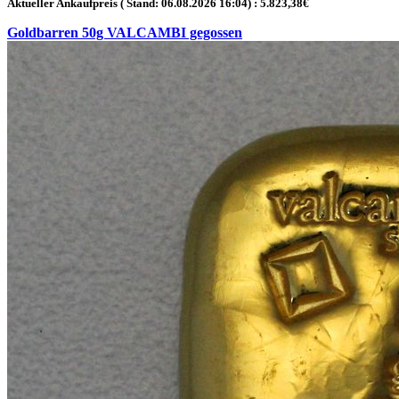
Aktueller Ankaufpreis ( Stand:
06.08.2026 16:04
) :
5.823,38
€
Goldbarren 50g VALCAMBI gegossen