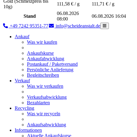
Gold (Schmelzpreis bis
111,58
€ / g
111,71
€ / g
10g)
06.08.2026
Stand
06.08.2026 16:04
08:00
+49 7242 95351-77
info@scheideanstalt.de
Ankauf
Was wir kaufen
Ankaufskurse
Ankaufabwicklung
Postankauf / Paketversand
Persönliche Anlieferung
Begleitschreiben
Verkauf
Was wir verkaufen
Verkaufsabwicklung
Bezahlarten
Recycling
Was wir recyceln
Ankaufsabwicklung
Informationen
Aktuelle Ankaufskurse