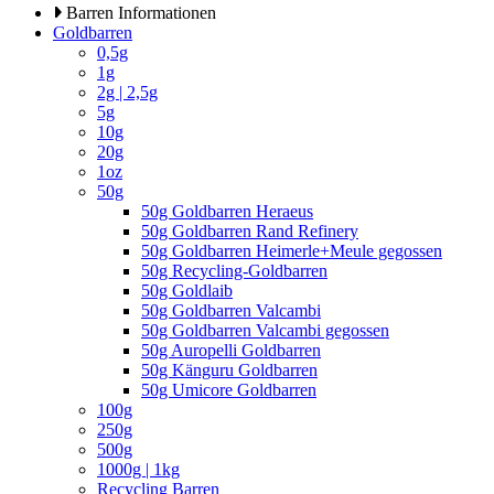
Barren Informationen
Goldbarren
0,5g
1g
2g | 2,5g
5g
10g
20g
1oz
50g
50g Goldbarren Heraeus
50g Goldbarren Rand Refinery
50g Goldbarren Heimerle+Meule gegossen
50g Recycling-Goldbarren
50g Goldlaib
50g Goldbarren Valcambi
50g Goldbarren Valcambi gegossen
50g Auropelli Goldbarren
50g Känguru Goldbarren
50g Umicore Goldbarren
100g
250g
500g
1000g | 1kg
Recycling Barren