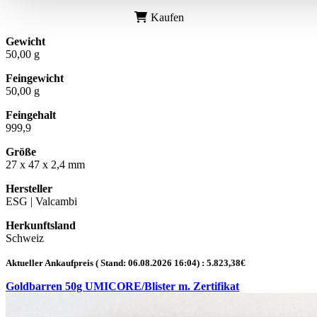
Kaufen
Gewicht
50,00 g
Feingewicht
50,00 g
Feingehalt
999,9
Größe
27 x 47 x 2,4 mm
Hersteller
ESG | Valcambi
Herkunftsland
Schweiz
Aktueller Ankaufpreis ( Stand:
06.08.2026 16:04
) :
5.823,38
€
Goldbarren 50g UMICORE/Blister m. Zertifikat