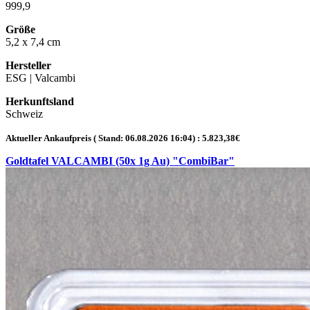
999,9
Größe
5,2 x 7,4 cm
Hersteller
ESG | Valcambi
Herkunftsland
Schweiz
Aktueller Ankaufpreis ( Stand:
06.08.2026 16:04
) :
5.823,38
€
Goldtafel VALCAMBI (50x 1g Au) "CombiBar"