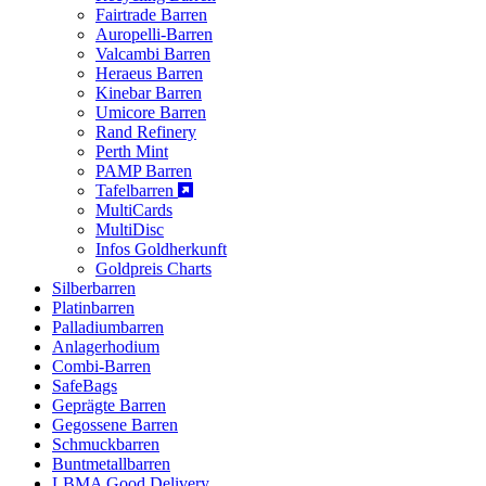
Fairtrade Barren
Auropelli-Barren
Valcambi Barren
Heraeus Barren
Kinebar Barren
Umicore Barren
Rand Refinery
Perth Mint
PAMP Barren
Tafelbarren
MultiCards
MultiDisc
Infos Goldherkunft
Goldpreis Charts
Silberbarren
Platinbarren
Palladiumbarren
Anlagerhodium
Combi-Barren
SafeBags
Geprägte Barren
Gegossene Barren
Schmuckbarren
Buntmetallbarren
LBMA Good Delivery