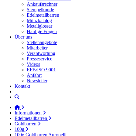
Ankaufsrechner
Stempelkunde
Edelmetallbarren
Münzkatalog
Metallglossar
Häufige Fragen
Über uns
Stellenangebote
Mitarbeiter
Verantwortung
Presseservice
Videos
EFB/ISO 9001
Anfahrt
Newsletter
Kontakt
Informationen
Edelmetallbarren
Goldbarren
100g
100g Goldbarren Auropelli