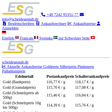
+49 7242 95351-77
info@scheideanstalt.de
Begleitschreiben
Ankaufsrechner
Ankaufspreise
Anmelden
English
Français
Svenska
zur Schweizer Seite
scheideanstalt.de
Aktuelle Ankaufpreise
Goldpreis
Silberpreis
Platinpreis
Palladiumpreis
Edelmetall
Postankaufpreis
Schalterankaufpreis
Gold (Bankpreis)
116,77
€ / g
118,17
€ / g
Gold (Granulatpreis)
115,70
€ / g
117,08
€ / g
Gold (Schmelzpreis ab
115,46
€ / g
116,84
€ / g
500g)
Gold (Schmelzpreis 10g
114,39
€ / g
115,76
€ / g
bis 500g)