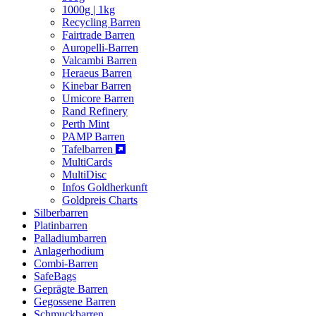
1000g | 1kg
Recycling Barren
Fairtrade Barren
Auropelli-Barren
Valcambi Barren
Heraeus Barren
Kinebar Barren
Umicore Barren
Rand Refinery
Perth Mint
PAMP Barren
Tafelbarren
MultiCards
MultiDisc
Infos Goldherkunft
Goldpreis Charts
Silberbarren
Platinbarren
Palladiumbarren
Anlagerhodium
Combi-Barren
SafeBags
Geprägte Barren
Gegossene Barren
Schmuckbarren