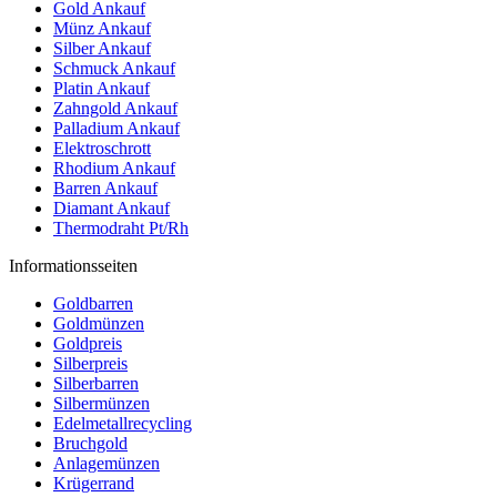
Gold Ankauf
Münz Ankauf
Silber Ankauf
Schmuck Ankauf
Platin Ankauf
Zahngold Ankauf
Palladium Ankauf
Elektroschrott
Rhodium Ankauf
Barren Ankauf
Diamant Ankauf
Thermodraht Pt/Rh
Informationsseiten
Goldbarren
Goldmünzen
Goldpreis
Silberpreis
Silberbarren
Silbermünzen
Edelmetallrecycling
Bruchgold
Anlagemünzen
Krügerrand