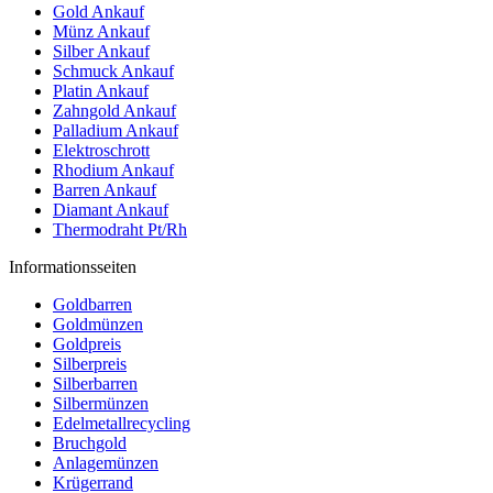
Gold Ankauf
Münz Ankauf
Silber Ankauf
Schmuck Ankauf
Platin Ankauf
Zahngold Ankauf
Palladium Ankauf
Elektroschrott
Rhodium Ankauf
Barren Ankauf
Diamant Ankauf
Thermodraht Pt/Rh
Informationsseiten
Goldbarren
Goldmünzen
Goldpreis
Silberpreis
Silberbarren
Silbermünzen
Edelmetallrecycling
Bruchgold
Anlagemünzen
Krügerrand