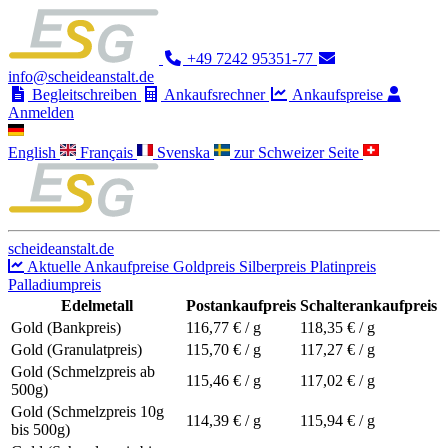
+49 7242 95351-77
info@scheideanstalt.de
Begleitschreiben
Ankaufsrechner
Ankaufspreise
Anmelden
English
Français
Svenska
zur Schweizer Seite
scheideanstalt.de
Aktuelle Ankaufpreise
Goldpreis
Silberpreis
Platinpreis
Palladiumpreis
Edelmetall
Postankaufpreis
Schalterankaufpreis
Gold (Bankpreis)
116,77
€ / g
118,35
€ / g
Gold (Granulatpreis)
115,70
€ / g
117,27
€ / g
Gold (Schmelzpreis ab
115,46
€ / g
117,02
€ / g
500g)
Gold (Schmelzpreis 10g
114,39
€ / g
115,94
€ / g
bis 500g)