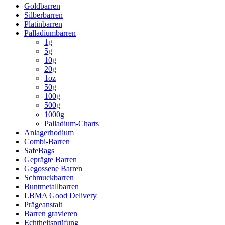
Goldbarren
Silberbarren
Platinbarren
Palladiumbarren
1g
5g
10g
20g
1oz
50g
100g
500g
1000g
Palladium-Charts
Anlagerhodium
Combi-Barren
SafeBags
Geprägte Barren
Gegossene Barren
Schmuckbarren
Buntmetallbarren
LBMA Good Delivery
Prägeanstalt
Barren gravieren
Echtheitsprüfung