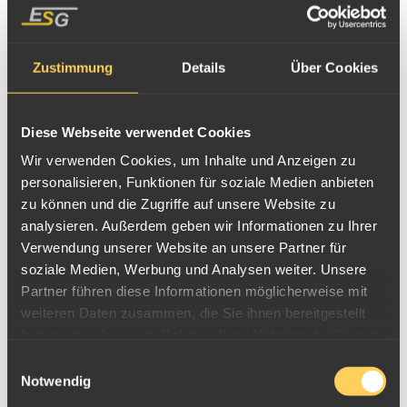
100g Palladiumbarren
500g Palladiumbarren
Zustimmung
Details
Über Cookies
1000g Palladiumbarren
Palladium Tafelbarren
Palladiumbarren kaufen
Diese Webseite verwendet Cookies
Palladiumbarren verkaufen
Wir verwenden Cookies, um Inhalte und Anzeigen zu
personalisieren, Funktionen für soziale Medien anbieten
zu können und die Zugriffe auf unsere Website zu
Palladiumbarren kaufen
analysieren. Außerdem geben wir Informationen zu Ihrer
Palladiumbarren verkaufen
Verwendung unserer Website an unsere Partner für
soziale Medien, Werbung und Analysen weiter. Unsere
Partner führen diese Informationen möglicherweise mit
weiteren Daten zusammen, die Sie ihnen bereitgestellt
haben oder die sie im Rahmen Ihrer Nutzung der Dienste
gesammelt haben.
Einwilligungsauswahl
Notwendig