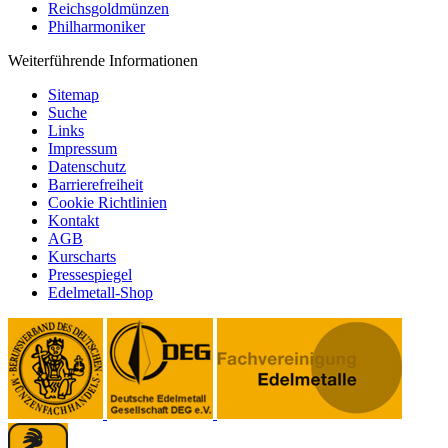
Reichsgoldmünzen
Philharmoniker
Weiterführende Informationen
Sitemap
Suche
Links
Impressum
Datenschutz
Barrierefreiheit
Cookie Richtlinien
Kontakt
AGB
Kurscharts
Pressespiegel
Edelmetall-Shop