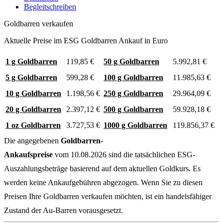
Begleitschreiben
Goldbarren verkaufen
Aktuelle Preise im ESG Goldbarren Ankauf in Euro
1 g Goldbarren
119,85
€
50 g Goldbarren
5.992,81
€
5 g Goldbarren
599,28
€
100 g Goldbarren
11.985,63
€
10 g Goldbarren
1.198,56
€
250 g Goldbarren
29.964,09
€
20 g Goldbarren
2.397,12
€
500 g Goldbarren
59.928,18
€
1 oz Goldbarren
3.727,53
€
1000 g Goldbarren
119.856,37
€
Die angegebenen
Goldbarren-
Ankaufspreise
vom
10.08.2026
sind die tatsächlichen ESG-
Auszahlungsbeträge basierend auf dem aktuellen Goldkurs. Es
werden keine Ankaufgebühren abgezogen. Wenn Sie zu diesen
Preisen Ihre Goldbarren verkaufen möchten, ist ein handelsfähiger
Zustand der Au-Barren vorausgesetzt.