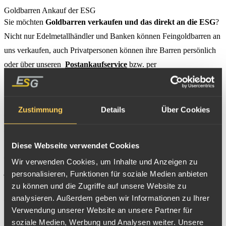
Goldbarren Ankauf der ESG
Sie möchten
Goldbarren verkaufen und das direkt an die ESG
?
Nicht nur Edelmetallhändler und Banken können Feingoldbarren an
uns verkaufen, auch Privatpersonen können ihre Barren persönlich
oder über unseren
Postankaufservice
bzw. per
Werttransportabholung
von der ESG ankaufen lassen.
Von Heraeus über Degussa bis hin zu Valcambi und Umicore – als
Zustimmung
Details
Über Cookies
etablierter Goldankäufer kaufen wir
Goldbarren aller
Hersteller
und Prägeanstalten an. In unserem
Edelmetallprüflabor
überprüfen
wir das auf jedem Barren
Diese Webseite verwendet Cookies
eingeprägte Gewicht sowie den Goldgehalt und vergüten dann zum
Wir verwenden Cookies, um Inhalte und Anzeigen zu
jeweiligen aktuellen ESG
Gold-Ankaufspreis
den Gegenwert
personalisieren, Funktionen für soziale Medien anbieten
zu können und die Zugriffe auf unsere Website zu
Ihres Barrens. Egal, welche Barrenform – ob noch eingeschweißt
analysieren. Außerdem geben wir Informationen zu Ihrer
oder nicht, spielt für uns keine Rolle. Als Edelmetallschmelze
Verwendung unserer Website an unsere Partner für
können wir angekaufte Goldbarren aus Altgold, die nicht mehr
soziale Medien, Werbung und Analysen weiter. Unsere