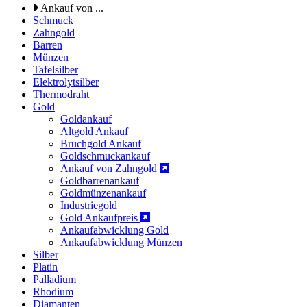
Ankauf von ...
Schmuck
Zahngold
Barren
Münzen
Tafelsilber
Elektrolytsilber
Thermodraht
Gold
Goldankauf
Altgold Ankauf
Bruchgold Ankauf
Goldschmuckankauf
Ankauf von Zahngold
Goldbarrenankauf
Goldmünzenankauf
Industriegold
Gold Ankaufpreis
Ankaufabwicklung Gold
Ankaufabwicklung Münzen
Silber
Platin
Palladium
Rhodium
Diamanten