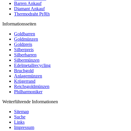
Barren Ankauf
Diamant Ankauf
Thermodraht Pt/Rh
Informationsseiten
Goldbarren
Goldmünzen
Goldpreis
Silberpreis
Silberbarren
Silbermünzen
Edelmetallrecycling
Bruchgold
Anlagemünzen
Krügerrand
Reichsgoldmünzen
Philharmoniker
Weiterführende Informationen
Sitemap
Suche
Links
Impressum