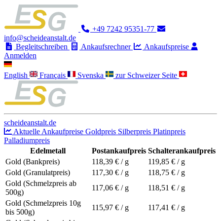
+49 7242 95351-77
info@scheideanstalt.de
Begleitschreiben
Ankaufsrechner
Ankaufspreise
Anmelden
English
Français
Svenska
zur Schweizer Seite
scheideanstalt.de
Aktuelle Ankaufpreise
Goldpreis
Silberpreis
Platinpreis
Palladiumpreis
Edelmetall
Postankaufpreis
Schalterankaufpreis
Gold (Bankpreis)
118,39
€ / g
119,85
€ / g
Gold (Granulatpreis)
117,30
€ / g
118,75
€ / g
Gold (Schmelzpreis ab
117,06
€ / g
118,51
€ / g
500g)
Gold (Schmelzpreis 10g
115,97
€ / g
117,41
€ / g
bis 500g)