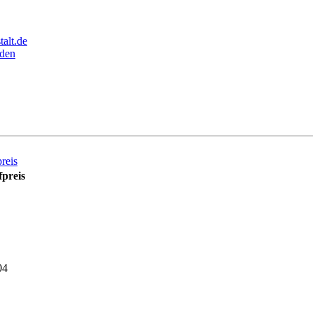
alt.de
den
reis
preis
04