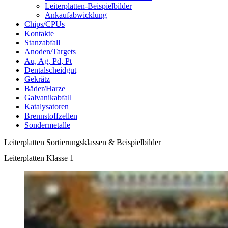
Leiterplatten-Beispielbilder
Ankaufabwicklung
Chips/CPUs
Kontakte
Stanzabfall
Anoden/Targets
Au, Ag, Pd, Pt
Dentalscheidgut
Gekrätz
Bäder/Harze
Galvanikabfall
Katalysatoren
Brennstoffzellen
Sondermetalle
Leiterplatten Sortierungsklassen & Beispielbilder
Leiterplatten Klasse 1