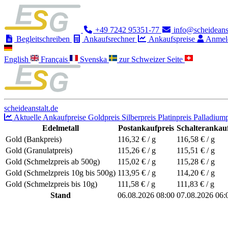
+49 7242 95351-77
info@scheideanst
Begleitschreiben
Ankaufsrechner
Ankaufspreise
Anmel
English
Français
Svenska
zur Schweizer Seite
scheideanstalt.de
Aktuelle Ankaufpreise
Goldpreis
Silberpreis
Platinpreis
Palladiump
Edelmetall
Postankaufpreis
Schalterankauf
Gold (Bankpreis)
116,32
€ / g
116,58
€ / g
Gold (Granulatpreis)
115,26
€ / g
115,51
€ / g
Gold (Schmelzpreis ab 500g)
115,02
€ / g
115,28
€ / g
Gold (Schmelzpreis 10g bis 500g)
113,95
€ / g
114,20
€ / g
Gold (Schmelzpreis bis 10g)
111,58
€ / g
111,83
€ / g
Stand
06.08.2026 08:00
07.08.2026 06: