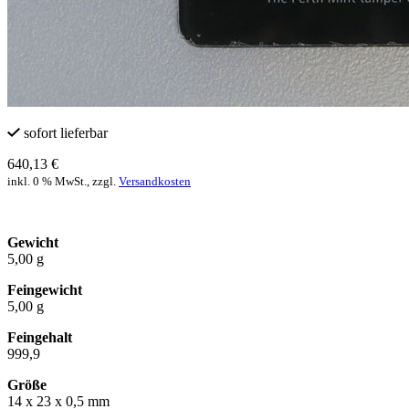
sofort lieferbar
640,13 €
inkl. 0 % MwSt., zzgl.
Versandkosten
Gewicht
5,00 g
Feingewicht
5,00 g
Feingehalt
999,9
Größe
14 x 23 x 0,5 mm