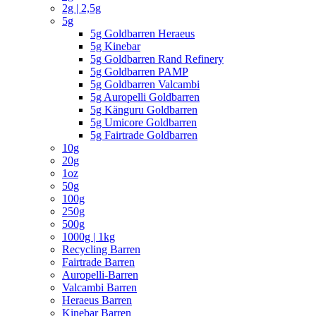
2g | 2,5g
5g
5g Goldbarren Heraeus
5g Kinebar
5g Goldbarren Rand Refinery
5g Goldbarren PAMP
5g Goldbarren Valcambi
5g Auropelli Goldbarren
5g Känguru Goldbarren
5g Umicore Goldbarren
5g Fairtrade Goldbarren
10g
20g
1oz
50g
100g
250g
500g
1000g | 1kg
Recycling Barren
Fairtrade Barren
Auropelli-Barren
Valcambi Barren
Heraeus Barren
Kinebar Barren