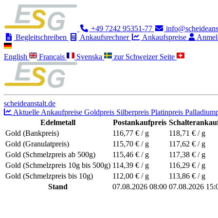
+49 7242 95351-77
info@scheideanst
Begleitschreiben
Ankaufsrechner
Ankaufspreise
Anmel
English
Français
Svenska
zur Schweizer Seite
scheideanstalt.de
Aktuelle Ankaufpreise
Goldpreis
Silberpreis
Platinpreis
Palladiump
Edelmetall
Postankaufpreis
Schalterankauf
Gold (Bankpreis)
116,77
€ / g
118,71
€ / g
Gold (Granulatpreis)
115,70
€ / g
117,62
€ / g
Gold (Schmelzpreis ab 500g)
115,46
€ / g
117,38
€ / g
Gold (Schmelzpreis 10g bis 500g)
114,39
€ / g
116,29
€ / g
Gold (Schmelzpreis bis 10g)
112,00
€ / g
113,86
€ / g
Stand
07.08.2026 08:00
07.08.2026 15: