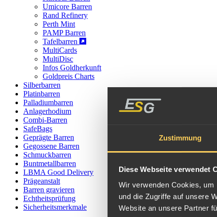
Umicore Barren
Rand Refinery
Perth Mint
PAMP Barren
Tafelbarren
MultiCards
MultiDisc
Infos Goldherkunft
Goldpreis Charts
Silberbarren
Platinbarren
Palladiumbarren
Anlagerhodium
Combi-Barren
SafeBags
Geprägte Barren
Zustimmung
Gegossene Barren
Schmuckbarren
Buntmetallbarren
Diese Webseite verwendet 
LBMA Good Delivery
Prägeanstalt
Wir verwenden Cookies, um I
Barren gravieren
und die Zugriffe auf unsere 
Echtheitsprüfung
Sicherheitsmerkmale
Website an unsere Partner fü