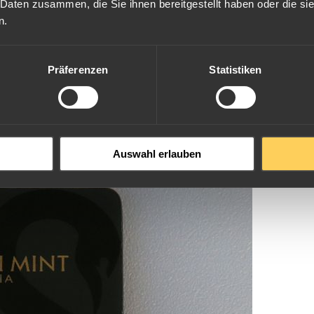
 Daten zusammen, die Sie ihnen bereitgestellt haben oder die s
n.
e im ESG
Goldbarren-Shop
zum jeweils aktuellen Tagespreis kaufen. 
fert, welches es bei identischem Barrendesign in schwarz und dunkelgr
Präferenzen
Statistiken
 als Perth Mint ist neben der Royal Australian Mint eine der zwei große
beliebtesten
Anlagegoldmünzen
, und so wurde auch für die Barren das
ern sehr beliebt, eignen sich aufgrund ihres ansprechenden Designs 
Auswahl erlauben