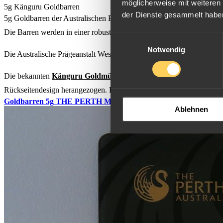
möglicherweise mit weiteren
5g Känguru Goldbarren
der Dienste gesammelt habe
5g Goldbarren der Australischen Prägeanstalt
Perth Mint
können Si
Die Barren werden in einer robusten Blistersiegelverpackung ausgelie
Einwilligungsauswahl
Notwendig
Die Australische Prägeanstalt Western Australian Mint, besser bekannt
Die bekannten
Känguru Goldmünzen
gehören international zu den 
Rückseitendesign herangezogen. Die 5g Kängurubarren sind bei Anleg
Goldbarren 5g THE PERTH MINT "Känguru"
Ablehnen