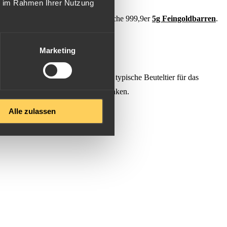
ie im Rahmen Ihrer Nutzung
Hierbei handelt es sich um prägefrische 999,9er
5g Feingoldbarren
.
ün gibt.
Marketing
n Prägeanstalten Australiens.
 für Australien symbolträchtige und typische Beuteltier für das
aber auch hervorragend zum verschenken.
Alle zulassen