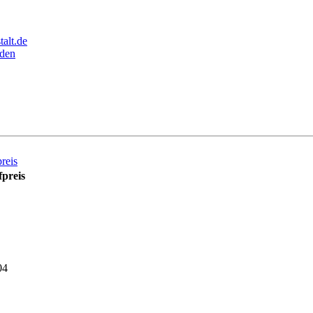
alt.de
den
reis
preis
04