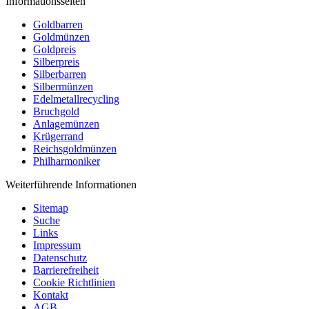
Informationsseiten
Goldbarren
Goldmünzen
Goldpreis
Silberpreis
Silberbarren
Silbermünzen
Edelmetallrecycling
Bruchgold
Anlagemünzen
Krügerrand
Reichsgoldmünzen
Philharmoniker
Weiterführende Informationen
Sitemap
Suche
Links
Impressum
Datenschutz
Barrierefreiheit
Cookie Richtlinien
Kontakt
AGB