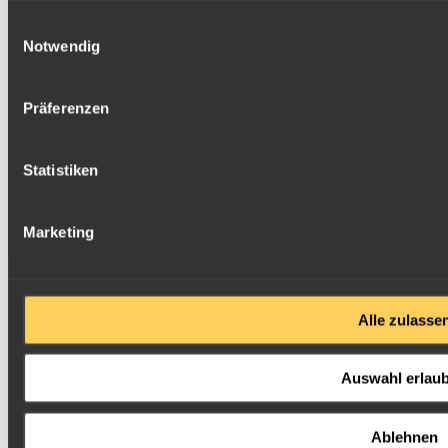
Einwilligungsauswahl
Notwendig
Präferenzen
Statistiken
Marketing
sofort lieferbar
60.942,97 €
Alle zulasse
inkl. 0 % MwSt., zzgl.
Versandkosten
Kaufen
Auswahl erlau
Gewicht
500,00 g
Ablehnen