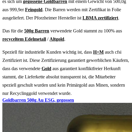
es sich um
gegossene Goldbarren
mit einem Gewicht von 500,0g
aus 999,9er
Feingold
. Die Barren werden mit Zertifikat in Folie
ausgeliefert. Der Pforzheimer Hersteller ist
LBMA zertifiziert
.
Das für die
500g Barren
verwendete Gold stammt zu 100% aus
recyceltem Edelmetall
/
Altgold
.
Speziell für industrielle Kunden wichtig ist, dass
H+M
auch cfsi
Zertifiziert ist. Diese Zertifizierung garantiert gewerblichen Käufern,
dass das verwendete
Gold
aus garantiert konfliktfreier Herkunft
stammt, die Lieferkette absolut transparent ist, die Mitarbeiter
speziell geschult wurden und kein Primärgold aus Minen, sondern
nur Recyclinggold verwendet wurde.
Goldbarren 500g Au ESG, gegossen