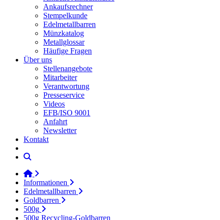
Ankaufsrechner
Stempelkunde
Edelmetallbarren
Münzkatalog
Metallglossar
Häufige Fragen
Über uns
Stellenangebote
Mitarbeiter
Verantwortung
Presseservice
Videos
EFB/ISO 9001
Anfahrt
Newsletter
Kontakt
Informationen
Edelmetallbarren
Goldbarren
500g
500g Recycling-Goldbarren