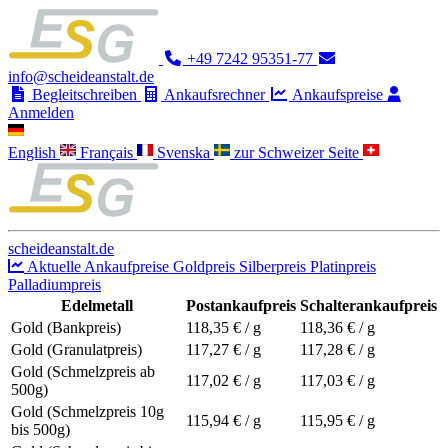
+49 7242 95351-77
info@scheideanstalt.de
Begleitschreiben
Ankaufsrechner
Ankaufspreise
Anmelden
English
Français
Svenska
zur Schweizer Seite
scheideanstalt.de
Aktuelle Ankaufpreise
Goldpreis
Silberpreis
Platinpreis
Palladiumpreis
Edelmetall
Postankaufpreis
Schalterankaufpreis
Gold (Bankpreis)
118,35
€ / g
118,36
€ / g
Gold (Granulatpreis)
117,27
€ / g
117,28
€ / g
Gold (Schmelzpreis ab
117,02
€ / g
117,03
€ / g
500g)
Gold (Schmelzpreis 10g
115,94
€ / g
115,95
€ / g
bis 500g)