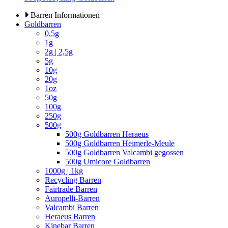
Barren Informationen
Goldbarren
0,5g
1g
2g | 2,5g
5g
10g
20g
1oz
50g
100g
250g
500g
500g Goldbarren Heraeus
500g Goldbarren Heimerle-Meule
500g Goldbarren Valcambi gegossen
500g Umicore Goldbarren
1000g | 1kg
Recycling Barren
Fairtrade Barren
Auropelli-Barren
Valcambi Barren
Heraeus Barren
Kinebar Barren