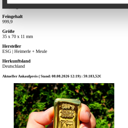
Feingewicht
500,00 g
Feingehalt
999,9
Größe
35 x 70 x 11 mm
Hersteller
ESG | Heimerle + Meule
Herkunftsland
Deutschland
Aktueller Ankaufpreis ( Stand:
08.08.2026 12:19
) :
59.183,52
€