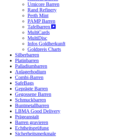
Umicore Barren
Rand Refinery
Perth Mint
PAMP Barren
Tafelbarren
MultiCards
MultiDisc
Infos Goldherkunft
Goldpreis Charts
Silberbarren
Platinbarren
Palladiumbarren
Anlagerhodium
Combi-Barren
SafeBags
Geprägte Barren
Gegossene Barren
Schmuckbarren
Buntmetallbarren
LBMA Good Delivery
Prägeanstalt
Barren gravieren
Echtheitsprüfung
Sicherheitsmerkmale