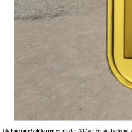
10g
Fairtrade Goldbarren
wurden bis 2017 aus Feingold gefertigt, d