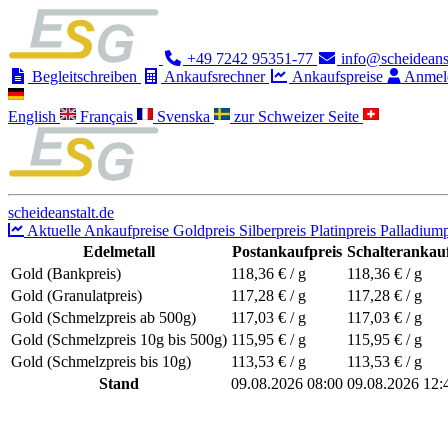
+49 7242 95351-77
info@scheideanst
Begleitschreiben
Ankaufsrechner
Ankaufspreise
Anmel
English
Français
Svenska
zur Schweizer Seite
scheideanstalt.de
Aktuelle Ankaufpreise
Goldpreis
Silberpreis
Platinpreis
Palladiump
Edelmetall
Postankaufpreis
Schalterankauf
Gold (Bankpreis)
118,36
€ / g
118,36
€ / g
Gold (Granulatpreis)
117,28
€ / g
117,28
€ / g
Gold (Schmelzpreis ab 500g)
117,03
€ / g
117,03
€ / g
Gold (Schmelzpreis 10g bis 500g)
115,95
€ / g
115,95
€ / g
Gold (Schmelzpreis bis 10g)
113,53
€ / g
113,53
€ / g
Stand
09.08.2026 08:00
09.08.2026 12: