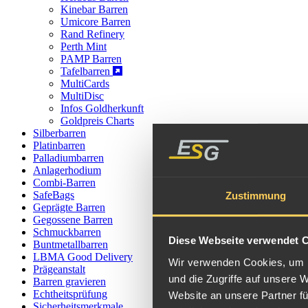
Kinebar Barren
Umicore Barren
Rand Refinery
Perth Mint
PAMP Barren
Tafelbarren
MultiCards
MultiDisc
Infos Goldherkunft
Goldpreis Charts
Silberbarren
Platinbarren
Palladiumbarren
Anlagerhodium
Combi-Barren
SafeBags
Zustimmung
Geprägte Barren
Gegossene Barren
Schmuckbarren
Diese Webseite verwendet 
Buntmetallbarren
LBMA Good Delivery
Wir verwenden Cookies, um I
Prägeanstalt
und die Zugriffe auf unsere 
Barren gravieren
Echtheitsprüfung
Website an unsere Partner fü
Sicherheitsmerkmale