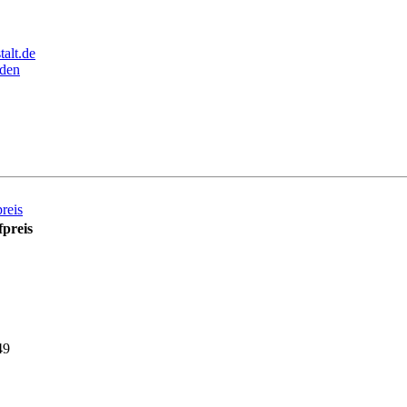
alt.de
den
reis
preis
49