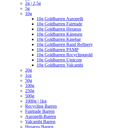
2g | 2,5g
5g
10g
10g Goldbarren Auropelli
10g Goldbarren Fairtrade
10g Goldbarren Heraeus
10g Goldbarren Känguru
10g Goldbarren Kinebar
10g Goldbarren Rand Refinery
10g Goldbarren PAMP
10g Goldbarren Recyclinggold
10g Goldbarren Umicore
10g Goldbarren Valcambi
20g
1oz
50g
100g
250g
500g
1000g | 1kg
Recycling Barren
Fairtrade Barren
Auropelli-Barren
Valcambi Barren
Heraeus Barren