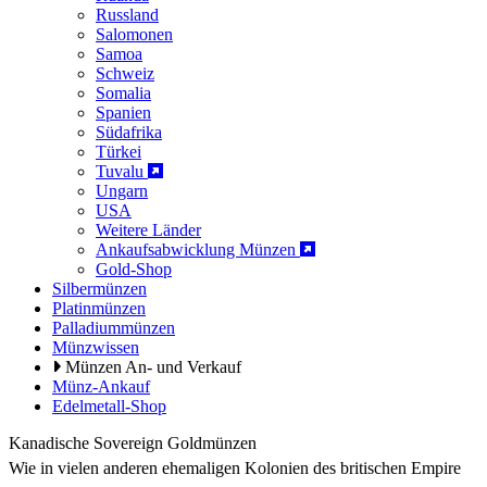
Russland
Salomonen
Samoa
Schweiz
Somalia
Spanien
Südafrika
Türkei
Tuvalu
Ungarn
USA
Weitere Länder
Ankaufsabwicklung Münzen
Gold-Shop
Silbermünzen
Platinmünzen
Palladiummünzen
Münzwissen
Münzen An- und Verkauf
Münz-Ankauf
Edelmetall-Shop
Kanadische Sovereign Goldmünzen
Wie in vielen anderen ehemaligen Kolonien des britischen Empire