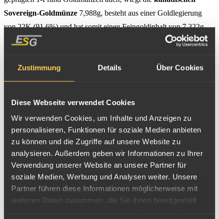
Sovereign-Goldmünze
7,988g, besteht aus einer Goldlegierung
von 22K (91,6%) und hat somit einen Feingoldinhalt von 7,322g
Au. Diese Münzlegierung macht die Sovereign Goldstücke
ausgesprochen robust, weshalb die Münzen auch heute nach
Zustimmung
Details
Über Cookies
teilweise über 100 Jahren meist noch in einem guten Zustand sind.
Die kanadische Sovereign-Münzen entsprechen dem genormten
Diese Webseite verwendet Cookies
Sovereign Durchmesser von 22,05mm und der Höhe von 1,52mm.
Wir verwenden Cookies, um Inhalte und Anzeigen zu
personalisieren, Funktionen für soziale Medien anbieten
zu können und die Zugriffe auf unsere Website zu
analysieren. Außerdem geben wir Informationen zu Ihrer
Verwendung unserer Website an unsere Partner für
soziale Medien, Werbung und Analysen weiter. Unsere
Partner führen diese Informationen möglicherweise mit
weiteren Daten zusammen, die Sie ihnen bereitgestellt
haben oder die sie im Rahmen Ihrer Nutzung der Dienste