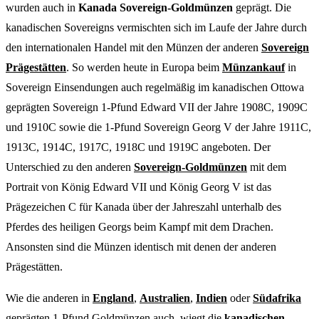
wurden auch in
Kanada Sovereign-Goldmünzen
geprägt. Die
kanadischen Sovereigns vermischten sich im Laufe der Jahre durch
den internationalen Handel mit den Münzen der anderen
Sovereign
Prägestätten
. So werden heute in Europa beim
Münzankauf
in
Sovereign Einsendungen auch regelmäßig im kanadischen Ottowa
geprägten Sovereign 1-Pfund Edward VII der Jahre 1908C, 1909C
und 1910C sowie die 1-Pfund Sovereign Georg V der Jahre 1911C,
1913C, 1914C, 1917C, 1918C und 1919C angeboten. Der
Unterschied zu den anderen
Sovereign-Goldmünzen
mit dem
Portrait von König Edward VII und König Georg V ist das
Prägezeichen C für Kanada über der Jahreszahl unterhalb des
Pferdes des heiligen Georgs beim Kampf mit dem Drachen.
Ansonsten sind die Münzen identisch mit denen der anderen
Prägestätten.
Wie die anderen in
England
,
Australien
,
Indien
oder
Südafrika
geprägten 1-Pfund Goldmünzen auch, wiegt die
kanadischen