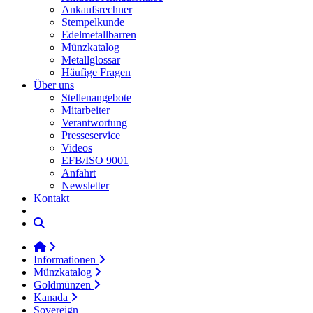
Ankaufsrechner
Stempelkunde
Edelmetallbarren
Münzkatalog
Metallglossar
Häufige Fragen
Über uns
Stellenangebote
Mitarbeiter
Verantwortung
Presseservice
Videos
EFB/ISO 9001
Anfahrt
Newsletter
Kontakt
Informationen
Münzkatalog
Goldmünzen
Kanada
Sovereign