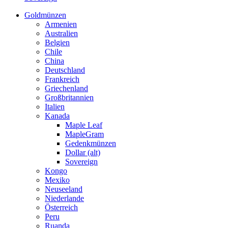
Goldmünzen
Armenien
Australien
Belgien
Chile
China
Deutschland
Frankreich
Griechenland
Großbritannien
Italien
Kanada
Maple Leaf
MapleGram
Gedenkmünzen
Dollar (alt)
Sovereign
Kongo
Mexiko
Neuseeland
Niederlande
Österreich
Peru
Ruanda