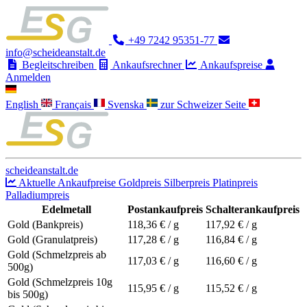
+49 7242 95351-77
info@scheideanstalt.de
Begleitschreiben
Ankaufsrechner
Ankaufspreise
Anmelden
English
Français
Svenska
zur Schweizer Seite
scheideanstalt.de
Aktuelle Ankaufpreise
Goldpreis
Silberpreis
Platinpreis
Palladiumpreis
Edelmetall
Postankaufpreis
Schalterankaufpreis
Gold (Bankpreis)
118,36
€ / g
117,92
€ / g
Gold (Granulatpreis)
117,28
€ / g
116,84
€ / g
Gold (Schmelzpreis ab
117,03
€ / g
116,60
€ / g
500g)
Gold (Schmelzpreis 10g
115,95
€ / g
115,52
€ / g
bis 500g)