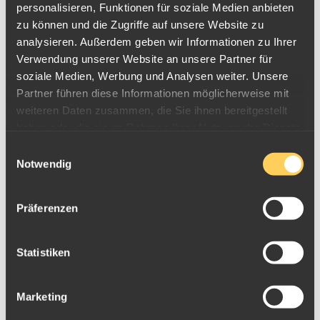
klassischen niederländischen Goldmünzen
Gulden
und
Dukaten
personalisieren, Funktionen für soziale Medien anbieten
heute auf der ganzen Welt bei Anlegern angesammelt haben. Seit
zu können und die Zugriffe auf unsere Website zu
analysieren. Außerdem geben wir Informationen zu Ihrer
der Euroeinführung werden außerdem regelmäßig für Sammler und
Verwendung unserer Website an unsere Partner für
Anleger
niederländische Eurogedenkmünzen
geprägt.
soziale Medien, Werbung und Analysen weiter. Unsere
Bitte wählen Sie aus, über welche niederländischen Goldmünzen
Partner führen diese Informationen möglicherweise mit
Sie sich informieren möchten:
weiteren Daten zusammen, die Sie ihnen bereitgestellt
haben oder die sie im Rahmen Ihrer Nutzung der Dienste
Gulden
gesammelt haben.
Einwilligungsauswahl
Notwendig
Präferenzen
Statistiken
Marketing