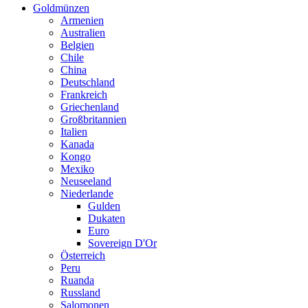
Goldmünzen
Armenien
Australien
Belgien
Chile
China
Deutschland
Frankreich
Griechenland
Großbritannien
Italien
Kanada
Kongo
Mexiko
Neuseeland
Niederlande
Gulden
Dukaten
Euro
Sovereign D'Or
Österreich
Peru
Ruanda
Russland
Salomonen