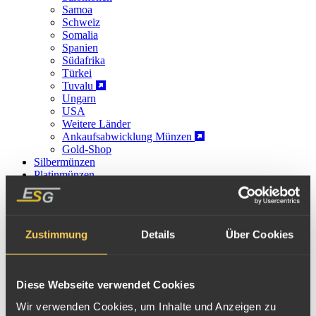
Samoa
Schweiz
Somalia
Spanien
Südafrika
Türkei
Tuvalu
Ungarn
USA
Weitere Länder
Ankaufsabwicklung Münzen
Gold-Shop
Silbermünzen
Platinmünzen
Palladiummünzen
Münzwissen
Münzen An- und Verkauf
Münz-Ankauf
Zustimmung
Details
Über Cookies
Edelmetall-Shop
Goldmünzen Niederlande
Die Niederlande waren als Seefahrervolk schon immer stark im
Diese Webseite verwendet Cookies
internationalen Handel mit anderen Ländern aktiv, sodass sich die
Wir verwenden Cookies, um Inhalte und Anzeigen zu