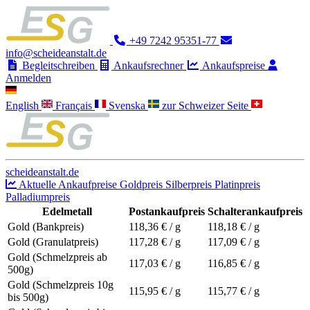
+49 7242 95351-77
info@scheideanstalt.de
Begleitschreiben
Ankaufsrechner
Ankaufspreise
Anmelden
English
Français
Svenska
zur Schweizer Seite
scheideanstalt.de
Aktuelle Ankaufpreise
Goldpreis
Silberpreis
Platinpreis
Palladiumpreis
Edelmetall
Postankaufpreis
Schalterankaufpreis
Gold (Bankpreis)
118,36
€ / g
118,18
€ / g
Gold (Granulatpreis)
117,28
€ / g
117,09
€ / g
Gold (Schmelzpreis ab
117,03
€ / g
116,85
€ / g
500g)
Gold (Schmelzpreis 10g
115,95
€ / g
115,77
€ / g
bis 500g)