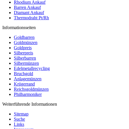
Rhodium Ankauf
Barren Ankauf
Diamant Ankauf
Thermodraht Pt/Rh
Informationsseiten
Goldbarren
Goldmünzen
Goldpreis
Silberpreis
Silberbarren
Silbermünzen
Edelmetallrecycling
Bruchgold
Anlagemünzen
Krügerrand
Reichsgoldmünzen
Philharmoniker
Weiterführende Informationen
Sitemap
Suche
Links