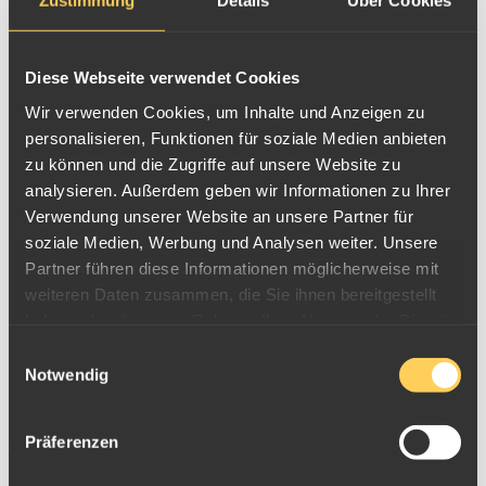
Zustimmung
Details
Über Cookies
Kanada
Diese Webseite verwendet Cookies
Wir verwenden Cookies, um Inhalte und Anzeigen zu
personalisieren, Funktionen für soziale Medien anbieten
zu können und die Zugriffe auf unsere Website zu
analysieren. Außerdem geben wir Informationen zu Ihrer
Verwendung unserer Website an unsere Partner für
soziale Medien, Werbung und Analysen weiter. Unsere
Partner führen diese Informationen möglicherweise mit
weiteren Daten zusammen, die Sie ihnen bereitgestellt
haben oder die sie im Rahmen Ihrer Nutzung der Dienste
gesammelt haben.
Einwilligungsauswahl
Notwendig
Präferenzen
Russland CCCP