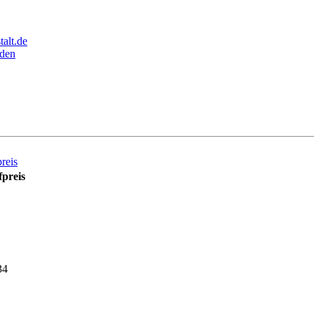
alt.de
den
reis
preis
34