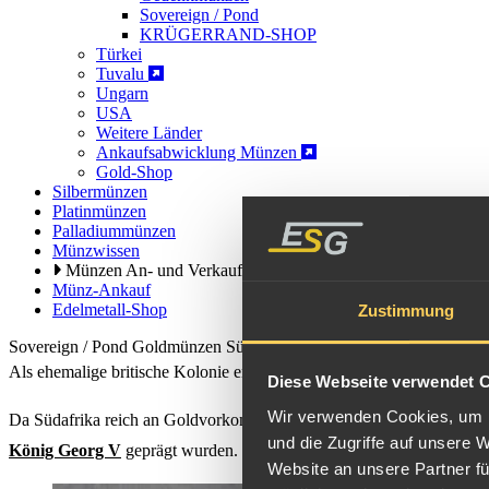
Sovereign / Pond
KRÜGERRAND-SHOP
Türkei
Tuvalu
Ungarn
USA
Weitere Länder
Ankaufsabwicklung Münzen
Gold-Shop
Silbermünzen
Platinmünzen
Palladiummünzen
Münzwissen
Münzen An- und Verkauf
Münz-Ankauf
Edelmetall-Shop
Zustimmung
Sovereign / Pond Goldmünzen Südafrika
Als ehemalige britische Kolonie entsprach die (Gold)-Währung Südaf
Diese Webseite verwendet 
Wir verwenden Cookies, um I
Da Südafrika reich an Goldvorkommen war, gründete die britisch-kön
und die Zugriffe auf unsere 
König Georg V
geprägt wurden. Zu erkennen sind diese südafrika
Website an unsere Partner fü