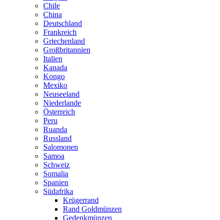
Chile
China
Deutschland
Frankreich
Griechenland
Großbritannien
Italien
Kanada
Kongo
Mexiko
Neuseeland
Niederlande
Österreich
Peru
Ruanda
Russland
Salomonen
Samoa
Schweiz
Somalia
Spanien
Südafrika
Krügerrand
Rand Goldmünzen
Gedenkmünzen