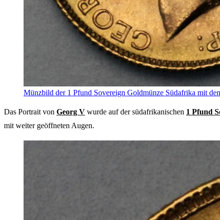
Münzbild der 1 Pfund Sovereign Goldmünze Südafrika mit dem P
Das Portrait von
Georg V
wurde auf der südafrikanischen
1 Pfund S
mit weiter geöffneten Augen.