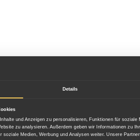
Details
rikas traditionell lange den Münzgewichten, Goldgehalten und Münzgrö
Cookies
nhalte und Anzeigen zu personalisieren, Funktionen für soziale
igliche Münze 1923 im südafrikanischen Pretoria eine Aussenstelle, i
Website zu analysieren. Außerdem geben wir Informationen zu I
nischen Goldmünzen am
Sovereign Prägestätten Zeichen
SA
unterhalb 
r soziale Medien, Werbung und Analysen weiter. Unsere Partner