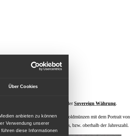
Über Cookies
ßen des britischen Empire, sprich der
Sovereign Währung
.
 Medien anbieten zu können
n der von 1923 bis 1932 Sovereign Goldmünzen mit dem Portrait von
hrer Verwendung unserer
des Reiterbildes des heiligen Georgs, bzw. oberhalb der Jahreszahl.
 führen diese Informationen