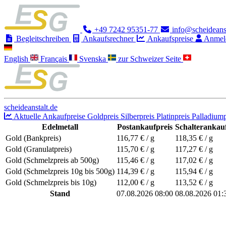
+49 7242 95351-77
info@scheideanst
Begleitschreiben
Ankaufsrechner
Ankaufspreise
Anmel
English
Français
Svenska
zur Schweizer Seite
scheideanstalt.de
Aktuelle Ankaufpreise
Goldpreis
Silberpreis
Platinpreis
Palladiump
Edelmetall
Postankaufpreis
Schalterankauf
Gold (Bankpreis)
116,77
€ / g
118,35
€ / g
Gold (Granulatpreis)
115,70
€ / g
117,27
€ / g
Gold (Schmelzpreis ab 500g)
115,46
€ / g
117,02
€ / g
Gold (Schmelzpreis 10g bis 500g)
114,39
€ / g
115,94
€ / g
Gold (Schmelzpreis bis 10g)
112,00
€ / g
113,52
€ / g
Stand
07.08.2026 08:00
08.08.2026 01: