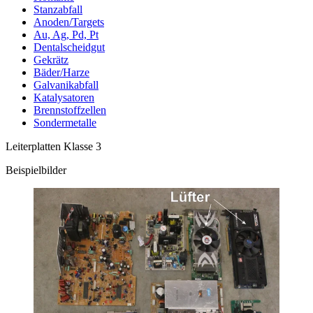
Stanzabfall
Anoden/Targets
Au, Ag, Pd, Pt
Dentalscheidgut
Gekrätz
Bäder/Harze
Galvanikabfall
Katalysatoren
Brennstoffzellen
Sondermetalle
Leiterplatten Klasse 3
Beispielbilder