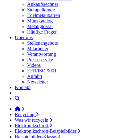
Ankaufsrechner
Stempelkunde
Edelmetallbarren
Münzkatalog
Metallglossar
Häufige Fragen
Über uns
Stellenangebote
Mitarbeiter
Verantwortung
Presseservice
Videos
EFB/ISO 9001
Anfahrt
Newsletter
Kontakt
Recycling
Was wir recyceln
Elektronikschrott
Elektronikschrott-Beispielbilder
Beispielbilder-Klasse-3