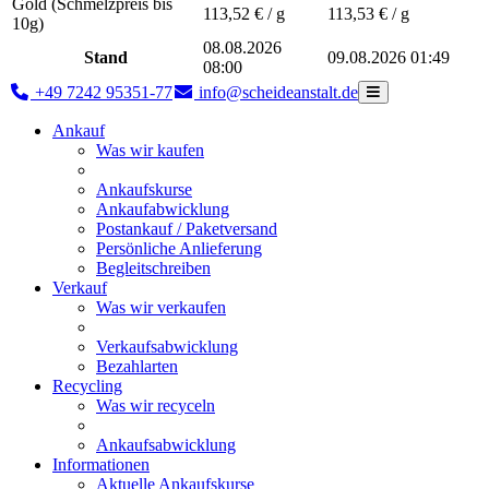
Gold (Schmelzpreis bis
113,52
€ / g
113,53
€ / g
10g)
08.08.2026
Stand
09.08.2026 01:49
08:00
+49 7242 95351-77
info@scheideanstalt.de
Ankauf
Was wir kaufen
Ankaufskurse
Ankaufabwicklung
Postankauf / Paketversand
Persönliche Anlieferung
Begleitschreiben
Verkauf
Was wir verkaufen
Verkaufsabwicklung
Bezahlarten
Recycling
Was wir recyceln
Ankaufsabwicklung
Informationen
Aktuelle Ankaufskurse