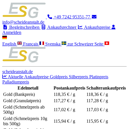
+49 7242 95351-77
info@scheideanstalt.de
Begleitschreiben
Ankaufsrechner
Ankaufspreise
Anmelden
English
Français
Svenska
zur Schweizer Seite
scheideanstalt.de
Aktuelle Ankaufpreise
Goldpreis
Silberpreis
Platinpreis
Palladiumpreis
Edelmetall
Postankaufpreis
Schalterankaufpreis
Gold (Bankpreis)
118,35
€ / g
118,36
€ / g
Gold (Granulatpreis)
117,27
€ / g
117,28
€ / g
Gold (Schmelzpreis ab
117,02
€ / g
117,03
€ / g
500g)
Gold (Schmelzpreis 10g
115,94
€ / g
115,95
€ / g
bis 500g)