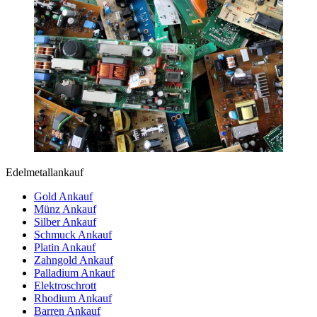
Edelmetallankauf
Gold Ankauf
Münz Ankauf
Silber Ankauf
Schmuck Ankauf
Platin Ankauf
Zahngold Ankauf
Palladium Ankauf
Elektroschrott
Rhodium Ankauf
Barren Ankauf