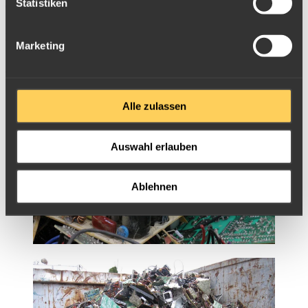
Statistiken
0,79
€/kg bis 1t
Preise für größere Mengen auf
Anfrage
/ nach Materialsichtung
Marketing
Beispielbilder
Alle zulassen
Auswahl erlauben
Ablehnen