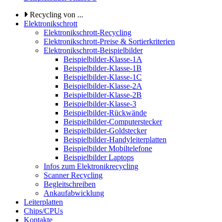
Recycling von ...
Elektronikschrott
Elektronikschrott-Recycling
Elektronikschrott-Preise & Sortierkriterien
Elektronikschrott-Beispielbilder
Beispielbilder-Klasse-1A
Beispielbilder-Klasse-1B
Beispielbilder-Klasse-1C
Beispielbilder-Klasse-2A
Beispielbilder-Klasse-2B
Beispielbilder-Klasse-3
Beispielbilder-Rückwände
Beispielbilder-Computerstecker
Beispielbilder-Goldstecker
Beispielbilder-Handyleiterplatten
Beispielbilder Mobiltelefone
Beispielbilder Laptops
Infos zum Elektronikrecycling
Scanner Recycling
Begleitschreiben
Ankaufabwicklung
Leiterplatten
Chips/CPUs
Kontakte