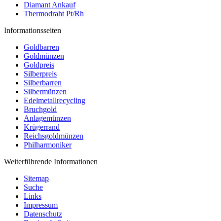
Diamant Ankauf
Thermodraht Pt/Rh
Informationsseiten
Goldbarren
Goldmünzen
Goldpreis
Silberpreis
Silberbarren
Silbermünzen
Edelmetallrecycling
Bruchgold
Anlagemünzen
Krügerrand
Reichsgoldmünzen
Philharmoniker
Weiterführende Informationen
Sitemap
Suche
Links
Impressum
Datenschutz