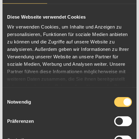
Diese Webseite verwendet Cookies
Wir verwenden Cookies, um Inhalte und Anzeigen zu
personalisieren, Funktionen für soziale Medien anbieten
zu können und die Zugriffe auf unsere Website zu
Leiterplatten Klasse 3
analysieren. Außerdem geben wir Informationen zu Ihrer
Beschreibung:
Verwendung unserer Website an unsere Partner für
soziale Medien, Werbung und Analysen weiter. Unsere
Bei
Leiterplatten Klasse 3
handelt es sich um Platinen mit großen
Partner führen diese Informationen möglicherweise mit
Bauteilen wie Kondensatoren, Trafos, Kühlkörpern und nur
weiteren Daten zusammen, die Sie ihnen bereitgestellt
wenigen edelmetallhaltigen Bauteilen / Chips oder Kontakten.
haben oder die sie im Rahmen Ihrer Nutzung der Dienste
gesammelt haben.
Herkunft meist aus Monitoren, Netzteilsteuerungen oder
Einwilligungsauswahl
Notwendig
Unterhaltungselektronik. Ausserdem Leiterplatten der
Klassen 1
und
2
sofern dort sehr große / schwere Anhaftungen enthalten sind.
Präferenzen
Ankaufpreis
09.08.2026