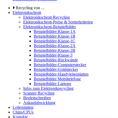
Recycling von ...
Elektronikschrott
Elektronikschrott-Recycling
Elektronikschrott-Preise & Sortierkriterien
Elektronikschrott-Beispielbilder
Beispielbilder-Klasse-1A
Beispielbilder-Klasse-1B
Beispielbilder-Klasse-1C
Beispielbilder-Klasse-2A
Beispielbilder-Klasse-2B
Beispielbilder-Klasse-3
Beispielbilder-Rückwände
Beispielbilder-Computerstecker
Beispielbilder-Goldstecker
Beispielbilder-Handyleiterplatten
Beispielbilder Mobiltelefone
Beispielbilder Laptops
Infos zum Elektronikrecycling
Scanner Recycling
Begleitschreiben
Ankaufabwicklung
Leiterplatten
Chips/CPUs
Kontakte