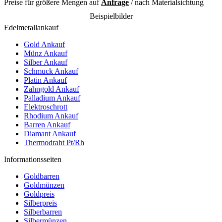
Preise für größere Mengen auf
Anfrage
/ nach Materialsichtung
Beispielbilder
Edelmetallankauf
Gold Ankauf
Münz Ankauf
Silber Ankauf
Schmuck Ankauf
Platin Ankauf
Zahngold Ankauf
Palladium Ankauf
Elektroschrott
Rhodium Ankauf
Barren Ankauf
Diamant Ankauf
Thermodraht Pt/Rh
Informationsseiten
Goldbarren
Goldmünzen
Goldpreis
Silberpreis
Silberbarren
Silbermünzen