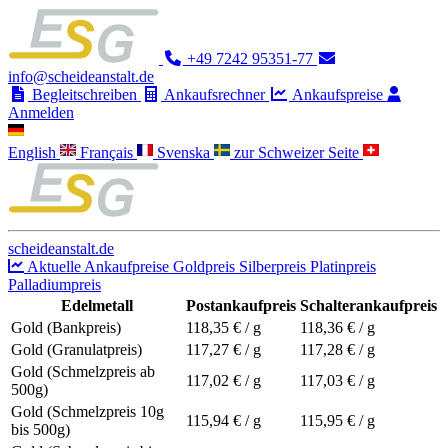
+49 7242 95351-77
info@scheideanstalt.de
Begleitschreiben
Ankaufsrechner
Ankaufspreise
Anmelden
English
Français
Svenska
zur Schweizer Seite
scheideanstalt.de
Aktuelle Ankaufpreise
Goldpreis
Silberpreis
Platinpreis
Palladiumpreis
Edelmetall
Postankaufpreis
Schalterankaufpreis
Gold (Bankpreis)
118,35
€ / g
118,36
€ / g
Gold (Granulatpreis)
117,27
€ / g
117,28
€ / g
Gold (Schmelzpreis ab
117,02
€ / g
117,03
€ / g
500g)
Gold (Schmelzpreis 10g
115,94
€ / g
115,95
€ / g
bis 500g)