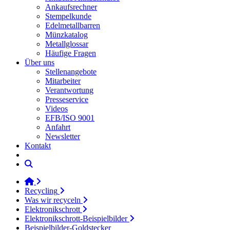
Ankaufsrechner
Stempelkunde
Edelmetallbarren
Münzkatalog
Metallglossar
Häufige Fragen
Über uns
Stellenangebote
Mitarbeiter
Verantwortung
Presseservice
Videos
EFB/ISO 9001
Anfahrt
Newsletter
Kontakt
Recycling
Was wir recyceln
Elektronikschrott
Elektronikschrott-Beispielbilder
Beispielbilder-Goldstecker