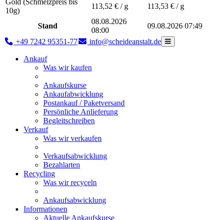
Gold (Schmelzpreis bis
113,52
€ / g
113,53
€ / g
10g)
08.08.2026
Stand
09.08.2026 07:49
08:00
+49 7242 95351-77
info@scheideanstalt.de
Ankauf
Was wir kaufen
Ankaufskurse
Ankaufabwicklung
Postankauf / Paketversand
Persönliche Anlieferung
Begleitschreiben
Verkauf
Was wir verkaufen
Verkaufsabwicklung
Bezahlarten
Recycling
Was wir recyceln
Ankaufsabwicklung
Informationen
Aktuelle Ankaufskurse