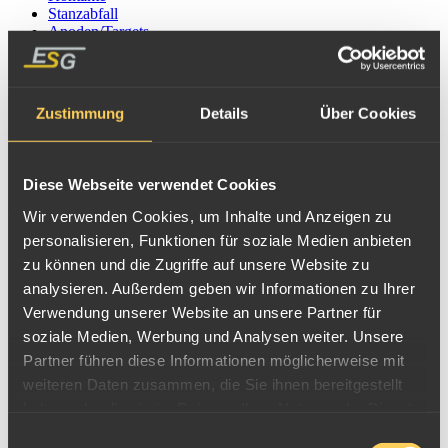
Stanzabfall
Anoden/Targets
Au, Ag, Pd, Pt
Dentalscheidgut
Gekrätz
Bäder/Harze
Zustimmung
Details
Über Cookies
Galvanikabfall
Katalysatoren
Brennstoffzellen
Sondermetalle
Diese Webseite verwendet Cookies
Goldstecker
Wir verwenden Cookies, um Inhalte und Anzeigen zu
personalisieren, Funktionen für soziale Medien anbieten
Beispielbilder
zu können und die Zugriffe auf unsere Website zu
analysieren. Außerdem geben wir Informationen zu Ihrer
Verwendung unserer Website an unsere Partner für
soziale Medien, Werbung und Analysen weiter. Unsere
Partner führen diese Informationen möglicherweise mit
weiteren Daten zusammen, die Sie ihnen bereitgestellt
haben oder die sie im Rahmen Ihrer Nutzung der Dienste
gesammelt haben.
Einwilligungsauswahl