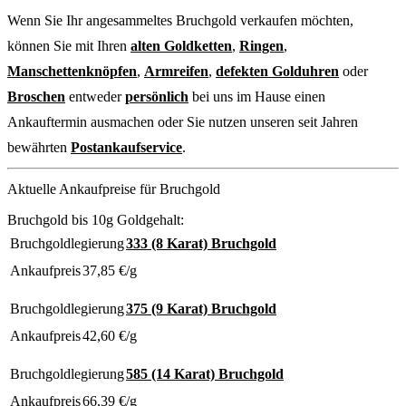
Wenn Sie Ihr angesammeltes Bruchgold verkaufen möchten,
können Sie mit Ihren
alten Goldketten
,
Ringen
,
Manschettenknöpfen
,
Armreifen
,
defekten Golduhren
oder
Broschen
entweder
persönlich
bei uns im Hause einen
Ankauftermin ausmachen oder Sie nutzen unseren seit Jahren
bewährten
Postankaufservice
.
Aktuelle Ankaufpreise für Bruchgold
Bruchgold bis 10g Goldgehalt:
Bruchgoldlegierung
333 (8 Karat) Bruchgold
Ankaufpreis
37,85
€/g
Bruchgoldlegierung
375 (9 Karat) Bruchgold
Ankaufpreis
42,60
€/g
Bruchgoldlegierung
585 (14 Karat) Bruchgold
Ankaufpreis
66,39
€/g