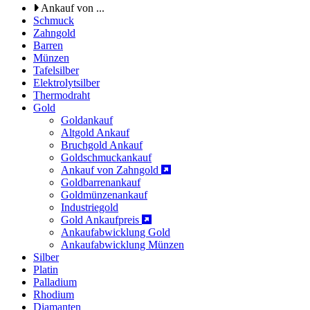
Ankauf von ...
Schmuck
Zahngold
Barren
Münzen
Tafelsilber
Elektrolytsilber
Thermodraht
Gold
Goldankauf
Altgold Ankauf
Bruchgold Ankauf
Goldschmuckankauf
Ankauf von Zahngold
Goldbarrenankauf
Goldmünzenankauf
Industriegold
Gold Ankaufpreis
Ankaufabwicklung Gold
Ankaufabwicklung Münzen
Silber
Platin
Palladium
Rhodium
Diamanten