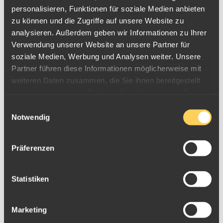
personalisieren, Funktionen für soziale Medien anbieten
Bruchgoldlegierung
333 (8 Karat) Bruchgold
zu können und die Zugriffe auf unsere Website zu
Ankaufpreis
38,65
€/g
analysieren. Außerdem geben wir Informationen zu Ihrer
Verwendung unserer Website an unsere Partner für
Bruchgoldlegierung
375 (9 Karat) Bruchgold
soziale Medien, Werbung und Analysen weiter. Unsere
Ankaufpreis
43,51
€/g
Partner führen diese Informationen möglicherweise mit
weiteren Daten zusammen, die Sie ihnen bereitgestellt
Bruchgoldlegierung
585 (14 Karat) Bruchgold
haben oder die sie im Rahmen Ihrer Nutzung der Dienste
Ankaufpreis
67,80
€/g
gesammelt haben.
Einwilligungsauswahl
Bruchgoldlegierung
750 (18 Karat) Bruchgold
Notwendig
Ankaufpreis
86,88
€/g
Präferenzen
Bruchgoldlegierung
900er Bruchgold
Ankaufpreis
104,09
€/g
Statistiken
Bruchgoldlegierung
916 (22 Karat) Bruchgold
Ankaufpreis
105,94
€/g
Marketing