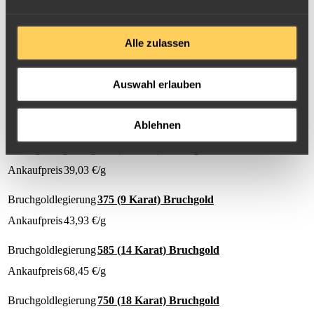
Bruchgoldlegierung
Dies entspricht einem Preis pro g Goldgehalt von:
Alle zulassen
Bruchgoldlegierung
999,9 Schmelzgold
Ankaufpreis
115,65
€/g
Auswahl erlauben
Bruchgoldlegierung
Bruchgold verkaufen
Ablehnen
Bruchgold ab 500g Goldgehalt:
Bruchgoldlegierung
333 (8 Karat) Bruchgold
Ankaufpreis
39,03
€/g
Bruchgoldlegierung
375 (9 Karat) Bruchgold
Ankaufpreis
43,93
€/g
Bruchgoldlegierung
585 (14 Karat) Bruchgold
Ankaufpreis
68,45
€/g
Bruchgoldlegierung
750 (18 Karat) Bruchgold