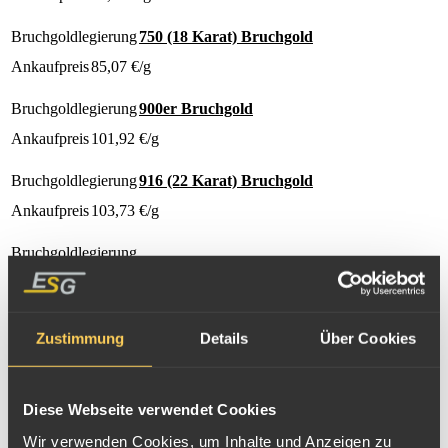
Bruchgoldlegierung
750 (18 Karat) Bruchgold
Ankaufpreis
85,07
€/g
Bruchgoldlegierung
900er Bruchgold
Ankaufpreis
101,92
€/g
Bruchgoldlegierung
916 (22 Karat) Bruchgold
Ankaufpreis
103,73
€/g
Bruchgoldlegierung
Dies entspricht einem Preis pro g Goldgehalt von:
Bruchgoldlegierung
999,9 Schmelzgold
Zustimmung
Details
Über Cookies
Ankaufpreis
113,25
€/g
Bruchgoldlegierung
Bruchgold verkaufen
Diese Webseite verwendet Cookies
Bruchgold 10g bis 500g Goldgehalt:
Wir verwenden Cookies, um Inhalte und Anzeigen zu