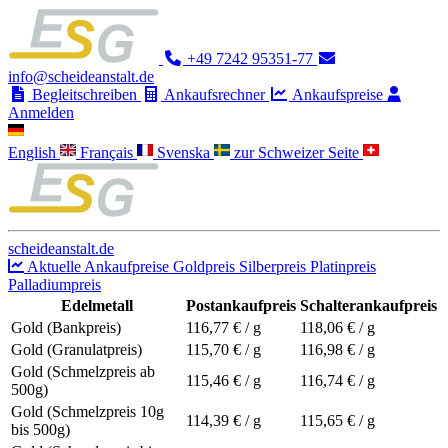
+49 7242 95351-77
info@scheideanstalt.de
Begleitschreiben
Ankaufsrechner
Ankaufspreise
Anmelden
English
Français
Svenska
zur Schweizer Seite
scheideanstalt.de
Aktuelle Ankaufpreise
Goldpreis
Silberpreis
Platinpreis
Palladiumpreis
Edelmetall
Postankaufpreis
Schalterankaufpreis
Gold (Bankpreis)
116,77
€ / g
118,06
€ / g
Gold (Granulatpreis)
115,70
€ / g
116,98
€ / g
Gold (Schmelzpreis ab
115,46
€ / g
116,74
€ / g
500g)
Gold (Schmelzpreis 10g
114,39
€ / g
115,65
€ / g
bis 500g)