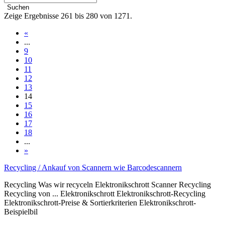
Suchen
Zeige Ergebnisse 261 bis 280 von 1271.
«
...
9
10
11
12
13
14
15
16
17
18
...
»
Recycling / Ankauf von Scannern wie Barcodescannern
Recycling Was wir recyceln Elektronikschrott Scanner Recycling
Recycling von ... Elektronikschrott Elektronikschrott-Recycling
Elektronikschrott-Preise & Sortierkriterien Elektronikschrott-
Beispielbil