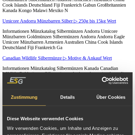
Cook Islands Deutschland Fiji Frankreich Gabun Großbritannien
Kanada Kongo Malawi Mexiko N
Umicore Andorra Münzbarren Silber ▷ 250g bis 15kg Wert
Informationen Münzkatalog Silbermünzen Andorra Umicore
Münzbarren Goldmünzen Silbermünzen Andorra Andorra Eagle
Umicore Münzbarren Armenien Australien China Cook Islands
Deutschland Fiji Frankreich Ga
Canadian Wildlife Silbermünze ▷ Motive & Ankauf Wert
Informationen Münzkatalog Silbermünzen Kanada Canadian
Wildlife Goldmünzen Silbermünzen Andorra Armenien Australien
China Cook Islands Deutschland Fiji Frankreich Gabun
Großbritannien Kanada Maple Lea
Predator Silbermünze Kanada ▷ Motive & Ankauf Wert
Zustimmung
Details
Über Cookies
Informationen Münzkatalog Silbermünzen Kanada Predator Serie
Goldmünzen Silbermünzen Andorra Armenien Australien China
Cook Islands Deutschland Fiji Frankreich Gabun Großbritannien
Diese Webseite verwendet Cookies
Kanada Maple Leaf C
Wir verwenden Cookies, um Inhalte und Anzeigen zu
Platinmünze Koala verkaufen ▷ Preis / Wert im Ankauf