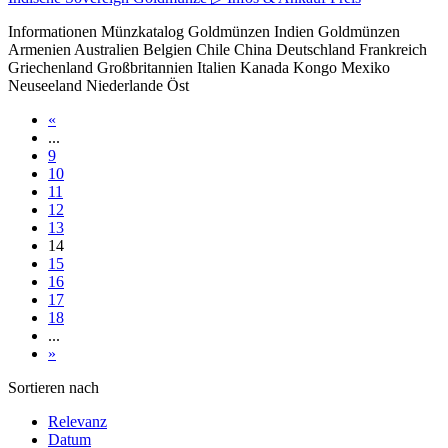
Informationen Münzkatalog Goldmünzen Indien Goldmünzen
Armenien Australien Belgien Chile China Deutschland Frankreich
Griechenland Großbritannien Italien Kanada Kongo Mexiko
Neuseeland Niederlande Öst
«
...
9
10
11
12
13
14
15
16
17
18
...
»
Sortieren nach
Relevanz
Datum