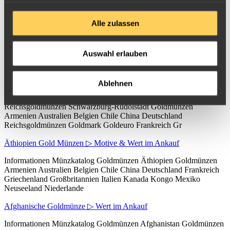
Reichsgoldmünze Schwarzburg Sondershausen 1896
Alle zulassen
Informationen Münzkatalog Goldmünzen Deutschland
Reichsgoldmünzen Schwarzburg-Sondershausen Goldmünzen
Armenien Australien Belgien Chile China Deutschland
Auswahl erlauben
Reichsgoldmünzen Goldmark Goldeuro Frankreich
Reichsgoldmünze Schwarzburg Rudolstadt 1898
Ablehnen
Informationen Münzkatalog Goldmünzen Deutschland
Reichsgoldmünzen Schwarzburg-Rudolstadt Goldmünzen
Armenien Australien Belgien Chile China Deutschland
Reichsgoldmünzen Goldmark Goldeuro Frankreich Gr
Äthiopien Gold Münzen ▷ Motive & Wert im Ankauf
Informationen Münzkatalog Goldmünzen Äthiopien Goldmünzen
Armenien Australien Belgien Chile China Deutschland Frankreich
Griechenland Großbritannien Italien Kanada Kongo Mexiko
Neuseeland Niederlande
Afghanische Goldmünze ▷ Wert im Ankauf
Informationen Münzkatalog Goldmünzen Afghanistan Goldmünzen