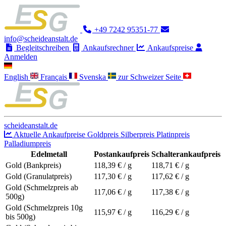
+49 7242 95351-77
info@scheideanstalt.de
Begleitschreiben
Ankaufsrechner
Ankaufspreise
Anmelden
English
Français
Svenska
zur Schweizer Seite
scheideanstalt.de
Aktuelle Ankaufpreise
Goldpreis
Silberpreis
Platinpreis
Palladiumpreis
Edelmetall
Postankaufpreis
Schalterankaufpreis
Gold (Bankpreis)
118,39
€ / g
118,71
€ / g
Gold (Granulatpreis)
117,30
€ / g
117,62
€ / g
Gold (Schmelzpreis ab
117,06
€ / g
117,38
€ / g
500g)
Gold (Schmelzpreis 10g
115,97
€ / g
116,29
€ / g
bis 500g)