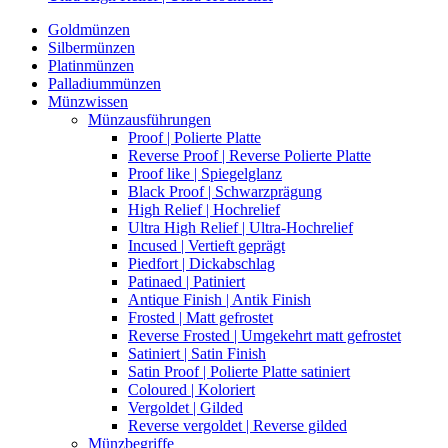
Goldmünzen
Silbermünzen
Platinmünzen
Palladiummünzen
Münzwissen
Münzausführungen
Proof | Polierte Platte
Reverse Proof | Reverse Polierte Platte
Proof like | Spiegelglanz
Black Proof | Schwarzprägung
High Relief | Hochrelief
Ultra High Relief | Ultra-Hochrelief
Incused | Vertieft geprägt
Piedfort | Dickabschlag
Patinaed | Patiniert
Antique Finish | Antik Finish
Frosted | Matt gefrostet
Reverse Frosted | Umgekehrt matt gefrostet
Satiniert | Satin Finish
Satin Proof | Polierte Platte satiniert
Coloured | Koloriert
Vergoldet | Gilded
Reverse vergoldet | Reverse gilded
Münzbegriffe