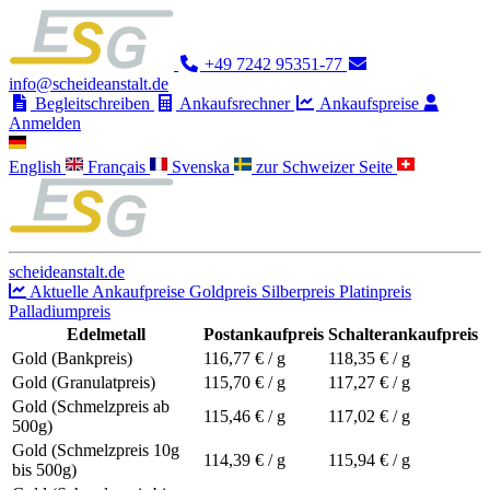
+49 7242 95351-77
info@scheideanstalt.de
Begleitschreiben
Ankaufsrechner
Ankaufspreise
Anmelden
English
Français
Svenska
zur Schweizer Seite
scheideanstalt.de
Aktuelle Ankaufpreise
Goldpreis
Silberpreis
Platinpreis
Palladiumpreis
Edelmetall
Postankaufpreis
Schalterankaufpreis
Gold (Bankpreis)
116,77
€ / g
118,35
€ / g
Gold (Granulatpreis)
115,70
€ / g
117,27
€ / g
Gold (Schmelzpreis ab
115,46
€ / g
117,02
€ / g
500g)
Gold (Schmelzpreis 10g
114,39
€ / g
115,94
€ / g
bis 500g)