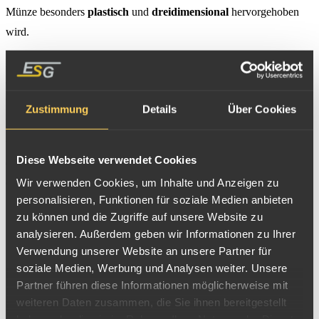
Münze besonders
plastisch
und
dreidimensional
hervorgehoben
wird.
Im Unterschied zum
High Relief (HR)
wird die dreidimensionale
Gestaltung bei UHR-Münzen
nochmals verstärkt
– daher auch die
Vorsilbe „ultra“ (vom Lateinischen für „jenseits“ oder „darüber
Zustimmung
Details
Über Cookies
hinaus“). Der dreidimensionale Effekt wirkt somit noch intensiver
und liefert noch eindrucksvollere Münzdesigns, die fast selbst wie
Diese Webseite verwendet Cookies
ein Stempel wirken, derart stark scheint einem die Person, das Tier
Wir verwenden Cookies, um Inhalte und Anzeigen zu
oder Vergleichbares aus der Münzebene entgegen zu kommen.
personalisieren, Funktionen für soziale Medien anbieten
zu können und die Zugriffe auf unsere Website zu
analysieren. Außerdem geben wir Informationen zu Ihrer
Verwendung unserer Website an unsere Partner für
soziale Medien, Werbung und Analysen weiter. Unsere
Partner führen diese Informationen möglicherweise mit
weiteren Daten zusammen, die Sie ihnen bereitgestellt
haben oder die sie im Rahmen Ihrer Nutzung der Dienste