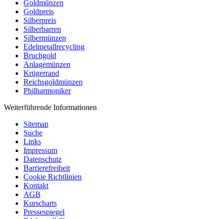
Goldmünzen
Goldpreis
Silberpreis
Silberbarren
Silbermünzen
Edelmetallrecycling
Bruchgold
Anlagemünzen
Krügerrand
Reichsgoldmünzen
Philharmoniker
Weiterführende Informationen
Sitemap
Suche
Links
Impressum
Datenschutz
Barrierefreiheit
Cookie Richtlinien
Kontakt
AGB
Kurscharts
Pressespiegel