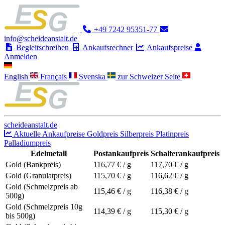
+49 7242 95351-77
info@scheideanstalt.de
Begleitschreiben
Ankaufsrechner
Ankaufspreise
Anmelden
English
Français
Svenska
zur Schweizer Seite
scheideanstalt.de
Aktuelle Ankaufpreise
Goldpreis
Silberpreis
Platinpreis
Palladiumpreis
Edelmetall
Postankaufpreis
Schalterankaufpreis
Gold (Bankpreis)
116,77
€ / g
117,70
€ / g
Gold (Granulatpreis)
115,70
€ / g
116,62
€ / g
Gold (Schmelzpreis ab
115,46
€ / g
116,38
€ / g
500g)
Gold (Schmelzpreis 10g
114,39
€ / g
115,30
€ / g
bis 500g)