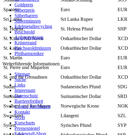
Goldpreis
Spanien
Euro
EUR
Silberpreis
Silberbarren
Sri Lanka
Sri Lanka Rupee
LKR
Silbermünzen
Edelmetallrecycling
St. Helena
St. Helena Pfund
SHP
Bruchgold
Anlagemünzen
St. Kitta UND Nevis
Ostkaribischer Dollar
XCD
Krügerrand
St. Lucia
Reichsgoldmünzen
Ostkaribischer Dollar
XCD
Philharmoniker
St. Martin
Euro
EUR
Weiterführende Informationen
St. Pierre und Miquelon
Euro
EUR
Sitemap
St. und die Grenadinen
Ostkaribischer Dollar
XCD
Suche
Links
Sudan
Sudanesisches Pfund
SDG
Impressum
Datenschutz
Suriname
Surinamischer Dollar
SRD
Barrierefreiheit
Svalbard und Jan Mayen
Norwegische Krone
NOK
Cookie Richtlinien
Kontakt
Swasiland
Lilangeni
SZL
AGB
Kurscharts
Syrien
Syrisches Pfund
SYP
Pressespiegel
Edelmetall-Shop
Süd Sudan
Südsudanesisches Pfund
SSP