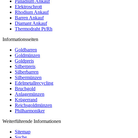
Palladium Ankauf
Elektroschrott
Rhodium Ankauf
Barren Ankauf
Diamant Ankauf
Thermodraht Pt/Rh
Informationsseiten
Goldbarren
Goldmünzen
Goldpreis
Silberpreis
Silberbarren
Silbermünzen
Edelmetallrecycling
Bruchgold
Anlagemünzen
Krügerrand
Reichsgoldmünzen
Philharmoniker
Weiterführende Informationen
Sitemap
Suche