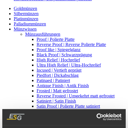
Goldmünzen
Silbermünzen
Platinmünzen
Palladiummünzen
Münzwissen
Münzausführungen
Proof | Polierte Platte
Reverse Proof | Reverse Polierte Platte
Proof like | Spiegelglanz
Black Proof | Schwarzprägung
High Relief | Hochrelief
Ultra High Relief | Ultra-Hochrelief
Incused | Vertieft geprägt
Piedfort | Dickabschlag
Patinaed | Patiniert
Antique Finish | Antik Finish
Frosted | Matt gefrostet
Reverse Frosted | Umgekehrt matt gefrostet
Satiniert | Satin Finish
Satin Proof | Polierte Platte satiniert
Coloured | Koloriert
Vergoldet | Gilded
Reverse vergoldet | Reverse gilded
Münzbegriffe