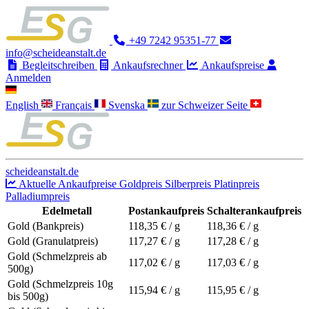
+49 7242 95351-77
info@scheideanstalt.de
Begleitschreiben
Ankaufsrechner
Ankaufspreise
Anmelden
English
Français
Svenska
zur Schweizer Seite
scheideanstalt.de
Aktuelle Ankaufpreise
Goldpreis
Silberpreis
Platinpreis
Palladiumpreis
Edelmetall
Postankaufpreis
Schalterankaufpreis
Gold (Bankpreis)
118,35
€ / g
118,36
€ / g
Gold (Granulatpreis)
117,27
€ / g
117,28
€ / g
Gold (Schmelzpreis ab
117,02
€ / g
117,03
€ / g
500g)
Gold (Schmelzpreis 10g
115,94
€ / g
115,95
€ / g
bis 500g)