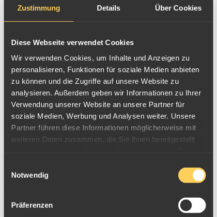
Sicherheitsmerkmale
Zustimmung
Details
Über Cookies
Währungscodes
Staatliche Prägestätten in Deutschland
Schriften auf Münzen
Münzränder
Diese Webseite verwendet Cookies
Kehrprägung vs. Wendeprägung
Wir verwenden Cookies, um Inhalte und Anzeigen zu
Anlagemünzen vs. Sammlermünzen
Bestandteile von Münzen
personalisieren, Funktionen für soziale Medien anbieten
LMU – Lateinische Münzunion
zu können und die Zugriffe auf unsere Website zu
Tiermotive auf Münzen
analysieren. Außerdem geben wir Informationen zu Ihrer
Aufbewahrung von Münzen
Beschädigungen bei Münzen
Verwendung unserer Website an unsere Partner für
Münzportraits von Elizabeth II und Charles III
soziale Medien, Werbung und Analysen weiter. Unsere
Münzen als Geschenk
Partner führen diese Informationen möglicherweise mit
Münzen An- und Verkauf
Münz-Ankauf
weiteren Daten zusammen, die Sie ihnen bereitgestellt
Edelmetall-Shop
haben oder die sie im Rahmen Ihrer Nutzung der Dienste
gesammelt haben.
Reverse Frosted | Umgekehrt matt gefrostet
Einwilligungsauswahl
Wie der Name bereits andeutet, handelt es sich bei
Reverse Frosted
Notwendig
Münzen
um eine Form der
matt gefrosteten Münzen
("Frosted")
, nur umgekehrt (so die Übersetzung des englischen
Präferenzen
"reverse").