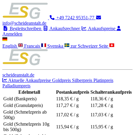
+49 7242 95351-77
info@scheideanstalt.de
Begleitschreiben
Ankaufsrechner
Ankaufspreise
Anmelden
English
Français
Svenska
zur Schweizer Seite
scheideanstalt.de
Aktuelle Ankaufpreise
Goldpreis
Silberpreis
Platinpreis
Palladiumpreis
Edelmetall
Postankaufpreis
Schalterankaufpreis
Gold (Bankpreis)
118,35
€ / g
118,36
€ / g
Gold (Granulatpreis)
117,27
€ / g
117,28
€ / g
Gold (Schmelzpreis ab
117,02
€ / g
117,03
€ / g
500g)
Gold (Schmelzpreis 10g
115,94
€ / g
115,95
€ / g
bis 500g)