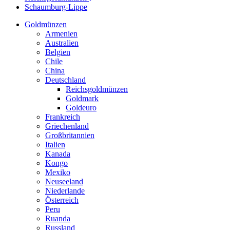
Schaumburg-Lippe
Goldmünzen
Armenien
Australien
Belgien
Chile
China
Deutschland
Reichsgoldmünzen
Goldmark
Goldeuro
Frankreich
Griechenland
Großbritannien
Italien
Kanada
Kongo
Mexiko
Neuseeland
Niederlande
Österreich
Peru
Ruanda
Russland