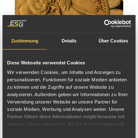
Reichsgoldmünzen Schaumburg-Lippe
Kaiserreich Goldmünzen Maße & Gewichte
20 Mark
Zustimmung
Details
Über Cookies
Gewicht
7,96g
Legierung
900
Diese Webseite verwendet Cookies
Feingehalt
7,16g Au
Wir verwenden Cookies, um Inhalte und Anzeigen zu
Größe
22,5mm
personalisieren, Funktionen für soziale Medien anbieten
Dicke
1,4mm
zu können und die Zugriffe auf unsere Website zu
analysieren. Außerdem geben wir Informationen zu Ihrer
Verwendung unserer Website an unsere Partner für
Zurück zu: Goldmünzen Sachsen Weimar-Eisenach
soziale Medien, Werbung und Analysen weiter. Unsere
Partner führen diese Informationen möglicherweise mit
Weiter zu: Goldmünzen Schwarzburg-Rodolstadt
weiteren Daten zusammen, die Sie ihnen bereitgestellt
haben oder die sie im Rahmen Ihrer Nutzung der Dienste
Deutsche Reichsgoldmünzen