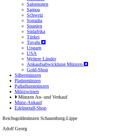
Salomonen
Samoa
Schweiz
Somalia
Spanien
Südafrika
Türkei
Tuvalu
Ungarn
USA
Weitere Länder
Ankaufsabwicklung Münzen
Gold-Shop
Silbermünzen
Platinmünzen
Palladiummünzen
Münzwissen
Münzen An- und Verkauf
Münz-Ankauf
Edelmetall-Shop
Reichsgoldmünzen Schaumburg-Lippe
Adolf Georg