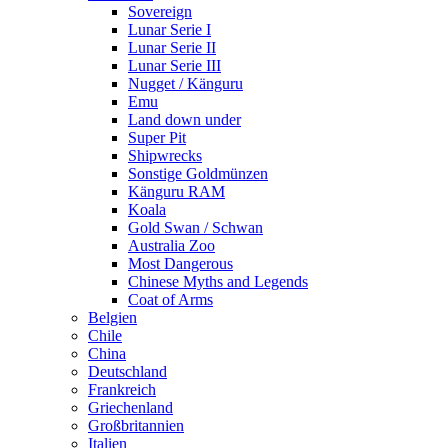
Sovereign
Lunar Serie I
Lunar Serie II
Lunar Serie III
Nugget / Känguru
Emu
Land down under
Super Pit
Shipwrecks
Sonstige Goldmünzen
Känguru RAM
Koala
Gold Swan / Schwan
Australia Zoo
Most Dangerous
Chinese Myths and Legends
Coat of Arms
Belgien
Chile
China
Deutschland
Frankreich
Griechenland
Großbritannien
Italien