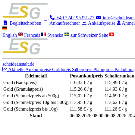
+49 7242 95351-77
info@scheideanst
Begleitschreiben
Ankaufsrechner
Ankaufspreise
Anmel
English
Français
Svenska
zur Schweizer Seite
scheideanstalt.de
Aktuelle Ankaufpreise
Goldpreis
Silberpreis
Platinpreis
Palladiump
Edelmetall
Postankaufpreis
Schalterankauf
Gold (Bankpreis)
116,32
€ / g
115,99
€ / g
Gold (Granulatpreis)
115,26
€ / g
114,93
€ / g
Gold (Schmelzpreis ab 500g)
115,02
€ / g
114,69
€ / g
Gold (Schmelzpreis 10g bis 500g)
113,95
€ / g
113,62
€ / g
Gold (Schmelzpreis bis 10g)
111,58
€ / g
111,26
€ / g
Stand
06.08.2026 08:00
06.08.2026 20: