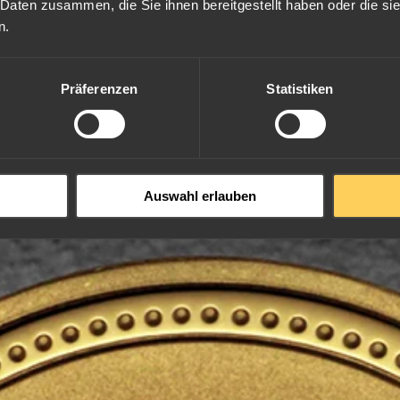
 Daten zusammen, die Sie ihnen bereitgestellt haben oder die s
n.
Präferenzen
Statistiken
ar I Serie aus dem Jahr 1998.
gt das
Jahr des Tigers 1998
und somit auch die dritte Goldmünzenausg
hre des Tigers.
Auswahl erlauben