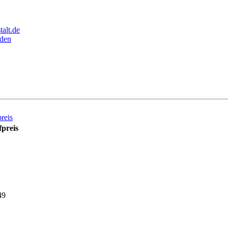
alt.de
den
reis
preis
49