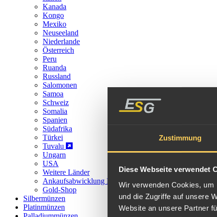
Kanada
Kongo
Mexiko
Neuseeland
Niederlande
Österreich
Peru
Ruanda
Russland
Salomonen
Samoa
Schweiz
Somalia
Spanien
Südafrika
Türkei
Zustimmung
Tuvalu
Ungarn
USA
Diese Webseite verwendet 
Weitere Länder
Ankaufsabwicklung Münzen
Wir verwenden Cookies, um I
Gold-Shop
und die Zugriffe auf unsere 
Silbermünzen
Platinmünzen
Website an unsere Partner fü
Palladiummünzen