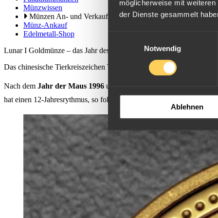
möglicherweise mit weiteren
Münzwissen
der Dienste gesammelt habe
Münzen An- und Verkauf
Münz-Ankauf
Edelmetall-Shop
Einwilligungsauswahl
Notwendig
Lunar I Goldmünze – das Jahr des Tigers 1998
Das chinesische Tierkreiszeichen Tiger ziert die Goldmünzen der Lun
Nach dem
Jahr der Maus 1996
und dem
Jahr des Ochsen 1997
fol
hat einen 12-Jahresrythmus, so folgen ebenfalls 2010 und 2022 als Ja
Ablehnen