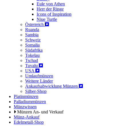
Eule von Athen
Herr der Ringe
Icons of Inspiration
Niue Turtle
Österreich
Ruanda
Sambia
Schweiz
Somalia
Südafrika
Tokelau
Tschad
Tuvalu
USA
Umlaufmünzen
Weitere Länder
Ankaufsabwicklung Münzen
Silber-Shop
Platinmünzen
Palladiummünzen
Münzwissen
Münzen An- und Verkauf
Münz-Ankauf
Edelmetall-Shop