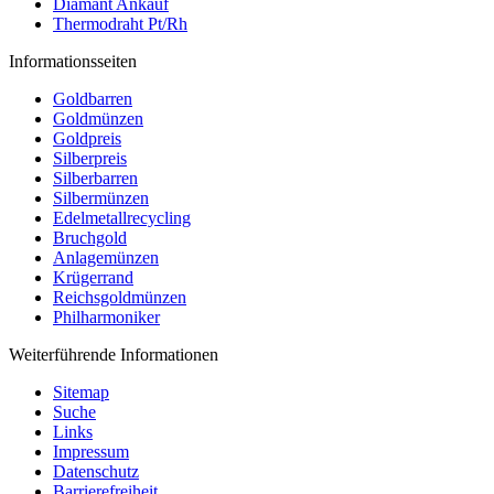
Diamant Ankauf
Thermodraht Pt/Rh
Informationsseiten
Goldbarren
Goldmünzen
Goldpreis
Silberpreis
Silberbarren
Silbermünzen
Edelmetallrecycling
Bruchgold
Anlagemünzen
Krügerrand
Reichsgoldmünzen
Philharmoniker
Weiterführende Informationen
Sitemap
Suche
Links
Impressum
Datenschutz
Barrierefreiheit