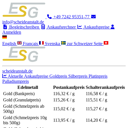
+49 7242 95351-77
info@scheideanstalt.de
Begleitschreiben
Ankaufsrechner
Ankaufspreise
Anmelden
English
Français
Svenska
zur Schweizer Seite
scheideanstalt.de
Aktuelle Ankaufpreise
Goldpreis
Silberpreis
Platinpreis
Palladiumpreis
Edelmetall
Postankaufpreis
Schalterankaufpreis
Gold (Bankpreis)
116,32
€ / g
116,58
€ / g
Gold (Granulatpreis)
115,26
€ / g
115,51
€ / g
Gold (Schmelzpreis ab
115,02
€ / g
115,27
€ / g
500g)
Gold (Schmelzpreis 10g
113,95
€ / g
114,20
€ / g
bis 500g)