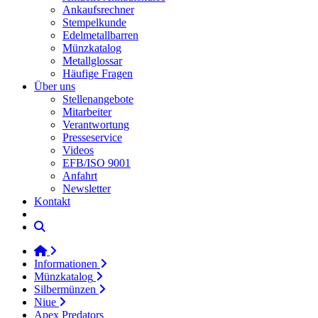
Ankaufsrechner
Stempelkunde
Edelmetallbarren
Münzkatalog
Metallglossar
Häufige Fragen
Über uns
Stellenangebote
Mitarbeiter
Verantwortung
Presseservice
Videos
EFB/ISO 9001
Anfahrt
Newsletter
Kontakt
Informationen
Münzkatalog
Silbermünzen
Niue
Apex Predators