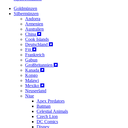
Goldmünzen
Silbermünzen
Andorra
Armenien
Australien
China
Cook Islands
Deutschland
Fiji
Frankreich
Gabun
Großbritannien
Kanada
Kongo
Malawi
Mexiko
Neuseeland
Niue
Apex Predators
Batman
Celestial Animals
Czech Lion
DC Comics
Disney