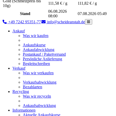
Gold (Schmelzpreis bis
111,58
€ / g
111,82
€ / g
10g)
06.08.2026
Stand
07.08.2026 05:49
08:00
+49 7242 95351-77
info@scheideanstalt.de
Ankauf
Was wir kaufen
Ankaufskurse
Ankaufabwicklung
Postankauf / Paketversand
Persönliche Anlieferung
Begleitschreiben
Verkauf
Was wir verkaufen
Verkaufsabwicklung
Bezahlarten
Recycling
Was wir recyceln
Ankaufsabwicklung
Informationen
Aktuelle Ankaufskurse