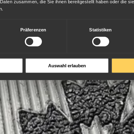
7,77 g
27,0 mm x 
 Daten zusammen, die Sie ihnen bereitgestellt haben oder die s
3,11 g
20,0 mm x 
n.
1,55 g
16,0 mm x 
Präferenzen
Statistiken
Auswahl erlauben