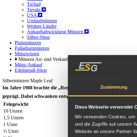
Tschad
Tuvalu
USA
Umlaufmünzen
Weitere Länder
Ankaufsabwicklung Münzen
Silber-Shop
Platinmünzen
Palladiummünzen
Münzwissen
Münzen An- und Verkauf
Münz-Ankauf
Edelmetall-Shop
Silbermünzen Maple Leaf
Zustimmung
Im Jahre 1988 brachte die „Royal Canadian Mint“ in Erstauflage
geprägt. Dabei schwanken entsprechend der Marktnachfrage die
Feingewicht
Nominal
Diese Webseite verwendet 
10 Unzen
50 Ca$
Wir verwenden Cookies, um I
1,5 Unzen
8 Ca$
und die Zugriffe auf unsere 
1 Unze
5 Ca$
½ Unze
4 Ca$
Website an unsere Partner fü