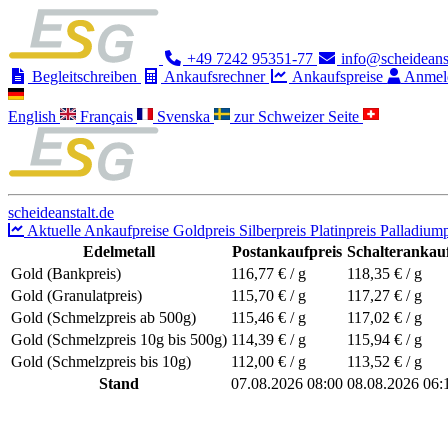
+49 7242 95351-77
info@scheideanst
Begleitschreiben
Ankaufsrechner
Ankaufspreise
Anmel
English
Français
Svenska
zur Schweizer Seite
scheideanstalt.de
Aktuelle Ankaufpreise
Goldpreis
Silberpreis
Platinpreis
Palladiump
Edelmetall
Postankaufpreis
Schalterankauf
Gold (Bankpreis)
116,77
€ / g
118,35
€ / g
Gold (Granulatpreis)
115,70
€ / g
117,27
€ / g
Gold (Schmelzpreis ab 500g)
115,46
€ / g
117,02
€ / g
Gold (Schmelzpreis 10g bis 500g)
114,39
€ / g
115,94
€ / g
Gold (Schmelzpreis bis 10g)
112,00
€ / g
113,52
€ / g
Stand
07.08.2026 08:00
08.08.2026 06: