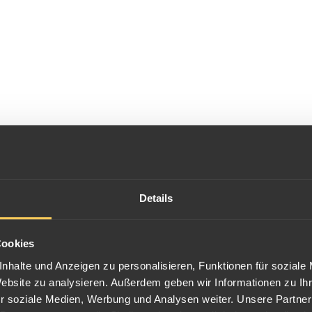
Details
 die Maple Leaf 1 Unzen Silbermünze in einer Auflage von 1,1 Mi
 Mengen zwischen 300.000 und 3,3 Millionen Stück.
Gewicht
Maße
Cookies
311,03 g
65,0 mm x 
nhalte und Anzeigen zu personalisieren, Funktionen für soziale
46,65 g
38,0 mm x 
Website zu analysieren. Außerdem geben wir Informationen zu I
31,10 g
38,0 mm x 
15,55 g
34,0 mm x 
r soziale Medien, Werbung und Analysen weiter. Unsere Partner