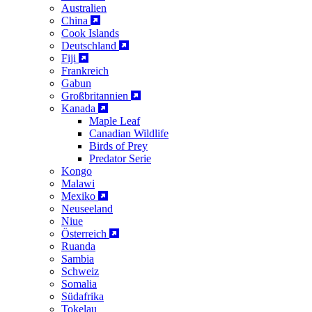
Australien
China
Cook Islands
Deutschland
Fiji
Frankreich
Gabun
Großbritannien
Kanada
Maple Leaf
Canadian Wildlife
Birds of Prey
Predator Serie
Kongo
Malawi
Mexiko
Neuseeland
Niue
Österreich
Ruanda
Sambia
Schweiz
Somalia
Südafrika
Tokelau