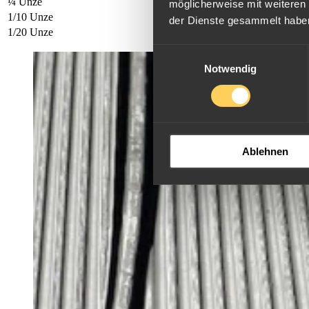
¼ Unze
3 Ca$
möglicherweise mit weiteren
1/10 Unze
2 Ca$
der Dienste gesammelt habe
1/20 Unze
1 Ca$
Einwilligungsauswahl
Notwendig
Ablehnen