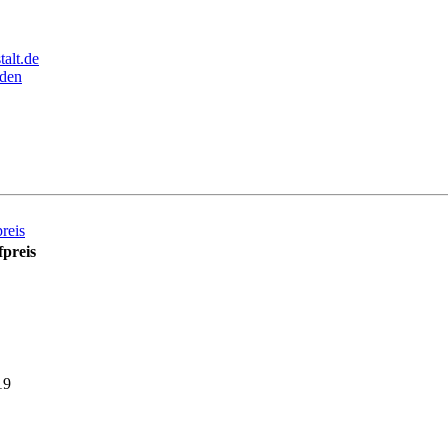
alt.de
den
reis
preis
19