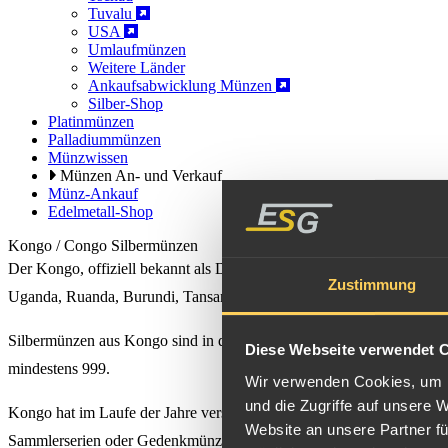
Tuvalu
USA
Umlaufmünzen
Weitere Länder
Ankaufsabwicklung Münzen
Silber-Shop
Platinmünzen
Palladiummünzen
Münzwissen
Münzen An- und Verkauf
Münz-Ankauf
Edelmetall-Shop
Kongo / Congo Silbermünzen
Der Kongo, offiziell bekannt als Demokratische Republik Kongo, ist 
Zustimmung
Uganda, Ruanda, Burundi, Tansania und Sambia. Mit einer Fläche von
Silbermünzen aus Kongo sind in der Regel Agenturausgaben unter Li
Diese Webseite verwendet 
mindestens 999.
Wir verwenden Cookies, um I
und die Zugriffe auf unsere 
Kongo hat im Laufe der Jahre verschiedene Silbermünzen ausgegeben
Website an unsere Partner fü
Sammlerserien oder Gedenkmünzen.