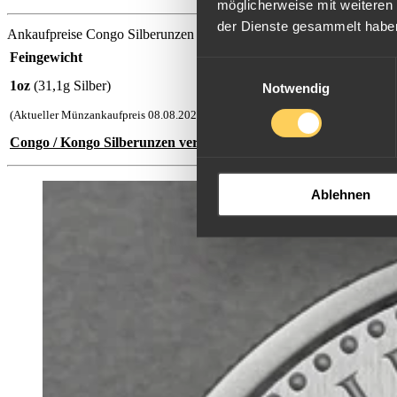
möglicherweise mit weiteren
der Dienste gesammelt habe
Ankaufpreise Congo Silberunzen
Feingewicht
Einwilligungsauswahl
1oz
(31,1g Silber)
Notwendig
(Aktueller Münzankaufpreis
08.08.2026
pro Stück in handelsfähigem Zustand)
Congo / Kongo Silberunzen verkaufen
Ablehnen