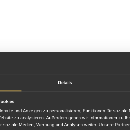
ein Land in Zentralafrika und grenzt an neun andere Länder, darunter 
Details
 etwa 2,3 Millionen Quadratkilometern ist es das zweitgrößte Land Af
zenz des Ausgabelandes der Demokratische Republik Kongo geprägt, m
Cookies
nhalte und Anzeigen zu personalisieren, Funktionen für soziale
Website zu analysieren. Außerdem geben wir Informationen zu I
, die oft Sammler und Investoren ansprechen. Diese Münzen können ve
r soziale Medien, Werbung und Analysen weiter. Unsere Partner