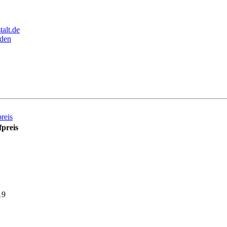
alt.de
den
reis
preis
19