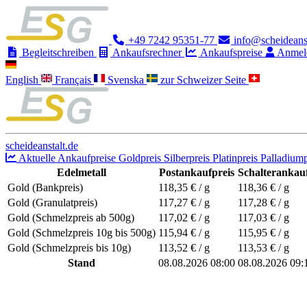
+49 7242 95351-77
info@scheideanst
Begleitschreiben
Ankaufsrechner
Ankaufspreise
Anmel
English
Français
Svenska
zur Schweizer Seite
scheideanstalt.de
Aktuelle Ankaufpreise
Goldpreis
Silberpreis
Platinpreis
Palladiump
Edelmetall
Postankaufpreis
Schalterankauf
Gold (Bankpreis)
118,35
€ / g
118,36
€ / g
Gold (Granulatpreis)
117,27
€ / g
117,28
€ / g
Gold (Schmelzpreis ab 500g)
117,02
€ / g
117,03
€ / g
Gold (Schmelzpreis 10g bis 500g)
115,94
€ / g
115,95
€ / g
Gold (Schmelzpreis bis 10g)
113,52
€ / g
113,53
€ / g
Stand
08.08.2026 08:00
08.08.2026 09: