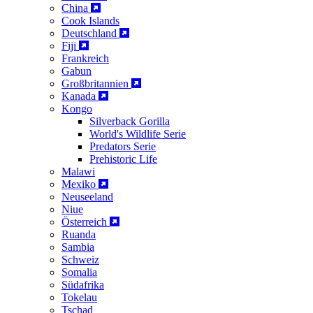
China
Cook Islands
Deutschland
Fiji
Frankreich
Gabun
Großbritannien
Kanada
Kongo
Silverback Gorilla
World's Wildlife Serie
Predators Serie
Prehistoric Life
Malawi
Mexiko
Neuseeland
Niue
Österreich
Ruanda
Sambia
Schweiz
Somalia
Südafrika
Tokelau
Tschad