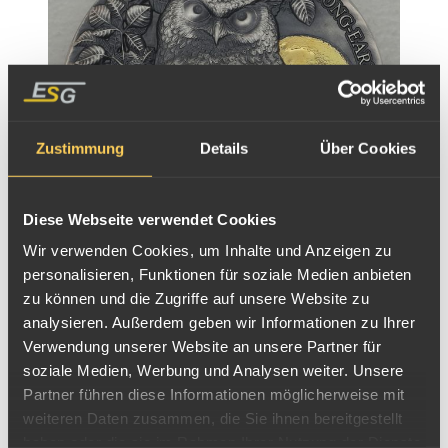
Zustimmung
Details
Über Cookies
Diese Webseite verwendet Cookies
Wir verwenden Cookies, um Inhalte und Anzeigen zu
personalisieren, Funktionen für soziale Medien anbieten
Silbermünze 1/2oz Ghana 2021 2 Cedis "Wildlife in the
zu können und die Zugriffe auf unsere Website zu
Moonlight" - Waldohreule
analysieren. Außerdem geben wir Informationen zu Ihrer
Verwendung unserer Website an unsere Partner für
soziale Medien, Werbung und Analysen weiter. Unsere
Partner führen diese Informationen möglicherweise mit
weiteren Daten zusammen, die Sie ihnen bereitgestellt
haben oder die sie im Rahmen Ihrer Nutzung der Dienste