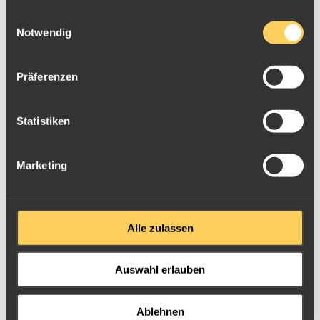
gesammelt haben.
Einwilligungsauswahl
Notwendig
Präferenzen
Statistiken
Marketing
Silbermünze 1/2oz Ghana 2021 2 Cedis "Wildlife in the
Moonlight" - Waschbär
Alle zulassen
Auswahl erlauben
Ablehnen