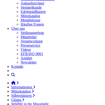
Ankaufsrechner
Stempelkunde
Edelmetallbarren
Münzkatalog
Metallglossar
Häufige Fragen
Über uns
Stellenangebote
Mitarbeiter
Verantwortung
Presseservice
Videos
EFB/ISO 9001
Anfahrt
Newsletter
Kontakt
Informationen
Münzkatalog
Silbermünzen
Ghana
Wildlife in the Moonlight