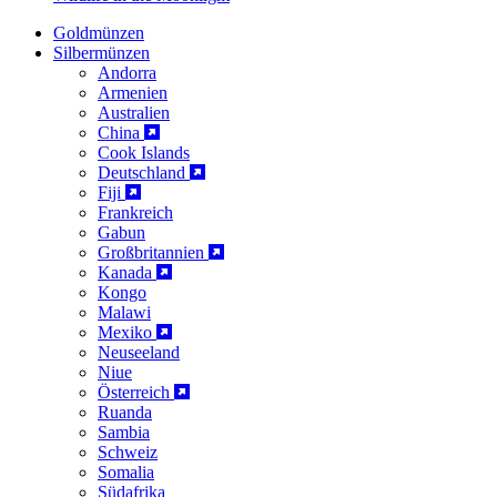
Goldmünzen
Silbermünzen
Andorra
Armenien
Australien
China
Cook Islands
Deutschland
Fiji
Frankreich
Gabun
Großbritannien
Kanada
Kongo
Malawi
Mexiko
Neuseeland
Niue
Österreich
Ruanda
Sambia
Schweiz
Somalia
Südafrika