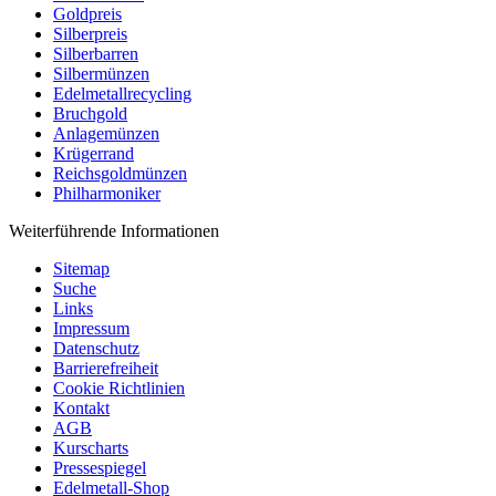
Goldpreis
Silberpreis
Silberbarren
Silbermünzen
Edelmetallrecycling
Bruchgold
Anlagemünzen
Krügerrand
Reichsgoldmünzen
Philharmoniker
Weiterführende Informationen
Sitemap
Suche
Links
Impressum
Datenschutz
Barrierefreiheit
Cookie Richtlinien
Kontakt
AGB
Kurscharts
Pressespiegel
Edelmetall-Shop