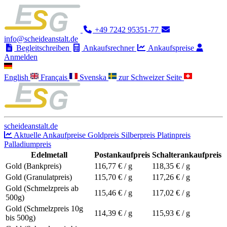
+49 7242 95351-77
info@scheideanstalt.de
Begleitschreiben
Ankaufsrechner
Ankaufspreise
Anmelden
English
Français
Svenska
zur Schweizer Seite
scheideanstalt.de
Aktuelle Ankaufpreise
Goldpreis
Silberpreis
Platinpreis
Palladiumpreis
Edelmetall
Postankaufpreis
Schalterankaufpreis
Gold (Bankpreis)
116,77
€ / g
118,35
€ / g
Gold (Granulatpreis)
115,70
€ / g
117,26
€ / g
Gold (Schmelzpreis ab
115,46
€ / g
117,02
€ / g
500g)
Gold (Schmelzpreis 10g
114,39
€ / g
115,93
€ / g
bis 500g)