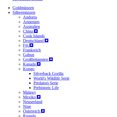
Goldmünzen
Silbermünzen
Andorra
Armenien
Australien
China
Cook Islands
Deutschland
Fiji
Frankreich
Gabun
Großbritannien
Kanada
Kongo
Silverback Gorilla
World's Wildlife Serie
Predators Serie
Prehistoric Life
Malawi
Mexiko
Neuseeland
Niue
Österreich
Ruanda