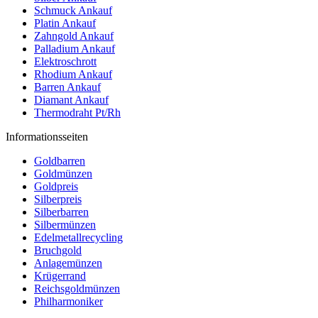
Schmuck Ankauf
Platin Ankauf
Zahngold Ankauf
Palladium Ankauf
Elektroschrott
Rhodium Ankauf
Barren Ankauf
Diamant Ankauf
Thermodraht Pt/Rh
Informationsseiten
Goldbarren
Goldmünzen
Goldpreis
Silberpreis
Silberbarren
Silbermünzen
Edelmetallrecycling
Bruchgold
Anlagemünzen
Krügerrand
Reichsgoldmünzen
Philharmoniker