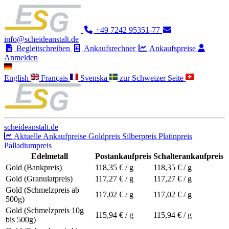
+49 7242 95351-77
info@scheideanstalt.de
Begleitschreiben
Ankaufsrechner
Ankaufspreise
Anmelden
English
Français
Svenska
zur Schweizer Seite
scheideanstalt.de
Aktuelle Ankaufpreise
Goldpreis
Silberpreis
Platinpreis
Palladiumpreis
Edelmetall
Postankaufpreis
Schalterankaufpreis
Gold (Bankpreis)
118,35
€ / g
118,35
€ / g
Gold (Granulatpreis)
117,27
€ / g
117,27
€ / g
Gold (Schmelzpreis ab
117,02
€ / g
117,02
€ / g
500g)
Gold (Schmelzpreis 10g
115,94
€ / g
115,94
€ / g
bis 500g)