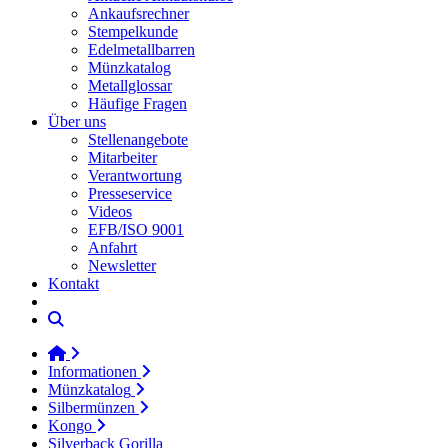
Ankaufsrechner
Stempelkunde
Edelmetallbarren
Münzkatalog
Metallglossar
Häufige Fragen
Über uns
Stellenangebote
Mitarbeiter
Verantwortung
Presseservice
Videos
EFB/ISO 9001
Anfahrt
Newsletter
Kontakt
Informationen
Münzkatalog
Silbermünzen
Kongo
Silverback Gorilla