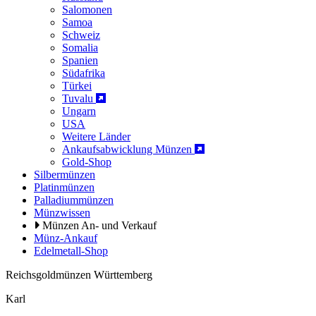
Salomonen
Samoa
Schweiz
Somalia
Spanien
Südafrika
Türkei
Tuvalu
Ungarn
USA
Weitere Länder
Ankaufsabwicklung Münzen
Gold-Shop
Silbermünzen
Platinmünzen
Palladiummünzen
Münzwissen
Münzen An- und Verkauf
Münz-Ankauf
Edelmetall-Shop
Reichsgoldmünzen Württemberg
Karl