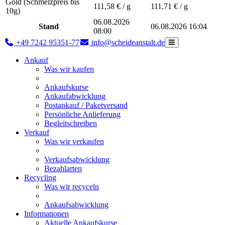
Gold (Schmelzpreis bis
111,58
€ / g
111,71
€ / g
10g)
06.08.2026
Stand
06.08.2026 16:04
08:00
+49 7242 95351-77
info@scheideanstalt.de
Ankauf
Was wir kaufen
Ankaufskurse
Ankaufabwicklung
Postankauf / Paketversand
Persönliche Anlieferung
Begleitschreiben
Verkauf
Was wir verkaufen
Verkaufsabwicklung
Bezahlarten
Recycling
Was wir recyceln
Ankaufsabwicklung
Informationen
Aktuelle Ankaufskurse