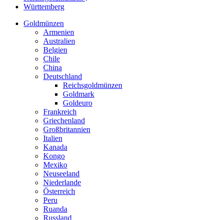
Württemberg
Goldmünzen
Armenien
Australien
Belgien
Chile
China
Deutschland
Reichsgoldmünzen
Goldmark
Goldeuro
Frankreich
Griechenland
Großbritannien
Italien
Kanada
Kongo
Mexiko
Neuseeland
Niederlande
Österreich
Peru
Ruanda
Russland