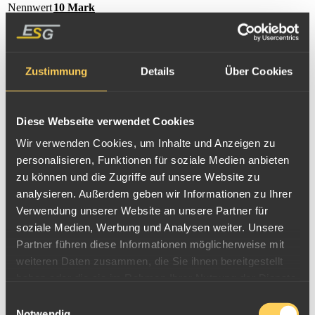
Nennwert
10 Mark
Jahrgang
1901-F
Prägestätte
Stuttgart (F)
Zustimmung
Details
Über Cookies
Jaeger-Nr.
295
Auflage
110.262 (F)
Diese Webseite verwendet Cookies
Nennwert
10 Mark
Jahrgang
1902-F
Wir verwenden Cookies, um Inhalte und Anzeigen zu
personalisieren, Funktionen für soziale Medien anbieten
Prägestätte
Stuttgart (F)
zu können und die Zugriffe auf unsere Website zu
Jaeger-Nr.
295
analysieren. Außerdem geben wir Informationen zu Ihrer
Auflage
50.112 (F)
Verwendung unserer Website an unsere Partner für
soziale Medien, Werbung und Analysen weiter. Unsere
Nennwert
10 Mark
Partner führen diese Informationen möglicherweise mit
Jahrgang
1903-F
weiteren Daten zusammen, die Sie ihnen bereitgestellt
Prägestätte
Stuttgart (F)
haben oder die sie im Rahmen Ihrer Nutzung der Dienste
gesammelt haben.
Jaeger-Nr.
295
Einwilligungsauswahl
Notwendig