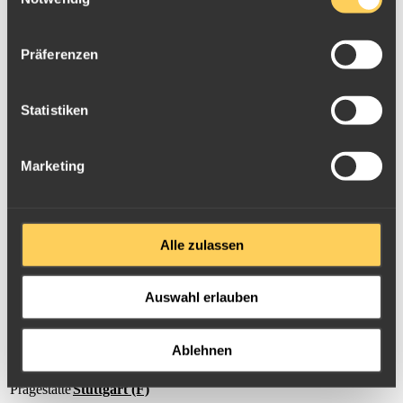
Auflage
180.402 (F)
Nennwert
10 Mark
Präferenzen
Jahrgang
1904-F
Prägestätte
Stuttgart (F)
Statistiken
Jaeger-Nr.
295
Auflage
349.671 (F)
Marketing
Nennwert
10 Mark
Jahrgang
1905-F
Prägestätte
Stuttgart (F)
Alle zulassen
Jaeger-Nr.
295
Auswahl erlauben
Auflage
199.812 (F)
Nennwert
10 Mark
Ablehnen
Jahrgang
1906-F
Prägestätte
Stuttgart (F)