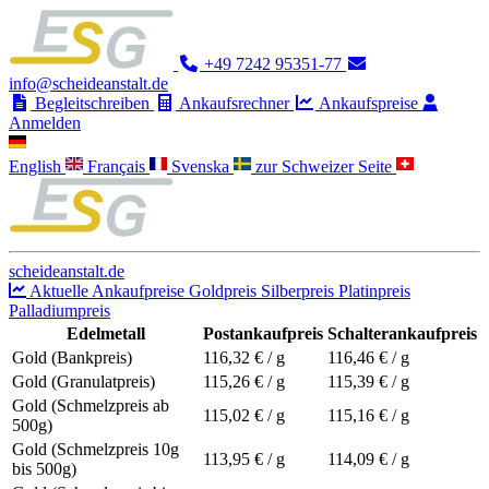
+49 7242 95351-77
info@scheideanstalt.de
Begleitschreiben
Ankaufsrechner
Ankaufspreise
Anmelden
English
Français
Svenska
zur Schweizer Seite
scheideanstalt.de
Aktuelle Ankaufpreise
Goldpreis
Silberpreis
Platinpreis
Palladiumpreis
Edelmetall
Postankaufpreis
Schalterankaufpreis
Gold (Bankpreis)
116,32
€ / g
116,46
€ / g
Gold (Granulatpreis)
115,26
€ / g
115,39
€ / g
Gold (Schmelzpreis ab
115,02
€ / g
115,16
€ / g
500g)
Gold (Schmelzpreis 10g
113,95
€ / g
114,09
€ / g
bis 500g)