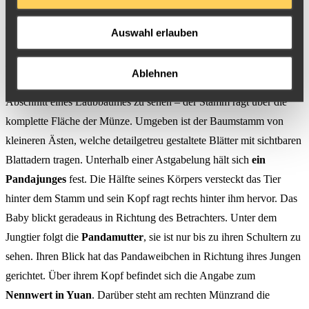
1g
10 Yuan
10mm
Gestaltung China Panda 2021
Auswahl erlauben
Die Motivseite der Goldmünzen mit Pandamotiv aus dem
Jahr
2021
präsentieren sich mit einem glatten Hintergrund. Von diesem
Ablehnen
hebt sich in matter Gestaltung das eigentliche Motiv ab. Links ist ein
Abschnitt eines Laubbaumes zu sehen – der Stamm ragt über die
komplette Fläche der Münze. Umgeben ist der Baumstamm von
kleineren Ästen, welche detailgetreu gestaltete Blätter mit sichtbaren
Blattadern tragen. Unterhalb einer Astgabelung hält sich
ein
Pandajunges
fest. Die Hälfte seines Körpers versteckt das Tier
hinter dem Stamm und sein Kopf ragt rechts hinter ihm hervor. Das
Baby blickt geradeaus in Richtung des Betrachters. Unter dem
Jungtier folgt die
Pandamutter
, sie ist nur bis zu ihren Schultern zu
sehen. Ihren Blick hat das Pandaweibchen in Richtung ihres Jungen
gerichtet. Über ihrem Kopf befindet sich die Angabe zum
Nennwert in Yuan
. Darüber steht am rechten Münzrand die