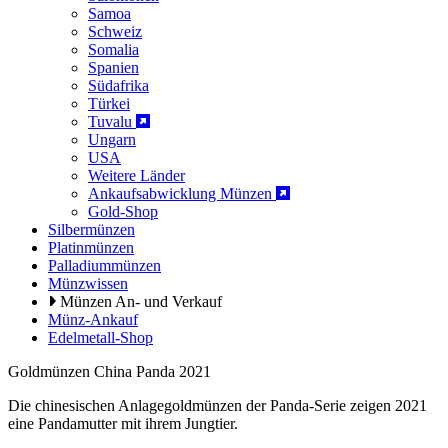
Samoa
Schweiz
Somalia
Spanien
Südafrika
Türkei
Tuvalu
Ungarn
USA
Weitere Länder
Ankaufsabwicklung Münzen
Gold-Shop
Silbermünzen
Platinmünzen
Palladiummünzen
Münzwissen
Münzen An- und Verkauf
Münz-Ankauf
Edelmetall-Shop
Goldmünzen China Panda 2021
Die chinesischen Anlagegoldmünzen der Panda-Serie zeigen 2021
eine Pandamutter mit ihrem Jungtier.