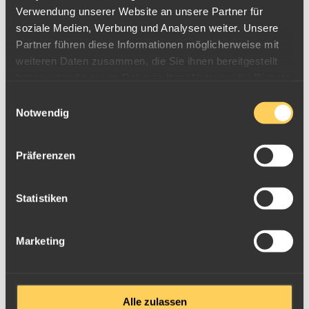
Verwendung unserer Website an unsere Partner für
soziale Medien, Werbung und Analysen weiter. Unsere
Partner führen diese Informationen möglicherweise mit
weiteren Daten zusammen, die Sie ihnen bereitgestellt
haben oder die sie im Rahmen Ihrer Nutzung der Dienste
gesammelt haben.
Einwilligungsauswahl
Notwendig
Präferenzen
Statistiken
Goldmünze China Panda, 30g, 2021
Münzen
Nennwert
Durchmesser
Marketing
30g
500 Yuan
32mm
15g
200 Yuan
27mm
8g
100 Yuan
22mm
3g
50 Yuan
18mm
Alle zulassen