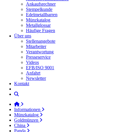
Ankaufsrechner
Stempelkunde
Edelmetallbarren
Münzkatalog
Metallglossar
Häufige Fragen
Über uns
Stellenangebote
Mitarbeiter
Verantwortung
Presseservice
Videos
EFB/ISO 9001
Anfahrt
Newsletter
Kontakt
Informationen
Münzkatalog
Goldmünzen
China
Panda