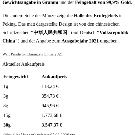
Gewichtsangabe in Gramm
und der
Feingehalt von 99,9% Gold
.
Die andere Seite der Münze zeigt die
Halle des Erntegebets
in
Peking. Das matt dargestellte Design ist von den chinesischen
Schriftzeichen
"中华人民共和国"
(auf Deutsch
"Volksrepublik
China"
) und der Angabe zum
Ausgabejahr 2021
umgeben.
Wert Panda Goldmünzen China 2021
Aktueller Ankaufpreis
Feingewicht
Ankaufpreis
1g
118,24
€
3g
354,73
€
8g
945,96
€
15g
1.773,68
€
30g
3.547,37
€
(Aktueller Münzankaufpreis
07.08.2026
pro