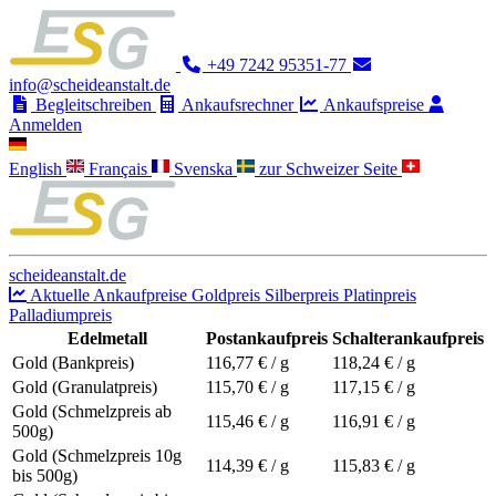
+49 7242 95351-77
info@scheideanstalt.de
Begleitschreiben
Ankaufsrechner
Ankaufspreise
Anmelden
English
Français
Svenska
zur Schweizer Seite
scheideanstalt.de
Aktuelle Ankaufpreise
Goldpreis
Silberpreis
Platinpreis
Palladiumpreis
Edelmetall
Postankaufpreis
Schalterankaufpreis
Gold (Bankpreis)
116,77
€ / g
118,24
€ / g
Gold (Granulatpreis)
115,70
€ / g
117,15
€ / g
Gold (Schmelzpreis ab
115,46
€ / g
116,91
€ / g
500g)
Gold (Schmelzpreis 10g
114,39
€ / g
115,83
€ / g
bis 500g)