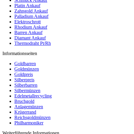
Schmuck Ankauf
Platin Ankauf
Zahngold Ankauf
Palladium Ankauf
Elektroschrott
Rhodium Ankauf
Barren Ankauf
Diamant Ankauf
Thermodraht Pt/Rh
Informationsseiten
Goldbarren
Goldmünzen
Goldpreis
Silberpreis
Silberbarren
Silbermünzen
Edelmetallrecycling
Bruchgold
Anlagemünzen
Krügerrand
Reichsgoldmünzen
Philharmoniker
Weiterführende Informationen