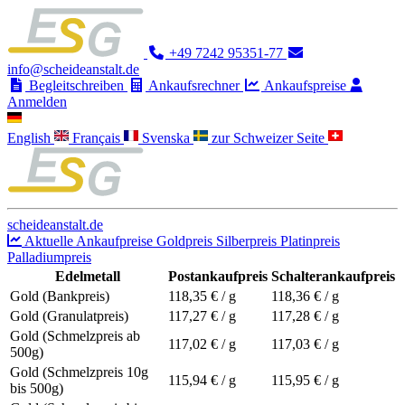
+49 7242 95351-77
info@scheideanstalt.de
Begleitschreiben
Ankaufsrechner
Ankaufspreise
Anmelden
English
Français
Svenska
zur Schweizer Seite
scheideanstalt.de
Aktuelle Ankaufpreise
Goldpreis
Silberpreis
Platinpreis
Palladiumpreis
Edelmetall
Postankaufpreis
Schalterankaufpreis
Gold (Bankpreis)
118,35
€ / g
118,36
€ / g
Gold (Granulatpreis)
117,27
€ / g
117,28
€ / g
Gold (Schmelzpreis ab
117,02
€ / g
117,03
€ / g
500g)
Gold (Schmelzpreis 10g
115,94
€ / g
115,95
€ / g
bis 500g)