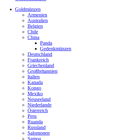
Goldmünzen
Armenien
Australien
Belgien
Chile
China
Panda
Gedenkmünzen
Deutschland
Frankreich
Griechenland
Großbritannien
Italien
Kanada
Kongo
Mexiko
Neuseeland
Niederlande
Österreich
Peru
Ruanda
Russland
Salomonen
Samoa