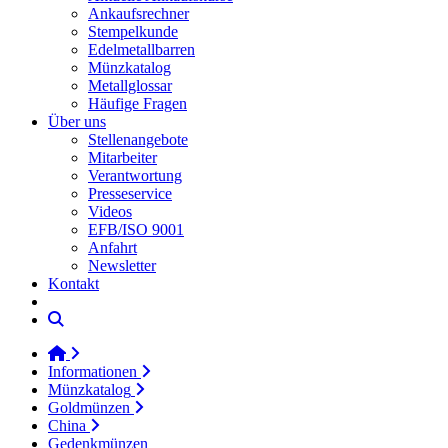
Ankaufsrechner
Stempelkunde
Edelmetallbarren
Münzkatalog
Metallglossar
Häufige Fragen
Über uns
Stellenangebote
Mitarbeiter
Verantwortung
Presseservice
Videos
EFB/ISO 9001
Anfahrt
Newsletter
Kontakt
Informationen
Münzkatalog
Goldmünzen
China
Gedenkmünzen