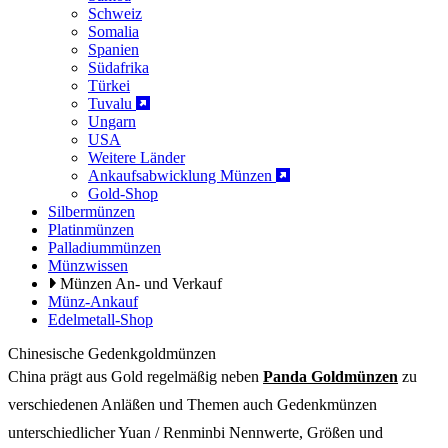
Schweiz
Somalia
Spanien
Südafrika
Türkei
Tuvalu
Ungarn
USA
Weitere Länder
Ankaufsabwicklung Münzen
Gold-Shop
Silbermünzen
Platinmünzen
Palladiummünzen
Münzwissen
Münzen An- und Verkauf
Münz-Ankauf
Edelmetall-Shop
Chinesische Gedenkgoldmünzen
China prägt aus Gold regelmäßig neben
Panda Goldmünzen
zu
verschiedenen Anläßen und Themen auch Gedenkmünzen
unterschiedlicher Yuan / Renminbi Nennwerte, Größen und