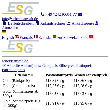
+49 7242 95351-77
info@scheideanstalt.de
Begleitschreiben
Ankaufsrechner
Ankaufspreise
Anmelden
English
Français
Svenska
zur Schweizer Seite
scheideanstalt.de
Aktuelle Ankaufpreise
Goldpreis
Silberpreis
Platinpreis
Palladiumpreis
Edelmetall
Postankaufpreis
Schalterankaufpreis
Gold (Bankpreis)
118,35
€ / g
118,36
€ / g
Gold (Granulatpreis)
117,27
€ / g
117,28
€ / g
Gold (Schmelzpreis ab
117,02
€ / g
117,03
€ / g
500g)
Gold (Schmelzpreis 10g
115,94
€ / g
115,95
€ / g
bis 500g)