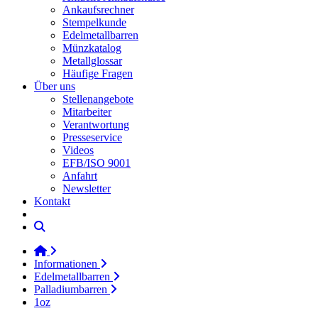
Ankaufsrechner
Stempelkunde
Edelmetallbarren
Münzkatalog
Metallglossar
Häufige Fragen
Über uns
Stellenangebote
Mitarbeiter
Verantwortung
Presseservice
Videos
EFB/ISO 9001
Anfahrt
Newsletter
Kontakt
Informationen
Edelmetallbarren
Palladiumbarren
1oz