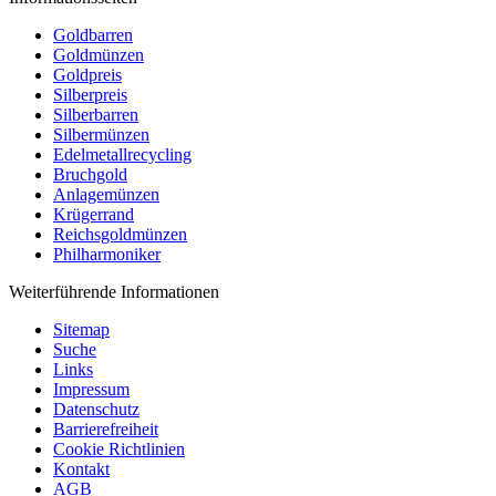
Goldbarren
Goldmünzen
Goldpreis
Silberpreis
Silberbarren
Silbermünzen
Edelmetallrecycling
Bruchgold
Anlagemünzen
Krügerrand
Reichsgoldmünzen
Philharmoniker
Weiterführende Informationen
Sitemap
Suche
Links
Impressum
Datenschutz
Barrierefreiheit
Cookie Richtlinien
Kontakt
AGB