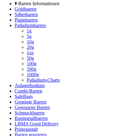
Barren Informationen
Goldbarren
Silberbarren
Platinbarren
Palladiumbarren
1g
5g
10g
20g
1oz
50g
100g
500g
1000g
Palladium-Charts
Anlagerhodium
Combi-Barren
SafeBags
Geprägte Barren
Gegossene Barren
Schmuckbarren
Buntmetallbarren
LBMA Good Delivery
Prägeanstalt
Barren gravieren