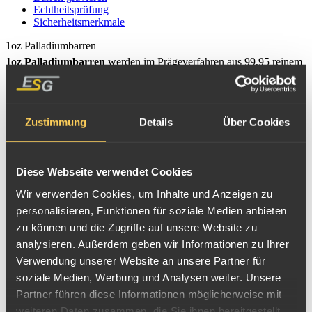
Echtheitsprüfung
Sicherheitsmerkmale
1oz Palladiumbarren
1oz Palladiumbarren
werden im Prägeverfahren aus 99,95 reinem
Feinpalladium hergestellt. Unzen-Anlagepalldiumbarren werden mit
verschiedensten Prägungen weltweit gehandelt. Die in Deutschland,
Österreich und der Schweiz bekanntesten Stempelungen sind
Zustimmung
Details
Über Cookies
Platinbarren von Argor, Credit-Suisse, Degussa, Heimerle+Meule,
Heraeus, Metalor, Pamp, Umicore und Valcambi.
Diese Webseite verwendet Cookies
Die
ESG kauft Palladiumbarren
aller Hersteller an, und
verkauft
Wir verwenden Cookies, um Inhalte und Anzeigen zu
Feinpalladiumbarren
verschiedener Hersteller, je nach aktueller
personalisieren, Funktionen für soziale Medien anbieten
zu können und die Zugriffe auf unsere Website zu
Verfügbarkeit.
analysieren. Außerdem geben wir Informationen zu Ihrer
Standardmäßig führen wir 1oz Palladiumbarren der renomierten
Verwendung unserer Website an unsere Partner für
soziale Medien, Werbung und Analysen weiter. Unsere
Schweizer Prägung Valcambi (CHI ESSAYEUR FONDEUR).
Partner führen diese Informationen möglicherweise mit
Andere LPPM zertifizierte Pd Prägungen wie Umicore, Pamp,
weiteren Daten zusammen, die Sie ihnen bereitgestellt