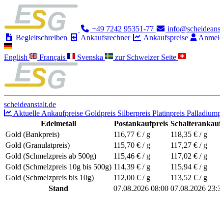
+49 7242 95351-77
info@scheideanst
Begleitschreiben
Ankaufsrechner
Ankaufspreise
Anmel
English
Français
Svenska
zur Schweizer Seite
scheideanstalt.de
Aktuelle Ankaufpreise
Goldpreis
Silberpreis
Platinpreis
Palladiump
Edelmetall
Postankaufpreis
Schalterankauf
Gold (Bankpreis)
116,77
€ / g
118,35
€ / g
Gold (Granulatpreis)
115,70
€ / g
117,27
€ / g
Gold (Schmelzpreis ab 500g)
115,46
€ / g
117,02
€ / g
Gold (Schmelzpreis 10g bis 500g)
114,39
€ / g
115,94
€ / g
Gold (Schmelzpreis bis 10g)
112,00
€ / g
113,52
€ / g
Stand
07.08.2026 08:00
07.08.2026 23: