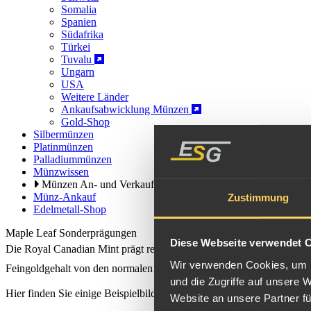
Somalia
Spanien
Südafrika
Türkei
Tuvalu
Ungarn
USA
Weitere Länder
Ankaufsabwicklung Münzen
Gold-Shop
Silbermünzen
Platinmünzen
Palladiummünzen
Münzwissen
Münzen An- und Verkauf
Münz-Ankauf
Zustimmung
Edelmetall-Shop
Maple Leaf Sonderprägungen
Diese Webseite verwendet 
Die Royal Canadian Mint prägt regelmäßig auch Maple Leaf Sondermü
Wir verwenden Cookies, um I
Feingoldgehalt von den normalen
Maple Leaf Goldmünzen
.
und die Zugriffe auf unsere 
Hier finden Sie einige Beispielbilder
Website an unsere Partner fü