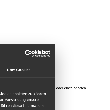
Über Cookies
iden sich durch ein anderes Design oder einen höheren
 Medien anbieten zu können
hrer Verwendung unserer
 führen diese Informationen