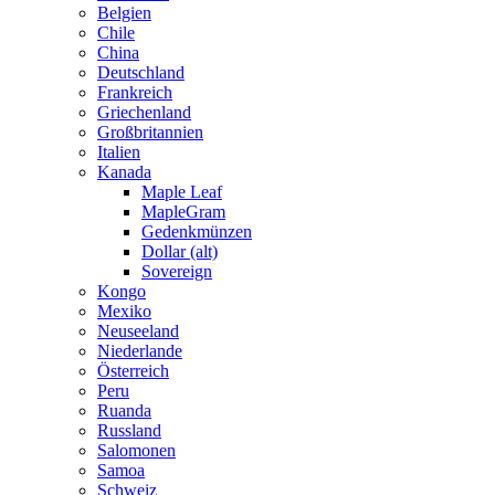
Belgien
Chile
China
Deutschland
Frankreich
Griechenland
Großbritannien
Italien
Kanada
Maple Leaf
MapleGram
Gedenkmünzen
Dollar (alt)
Sovereign
Kongo
Mexiko
Neuseeland
Niederlande
Österreich
Peru
Ruanda
Russland
Salomonen
Samoa
Schweiz