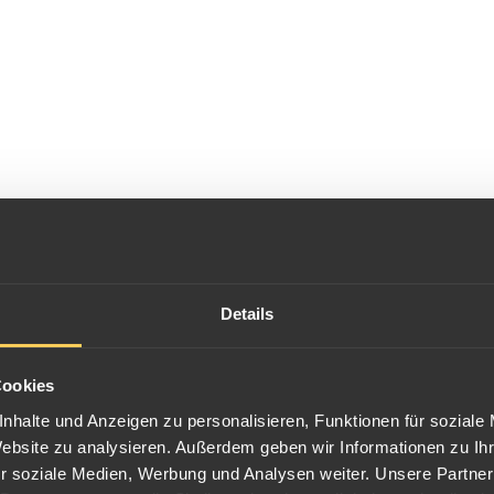
Details
Cookies
nzen. Diese werden entweder zu Jubiläen ausgegeben, oder untersche
nhalte und Anzeigen zu personalisieren, Funktionen für soziale
Website zu analysieren. Außerdem geben wir Informationen zu I
r soziale Medien, Werbung und Analysen weiter. Unsere Partner