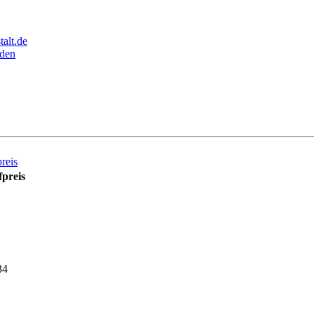
alt.de
den
reis
preis
34