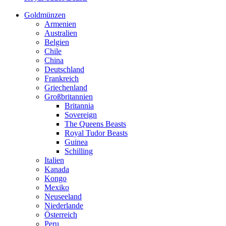
Goldmünzen
Armenien
Australien
Belgien
Chile
China
Deutschland
Frankreich
Griechenland
Großbritannien
Britannia
Sovereign
The Queens Beasts
Royal Tudor Beasts
Guinea
Schilling
Italien
Kanada
Kongo
Mexiko
Neuseeland
Niederlande
Österreich
Peru