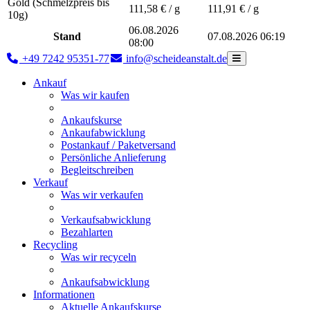
Gold (Schmelzpreis bis
111,58
€ / g
111,91
€ / g
10g)
06.08.2026
Stand
07.08.2026 06:19
08:00
+49 7242 95351-77
info@scheideanstalt.de
Ankauf
Was wir kaufen
Ankaufskurse
Ankaufabwicklung
Postankauf / Paketversand
Persönliche Anlieferung
Begleitschreiben
Verkauf
Was wir verkaufen
Verkaufsabwicklung
Bezahlarten
Recycling
Was wir recyceln
Ankaufsabwicklung
Informationen
Aktuelle Ankaufskurse