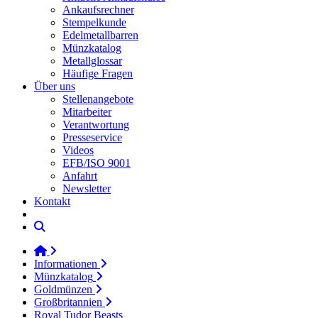
Ankaufsrechner
Stempelkunde
Edelmetallbarren
Münzkatalog
Metallglossar
Häufige Fragen
Über uns
Stellenangebote
Mitarbeiter
Verantwortung
Presseservice
Videos
EFB/ISO 9001
Anfahrt
Newsletter
Kontakt
Informationen
Münzkatalog
Goldmünzen
Großbritannien
Royal Tudor Beasts