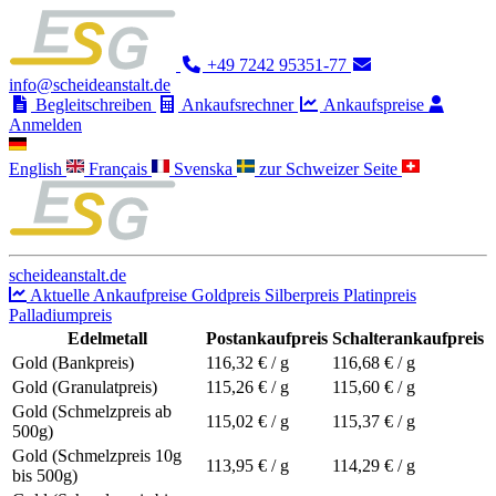
+49 7242 95351-77
info@scheideanstalt.de
Begleitschreiben
Ankaufsrechner
Ankaufspreise
Anmelden
English
Français
Svenska
zur Schweizer Seite
scheideanstalt.de
Aktuelle Ankaufpreise
Goldpreis
Silberpreis
Platinpreis
Palladiumpreis
Edelmetall
Postankaufpreis
Schalterankaufpreis
Gold (Bankpreis)
116,32
€ / g
116,68
€ / g
Gold (Granulatpreis)
115,26
€ / g
115,60
€ / g
Gold (Schmelzpreis ab
115,02
€ / g
115,37
€ / g
500g)
Gold (Schmelzpreis 10g
113,95
€ / g
114,29
€ / g
bis 500g)