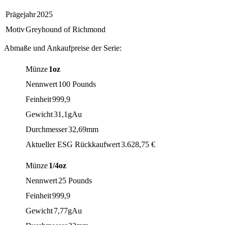
Prägejahr
2025
Motiv
Greyhound of Richmond
Abmaße und Ankaufpreise der Serie:
Münze
1oz
Nennwert
100 Pounds
Feinheit
999,9
Gewicht
31,1gAu
Durchmesser
32,69mm
Aktueller ESG Rückkaufwert
3.628,75
€
Münze
1/4oz
Nennwert
25 Pounds
Feinheit
999,9
Gewicht
7,77gAu