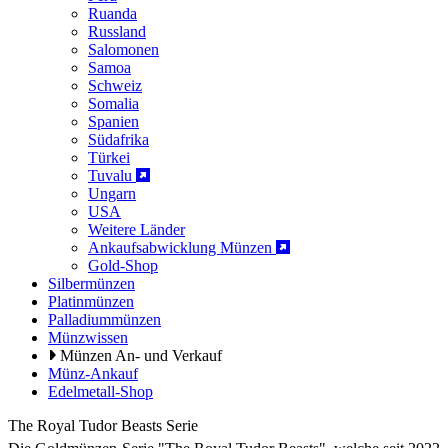
Ruanda
Russland
Salomonen
Samoa
Schweiz
Somalia
Spanien
Südafrika
Türkei
Tuvalu
Ungarn
USA
Weitere Länder
Ankaufsabwicklung Münzen
Gold-Shop
Silbermünzen
Platinmünzen
Palladiummünzen
Münzwissen
Münzen An- und Verkauf
Münz-Ankauf
Edelmetall-Shop
The Royal Tudor Beasts Serie