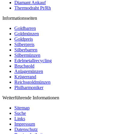
Diamant Ankauf
Thermodraht Pt/Rh
Informationsseiten
Goldbarren
Goldmünzen
Goldpreis
Silberpreis
Silberbarren
Silbermünzen
Edelmetallrecycling
Bruchgold
Anlagemünzen
Krügerrand
Reichsgoldmünzen
Philharmoniker
Weiterführende Informationen
Sitemap
Suche
Links
Impressum
Datenschutz