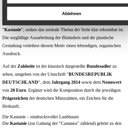
dessen natürliche Konturen und markante Blattstruktur detailreich in
Ablehnen
Szene gesetzt wurden. Über dem Blatt erscheint der Schriftzug
"
DEUTSCHER WALD
", direkt darunter die Bezeichnung
"
Kastanie
", sodass das zentrale Thema der Serie klar erkennbar ist.
Die sorgfältige Ausarbeitung der Blattadern und die plastische
Gestaltung verleihen diesem Motiv einen lebendigen, organischen
Ausdruck.
Auf der
Zahlseite
ist der klassisch dargestellte
Bundesadler
zu
sehen, umgeben von der Umschrift "
BUNDESREPUBLIK
DEUTSCHLAND
", dem
Jahrgang 2014
sowie dem
Nennwert
von
20 Euro
. Ergänzt wird die Komposition durch die jeweiligen
Prägezeichen
der deutschen Münzstätten, ein Zeichen für die
Herkunft.
Die Kastanie – eindrucksvoller Laubbaum
Die
Kastanie
(zur Gattung der "Castanea" zählend) gehört zu den