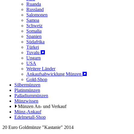
Ruanda
Russland
Salomonen
Samoa
Schweiz
Somalia
Spanien
Südafrika
Türkei
Tuvalu
Ungarn
USA
Weitere Länder
Ankaufsabwicklung Münzen
Gold-Shop
Silbermünzen
Platinmünzen
Palladiummünzen
Münzwissen
Münzen An- und Verkauf
Münz-Ankauf
Edelmetall-Shop
20 Euro Goldmünze "Kastanie" 2014