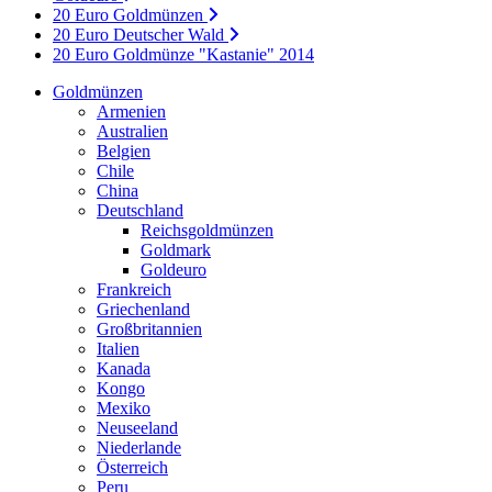
20 Euro Goldmünzen
20 Euro Deutscher Wald
20 Euro Goldmünze "Kastanie" 2014
Goldmünzen
Armenien
Australien
Belgien
Chile
China
Deutschland
Reichsgoldmünzen
Goldmark
Goldeuro
Frankreich
Griechenland
Großbritannien
Italien
Kanada
Kongo
Mexiko
Neuseeland
Niederlande
Österreich
Peru