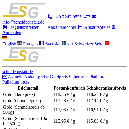
+49 7242 95351-77
info@scheideanstalt.de
Begleitschreiben
Ankaufsrechner
Ankaufspreise
Anmelden
English
Français
Svenska
zur Schweizer Seite
scheideanstalt.de
Aktuelle Ankaufpreise
Goldpreis
Silberpreis
Platinpreis
Palladiumpreis
Edelmetall
Postankaufpreis
Schalterankaufpreis
Gold (Bankpreis)
118,36
€ / g
118,24
€ / g
Gold (Granulatpreis)
117,28
€ / g
117,15
€ / g
Gold (Schmelzpreis ab
117,03
€ / g
116,91
€ / g
500g)
Gold (Schmelzpreis 10g
115,95
€ / g
115,83
€ / g
bis 500g)