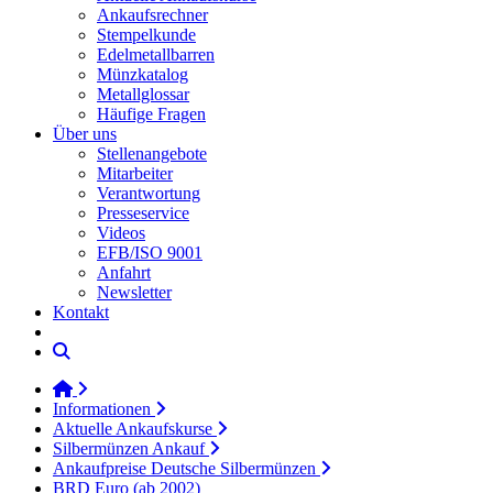
Ankaufsrechner
Stempelkunde
Edelmetallbarren
Münzkatalog
Metallglossar
Häufige Fragen
Über uns
Stellenangebote
Mitarbeiter
Verantwortung
Presseservice
Videos
EFB/ISO 9001
Anfahrt
Newsletter
Kontakt
Informationen
Aktuelle Ankaufskurse
Silbermünzen Ankauf
Ankaufpreise Deutsche Silbermünzen
BRD Euro (ab 2002)