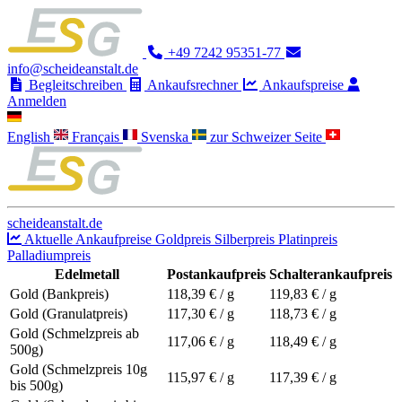
+49 7242 95351-77
info@scheideanstalt.de
Begleitschreiben
Ankaufsrechner
Ankaufspreise
Anmelden
English
Français
Svenska
zur Schweizer Seite
scheideanstalt.de
Aktuelle Ankaufpreise
Goldpreis
Silberpreis
Platinpreis
Palladiumpreis
Edelmetall
Postankaufpreis
Schalterankaufpreis
Gold (Bankpreis)
118,39
€ / g
119,83
€ / g
Gold (Granulatpreis)
117,30
€ / g
118,73
€ / g
Gold (Schmelzpreis ab
117,06
€ / g
118,49
€ / g
500g)
Gold (Schmelzpreis 10g
115,97
€ / g
117,39
€ / g
bis 500g)