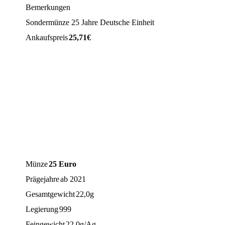
Bemerkungen
Sondermünze 25 Jahre Deutsche Einheit
Ankaufspreis
25,71
€
Münze
25 Euro
Prägejahre
ab 2021
Gesamtgewicht
22,0g
Legierung
999
Feingewicht
22,0g/Ag