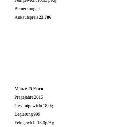
Feingewicht
16,65g/Ag
Bemerkungen
Ankaufspreis
23,78
€
Münze
25 Euro
Prägejahre
2015
Gesamtgewicht
18,0g
Legierung
999
Feingewicht
18,0g/Ag