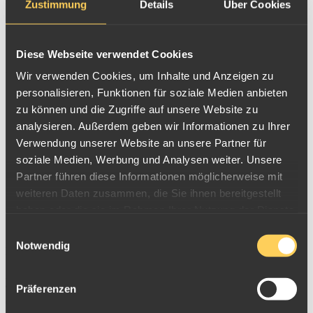
Zustimmung
Details
Über Cookies
Schalterankaufpreis
(
08.08.2026 23:34
)
39,18
€/g
Platinschmuck verkaufen
Diese Webseite verwendet Cookies
Wir verwenden Cookies, um Inhalte und Anzeigen zu
Platinmünzen Ankaufspreis
personalisieren, Funktionen für soziale Medien anbieten
Postankaufpreis
Schalterankaufpreis
Feingewicht
zu können und die Zugriffe auf unsere Website zu
(
08.08.2026 08:00
)
(
08.08.2026 23:34
)
analysieren. Außerdem geben wir Informationen zu Ihrer
1/20oz Platinmünzen
75,41
€
75,41
€
Verwendung unserer Website an unsere Partner für
1/10oz Platinmünzen
150,33
€
150,34
€
soziale Medien, Werbung und Analysen weiter. Unsere
Partner führen diese Informationen möglicherweise mit
1/4oz Platinmünzen
376,08
€
376,11
€
weiteren Daten zusammen, die Sie ihnen bereitgestellt
1/2oz Platinmünzen
751,69
€
751,74
€
haben oder die sie im Rahmen Ihrer Nutzung der Dienste
1oz Platinmünzen
1.503,38
€
1.503,49
€
gesammelt haben.
Einwilligungsauswahl
Notwendig
Die Ankaufspreise gelten z.B. für:
Pt Maple Leaf (Kanada)
,
Platin Eagle (USA)
,
Koala
Präferenzen
(Australien)
,
Noble (Isle of Man)
,
Philharmoniker (AT)
,
Pt-