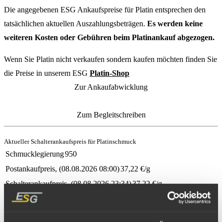
Die angegebenen ESG Ankaufspreise für Platin entsprechen den
tatsächlichen aktuellen Auszahlungsbeträgen.
Es werden keine
weiteren Kosten oder Gebühren beim Platinankauf abgezogen.
Wenn Sie Platin nicht verkaufen sondern kaufen möchten finden Sie
die Preise in unserem ESG
Platin-Shop
Zur Ankaufabwicklung
Zum Begleitschreiben
Aktueller Schalterankaufspreis für Platinschmuck
Schmucklegierung
950
Postankaufpreis
(
08.08.2026 08:00
)
37,22
€/g
Schalterankaufpreis
(
08.08.2026 23:34
)
37,22
€/g
Schmucklegierung
999
Postankaufpreis
(
08.08.2026 08:00
)
39,18
€/g