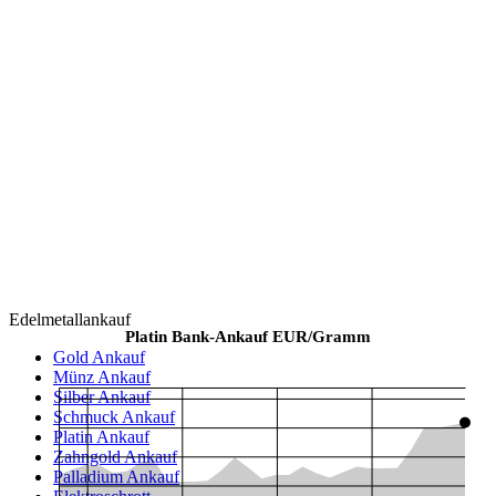
Edelmetallankauf
Platin Bank-Ankauf EUR/Gramm
Gold Ankauf
Jul 12
Jul 19
Jul 26
Aug 02
Münz Ankauf
Silber Ankauf
50
Schmuck Ankauf
48
Platin Ankauf
Zahngold Ankauf
46
Palladium Ankauf
44