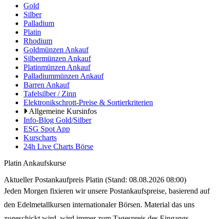
Gold
Silber
Palladium
Platin
Rhodium
Goldmünzen Ankauf
Silbermünzen Ankauf
Platinmünzen Ankauf
Palladiummünzen Ankauf
Barren Ankauf
Tafelsilber / Zinn
Elektronikschrott-Preise & Sortierkriterien
Allgemeine Kursinfos
Info-Blog Gold/Silber
ESG Spot App
Kurscharts
24h Live Charts Börse
Platin Ankaufskurse
Aktueller Postankaufpreis Platin (Stand:
08.08.2026 08:00
)
Jeden Morgen fixieren wir unsere Postankaufspreise, basierend auf
den Edelmetallkursen internationaler Börsen. Material das uns
zugeschickt wird, wird immer zum Tagespreis des Eingangs