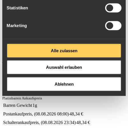
Bounty (Cook Island)
,
Platypus (Australien)
,
Platin Rubel
Statistiken
(Russland)
Für alle
Platinmünzen
gelten die Ankauf Preise bei normalem
Marketing
bankhandelsfähigem Münzzustand
(keine Kratzer, keine
Beschädigungen)
Alle zulassen
In der Regel legen wir als professionelle Edelmetallhändler dies
jedoch weniger streng aus als z.B. die meisten Münzhändler oder
Auswahl erlauben
Banken.
Ablehnen
Platinmünzen Verkaufen
Platinbarren Ankaufspreis
Barren Gewicht
1g
Postankaufpreis
(
08.08.2026 08:00
)
48,34
€
Schalterankaufpreis
(
08.08.2026 23:34
)
48,34
€