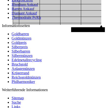
Elektroschrott
Rhodium Ankauf
42
Barren Ankauf
40
Diamant Ankauf
38
Thermodraht Pt/Rh
36
Informationsseiten
08.08.2026 • 48,34 €
Goldbarren
Goldmünzen
Goldpreis
Silberpreis
Silberbarren
Silbermünzen
Edelmetallrecycling
Bruchgold
Anlagemünzen
Krügerrand
Reichsgoldmünzen
Philharmoniker
Weiterführende Informationen
Sitemap
Suche
Links