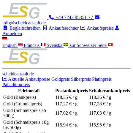
+49 7242 95351-77
info@scheideanstalt.de
Begleitschreiben
Ankaufsrechner
Ankaufspreise
Anmelden
English
Français
Svenska
zur Schweizer Seite
scheideanstalt.de
Aktuelle Ankaufpreise
Goldpreis
Silberpreis
Platinpreis
Palladiumpreis
Edelmetall
Postankaufpreis
Schalterankaufpreis
Gold (Bankpreis)
118,35
€ / g
118,36
€ / g
Gold (Granulatpreis)
117,27
€ / g
117,28
€ / g
Gold (Schmelzpreis ab
117,02
€ / g
117,03
€ / g
500g)
Gold (Schmelzpreis 10g
115,94
€ / g
115,95
€ / g
bis 500g)