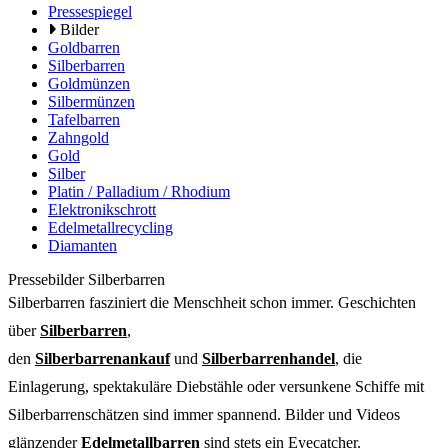
Pressespiegel
Bilder
Goldbarren
Silberbarren
Goldmünzen
Silbermünzen
Tafelbarren
Zahngold
Gold
Silber
Platin / Palladium / Rhodium
Elektronikschrott
Edelmetallrecycling
Diamanten
Pressebilder Silberbarren
Silberbarren fasziniert die Menschheit schon immer. Geschichten
über
Silberbarren
,
den
Silberbarrenankauf
und
Silberbarrenhandel
, die
Einlagerung, spektakuläre Diebstähle oder versunkene Schiffe mit
Silberbarrenschätzen sind immer spannend. Bilder und Videos
glänzender
Edelmetallbarren
sind stets ein Eyecatcher.