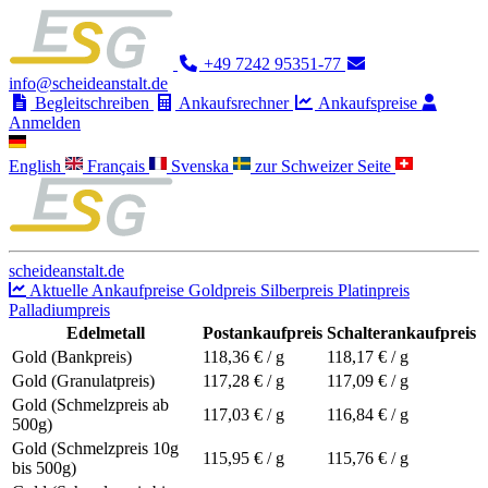
+49 7242 95351-77
info@scheideanstalt.de
Begleitschreiben
Ankaufsrechner
Ankaufspreise
Anmelden
English
Français
Svenska
zur Schweizer Seite
scheideanstalt.de
Aktuelle Ankaufpreise
Goldpreis
Silberpreis
Platinpreis
Palladiumpreis
Edelmetall
Postankaufpreis
Schalterankaufpreis
Gold (Bankpreis)
118,36
€ / g
118,17
€ / g
Gold (Granulatpreis)
117,28
€ / g
117,09
€ / g
Gold (Schmelzpreis ab
117,03
€ / g
116,84
€ / g
500g)
Gold (Schmelzpreis 10g
115,95
€ / g
115,76
€ / g
bis 500g)